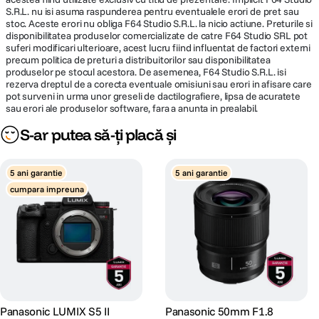
S.R.L. nu isi asuma raspunderea pentru eventualele erori de pret sau
Lungime
52 mm
stoc. Aceste erori nu obliga F64 Studio S.R.L. la nicio actiune. Preturile si
disponibilitatea produselor comercializate de catre F64 Studio SRL pot
suferi modificari ulterioare, acest lucru fiind influentat de factori externi
Greutate
125 g
precum politica de preturi a distribuitorilor sau disponibilitatea
produselor pe stocul acestora. De asemenea, F64 Studio S.R.L. isi
rezerva dreptul de a corecta eventuale omisiuni sau erori in afisare care
DETALII PRODUCATOR
pot surveni in urma unor greseli de dactilografiere, lipsa de acuratete
sau erori ale produselor software, fara a anunta in prealabil.
Cod producator
H-H025E-S
S-ar putea să-ți placă și
5 ani garantie
5 ani garantie
cumpara impreuna
Panasonic LUMIX S5 II
Panasonic 50mm F1.8