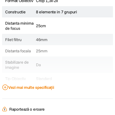
Format Obiectiv
Crop 1,3x-2x
Constructie
8 elemente in 7 grupuri
Distanta minima
25cm
de focus
Filet filtru
46mm
Distanta focala
25mm
Stabilizare de
Da
imagine
Tip Obiectiv
Standard
Vezi mai multe specificații
Obiectiv Fix /
Fix
Zoom
Focala Fixa
25mm
Raportează o eroare