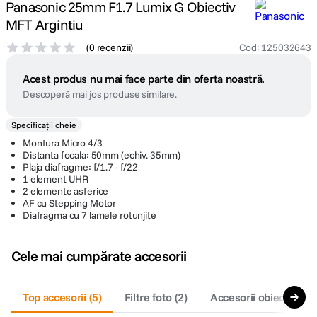
Panasonic 25mm F1.7 Lumix G Obiectiv
MFT Argintiu
(
0 recenzii
)
Cod
:
125032643
Acest produs nu mai face parte din oferta noastră.
Descoperă mai jos produse similare.
Specificații cheie
Montura Micro 4/3
Distanta focala: 50mm (echiv. 35mm)
Plaja diafragme: f/1.7 - f/22
1 element UHR
2 elemente asferice
AF cu Stepping Motor
Diafragma cu 7 lamele rotunjite
Cele mai cumpărate accesorii
Top accesorii
(
5
)
Filtre foto
(
2
)
Accesorii obiective fo