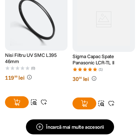
Nisi Filtru UV SMC L395
Sigma Capac Spate
46mm
Panasonic LCR-TL II
(0)
(1)
119
lei
99
30
lei
00
Încarcă mai multe accesorii