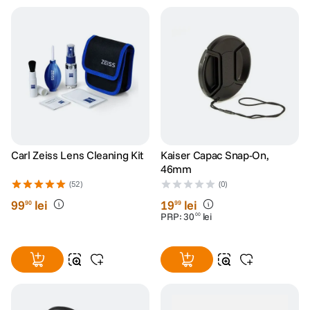
Carl Zeiss Lens Cleaning Kit
Kaiser Capac Snap-On,
46mm
(52)
(0)
99
lei
19
lei
90
99
PRP:
30
lei
00