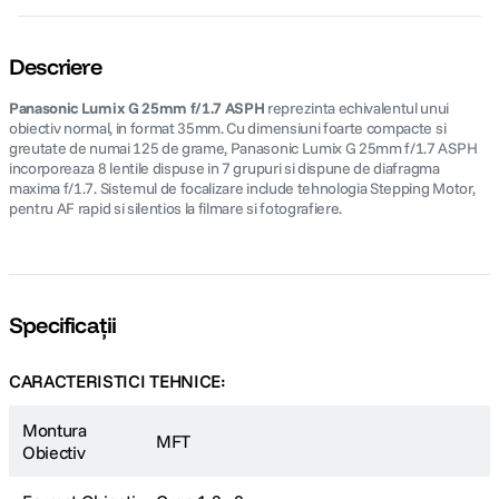
Descriere
Panasonic Lumix G 25mm f/1.7 ASPH
reprezinta echivalentul unui
obiectiv normal, in format 35mm. Cu dimensiuni foarte compacte si
greutate de numai 125 de grame, Panasonic Lumix G 25mm f/1.7 ASPH
incorporeaza 8 lentile dispuse in 7 grupuri si dispune de diafragma
maxima f/1.7. Sistemul de focalizare include tehnologia Stepping Motor,
pentru AF rapid si silentios la filmare si fotografiere.
Specificații
CARACTERISTICI TEHNICE:
Montura
MFT
Obiectiv