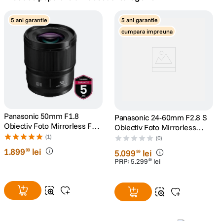
canon sx740 hs
5 ani garantie
5 ani garantie
5
.
cumpara impreuna
lavaliera
6
.
sony fx
7
.
card memorie
8
.
dji mic mini
Panasonic 50mm F1.8
9
.
Panasonic 24-60mm F2.8 S
Obiectiv Foto Mirrorless Full
Obiectiv Foto Mirrorless
Frame L-mount (White-box)
Montura L
(1)
dji osmo
(0)
10
.
1
.
899
lei
99
5
.
099
lei
99
PRP:
5
.
299
lei
99