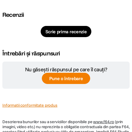
Unghi de
47°
cuprindere
Recenzii
Raport marire
0.14x
Scrie prima recenzie
Nr. lamele
7
diafragma
Întrebări și răspunsuri
Diafragma
f/1.7
Maxima
Nu găsești răspunsul pe care îl cauți?
Diafragma maxima: f/1.7Diafragma
Plaja diafragme
minima: f/22
Pune o întrebare
Tip Focalizare
Autofocus
Informatii conformitate produs
DIMENSIUNE / GREUTATE:
Descrierea bunurilor sau a serviciilor disponibile pe
Diametru
www.f64.ro
(prin
60.8mm
imagini, video etc.) nu reprezinta o obligatie contractuala din partea F64,
maxim
acestea fiind utilizate exclusiv cu titlu de prezentare. Implicit F64 Studio