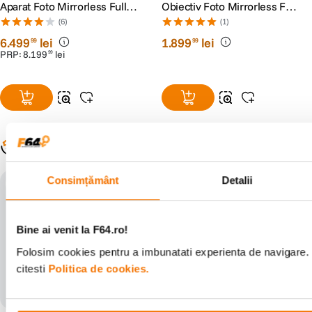
Aparat Foto Mirrorless Full
Obiectiv Foto Mirrorless Full
Frame 24.2MP
Frame L-mount (White-box)
(6)
(1)
6
.
499
lei
1
.
899
lei
99
99
PRP:
8
.
199
lei
99
Populare în aceeași categorie
Consimțământ
Detalii
5 ani garantie
5 ani garantie
cumpara impreuna
Bine ai venit la F64.ro!
Folosim cookies pentru a imbunatati experienta de navigare. 
citesti
Politica de cookies.