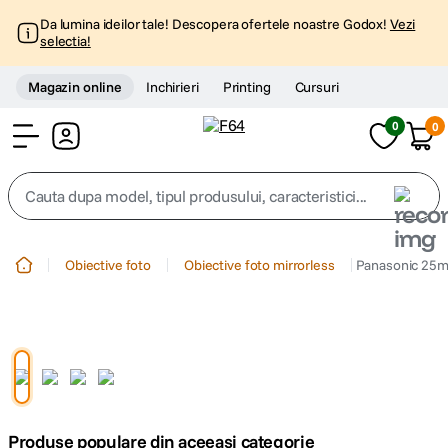
Da lumina ideilor tale! Descopera ofertele noastre Godox!
Vezi
selectia!
Magazin online
Inchirieri
Printing
Cursuri
0
0
Cont
Cauta dupa model, tipul produsului, caracteristici...
Top Cautari
Obiective foto
Obiective foto mirrorless
Panasonic 25mm
canon g7x
1
.
trepied
2
.
trepied telefon
3
.
Produse populare din aceeasi categorie
peak design
4
.