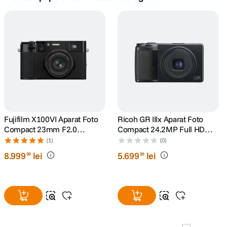
canon sx740 hs
5
.
lavaliera
6
.
card memorie
7
.
ulanzi
8
.
insta 360
Fujifilm X100VI Aparat Foto
Ricoh GR IIIx Aparat Foto
9
.
Compact 23mm F2.0
Compact 24.2MP Full HD
40.2MP 6K IBIS Negru
Negru
(1)
(0)
godox
10
.
8
.
999
lei
5
.
699
lei
99
99