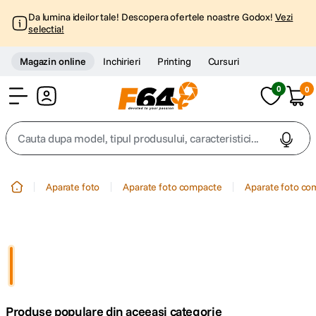
Da lumina ideilor tale! Descopera ofertele noastre Godox!
Vezi
selectia!
Magazin online
Inchirieri
Printing
Cursuri
0
0
Cont
Cauta dupa model, tipul produsului, caracteristici...
Top Cautari
Aparate foto
Aparate foto compacte
Aparate foto c
canon g7x
1
.
trepied
2
.
trepied telefon
3
.
Produse populare din aceeasi categorie
peak design
4
.