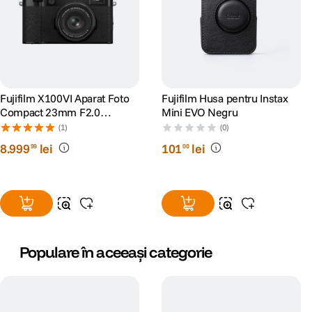
Fujifilm X100VI Aparat Foto
Fujifilm Husa pentru Instax
Compact 23mm F2.0
Mini EVO Negru
40.2MP 6K IBIS Negru
(1)
(0)
8
.
999
lei
101
lei
99
00
Video 4K. Viata in toate detaliile
Cu puterea fantastica a modului
Video 4K
, aparatul
Populare în aceeași categorie
foto TZ100 va permite sa va inregistrati calatoriile la
o calitate de pana la 4 ori mai bune decat in modul
Full HD.
Amintiri mai detaliate si mai multe, pe care sa le