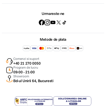
Functia de inregistrare foto 4K va permite sa surprindeti cu usurinta un
singur cadru video si sa il utilizati drept imagine statica, la o rezolutie de 8
megapixeli, extragandu-l dintr-un fisier de rezolutie 4K.
Urmareste-ne
In plus, cu noul mod 4K Photo (Inregistrare foto 4K), puteti efectua cu
usurinta setari pentru calitatea imaginii, obtinand parametri optimi pentru
fotografiere.
Nu ratati niciodata clipa ideala folosind modul 4K Photo
Metode de plata
Utilizand rezolutia inalta 4K, aparatele foto Panasonic LUMIX prezinta
noua functie de inregistrare foto 4K, care va permite sa extrageti cadre
individuale dintr-o secventa video (filmata la 30 de cadre pe secunda)
Comenzi si suport
pentru a surprinde acele momente magice care se produc doar intr-o
+40 21 270 0050
fractiune de secunda. Cu functia de inregistrare foto 4K, puteti fi
Program de lucru
intotdeauna sigur ca aveti libertatea de a alege clipa ideala
09:00 - 21:00
Showroom
Bd-ul Unirii 64, Bucuresti