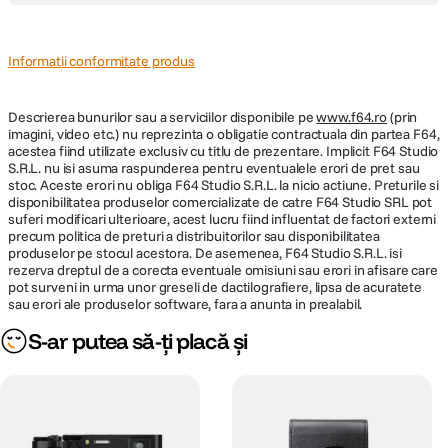
Cand nu va puteti deplasa mai aproape, zoom-ul optic
puternic de 10x al aparatului
LUMIX TZ100
va ajuta sa
realizati captura. Incluzand un obiectiv
LEICA DC ELMARIT
Informatii conformitate produs
renumit in toata lumea, zoom-ul sau puternic ofera o
flexibilitate incredibila, in intervalul 25-250mm.
Perfect pentru a fotografia locurile pe care le vizitati - atat
Descrierea bunurilor sau a serviciilor disponibile pe
www.f64.ro
(prin
imagini, video etc.) nu reprezinta o obligatie contractuala din partea F64,
de aproape, cat si de la distanta.
acestea fiind utilizate exclusiv cu titlu de prezentare. Implicit F64 Studio
S.R.L. nu isi asuma raspunderea pentru eventualele erori de pret sau
Fotografiati acum, focalizati mai tarziu
stoc. Aceste erori nu obliga F64 Studio S.R.L. la nicio actiune. Preturile si
disponibilitatea produselor comercializate de catre F64 Studio SRL pot
suferi modificari ulterioare, acest lucru fiind influentat de factori externi
Imaginati-va sa puteti decide precis ce doriti sa focalizati, chiar si dupa
precum politica de preturi a distribuitorilor sau disponibilitatea
realizarea fotografiei. Functia
Post Focus
oferita de aparatul foto
LUMIX
produselor pe stocul acestora. De asemenea, F64 Studio S.R.L. isi
TZ100
va confera capacitatea de a face acest lucru. Surprindeti scena
rezerva dreptul de a corecta eventuale omisiuni sau erori in afisare care
simplu, vizualizati imaginea si atingeti partea din fotografie pe care o doriti
pot surveni in urma unor greseli de dactilografiere, lipsa de acuratete
extrem de clara.
sau erori ale produselor software, fara a anunta in prealabil.
Este simplu, uimitor si complet integrat in aparatul
LUMIX TZ100
.
S-ar putea să-ți placă și