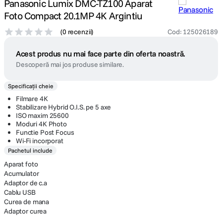
Panasonic Lumix DMC-TZ100 Aparat
Foto Compact 20.1MP 4K Argintiu
(
0 recenzii
)
Cod
:
125026189
Acest produs nu mai face parte din oferta noastră.
Descoperă mai jos produse similare.
Specificații cheie
Filmare 4K
Stabilizare Hybrid O.I.S. pe 5 axe
ISO maxim 25600
Moduri 4K Photo
Functie Post Focus
Wi-Fi incorporat
Pachetul include
Aparat foto
Acumulator
Adaptor de c.a
Cablu USB
Curea de mana
Adaptor curea