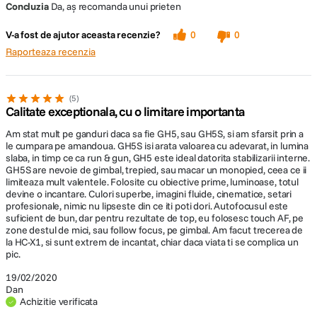
si se utilizeaza o cartela cu clasa de viteza
Pro
Contra
Concluzia
Da, aș recomanda unui prieten
SD „UHS UHS-II Speed Class 3
Filmare excelenta in lumina slaba
(U3)”)./(depinde de capac
Lipsa IBIS se simte
V-a fost de ajutor aceasta recenzie?
0
0
ISO 10000 curat ca lacrima
meniul putea fi mai intuitiv
Raporteaza recenzia
Blit integrat
Blit extern TTL(nu este inclus in pachet)
A fost un cadou?
No
Patina blit
Da
5
extern
Calitate exceptionala, cu o limitare importanta
Am stat mult pe ganduri daca sa fie GH5, sau GH5S, si am sfarsit prin a
le cumpara pe amandoua. GH5S isi arata valoarea cu adevarat, in lumina
SPECIFICATII VIDEO:
slaba, in timp ce ca run & gun, GH5 este ideal datorita stabilizarii interne.
GH5S are nevoie de gimbal, trepied, sau macar un monopied, ceea ce ii
Rezolutie Video
4K
limiteaza mult valentele. Folosite cu obiective prime, luminoase, totul
devine o incantare. Culori superbe, imagini fluide, cinematice, setari
profesionale, nimic nu lipseste din ce iti poti dori. Autofocusul este
Mai multe rapoarte de aspect - o caracteristica exclusiva pentru LUMIX
suficient de bun, dar pentru rezultate de top, eu folosesc touch AF, pe
GH5S
DETALII PRODUCATOR
zone destul de mici, sau follow focus, pe gimbal. Am facut trecerea de
la HC-X1, si sunt extrem de incantat, chiar daca viata ti se complica un
Senzorul camerei foto LUMIX GH5S accepta mai multe rapoarte de
Cod producator
DC-GH5SE-K
pic.
aspect: 4:3, 17:9, 16:9 si 3:2. Gratie marginilor extinse ale pixelilor efectivi,
distanta focala nu se schimba in aceste rapoarte de aspect. Disponibila
19/02/2020
pentru fotografiere si pentru inregistrare video 4K si C4K, precum si in
Dan
ECRAN / VIEWFINDER:
modul Anamorphic (Anamorfic), aceasta functie va permite sa exploatati
Achizitie verificata
in mod complet unghiul de vizualizare al obiectivului, pentru imagini cu