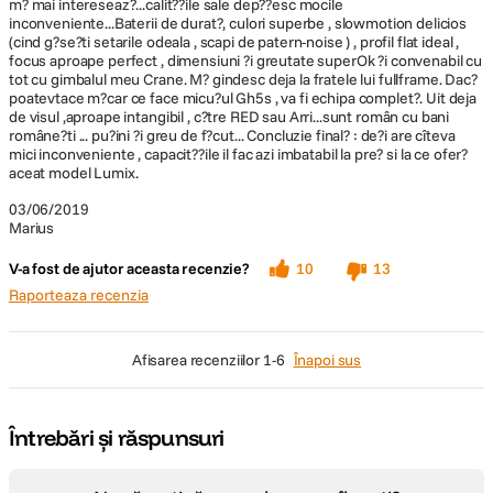
m? mai intereseaz?...calit??ile sale dep??esc mocile
Dimensiuni
138,5 x 98,1 x 87,4 mm
inconveniente...Baterii de durat?, culori superbe , slowmotion delicios
(cind g?se?ti setarile odeala , scapi de patern-noise ) , profil flat ideal ,
focus aproape perfect , dimensiuni ?i greutate superOk ?i convenabil cu
Greutate
660 g
tot cu gimbalul meu Crane. M? gindesc deja la fratele lui fullframe. Dac?
poatevtace m?car ce face micu?ul Gh5s , va fi echipa complet?. Uit deja
de visul ,aproape intangibil , c?tre RED sau Arri...sunt român cu bani
române?ti ... pu?ini ?i greu de f?cut... Concluzie final? : de?i are cîteva
mici inconveniente , capacit??ile il fac azi imbatabil la pre? si la ce ofer?
aceat model Lumix.
03/06/2019
Marius
V-a fost de ajutor aceasta recenzie?
10
13
Raporteaza recenzia
Redare in direct prin HDMI si inregistrare interna simultana pe 10 biti
afisarea recenziilor
1-6
Înapoi sus
in format 4:2:2
Camera foto LUMIX GH5S are capacitate de redare a imaginilor in timp
Întrebări și răspunsuri
real pe 10 biti in format 4:2:2 pe un dispozitiv de inregistrare sau pe un
monitor extern printr-un cablu HDMI optional (TypeA de dimensiuni
complete), asigurand in acelasi timp inregistrare interna pe 10 biti in