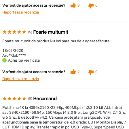
adevarat uimitoare! De asemenea, chiar si atunci cand utilizati un senzor
Monitor LCD TFT LCD cu control tactil
V-a fost de ajutor aceasta recenzie?
8
0
Display LCD
cu dimensiuni mai mari, se obtin viteze ridicate de citire. Distorsiunea
static
Raporteaza recenzia
provocata de efectul de rulare a obturatorului este eliminata la un nivel de
aproximativ 1,3x in comparatie cu modelul LUMIX GH5 la viteze ridicate
Vizor cu afisare în timp real tip OLED (3
de citire atunci cand se inregistreaza materiale video sau cand se
Vizor
680 000 de puncte)
utilizeaza un obturator electronic.
Foarte multumit
5
Foarte multumit de produs.Nu imi pare rau de alegerea facuta!
STOCARE:
18/02/2020
Aro* Gab****
Memorie
Achizitie verificata
Nu
interna
V-a fost de ajutor aceasta recenzie?
2
0
Tip Card
Raporteaza recenzia
Dual Slot SD
Memorie
Recomand
5
CONECTIVITATE & PORTURI:
Poti filma 4K la 4096x2160>23.98p, 400Mbps (4:2:2 10-bit ALL-Intra)
WiFi
Da
sau 3840x2160>59.94p, 150Mbps (4:2:0 8-bit LongGOP); WiFi: 2.4 Ghz
& 5 Ghz; Bluetooth® v4.2; Carcasa protejata la praf,picaturi de
apa,functionala pana la temperaturi de -10 grade; LUT Monitor Display /
GPS
Nu
LUT HDMI Display; Transfer rapid in pc: USB Type-C, SuperSpeed USB