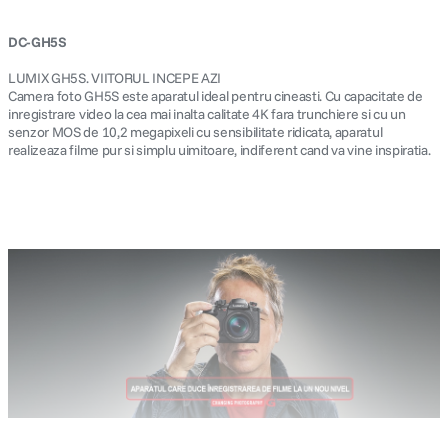
DC-GH5S
LUMIX GH5S. VIITORUL INCEPE AZI
Camera foto GH5S este aparatul ideal pentru cineasti. Cu capacitate de
inregistrare video la cea mai inalta calitate 4K fara trunchiere si cu un
senzor MOS de 10,2 megapixeli cu sensibilitate ridicata, aparatul
realizeaza filme pur si simplu uimitoare, indiferent cand va vine inspiratia.