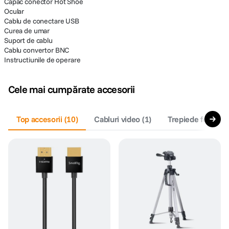
Capac conector Hot Shoe
Ocular
Cablu de conectare USB
Curea de umar
Suport de cablu
Cablu convertor BNC
Instructiunile de operare
Cele mai cumpărate accesorii
Top accesorii
(
10
)
Cabluri video
(
1
)
Trepiede foto
(
7
)