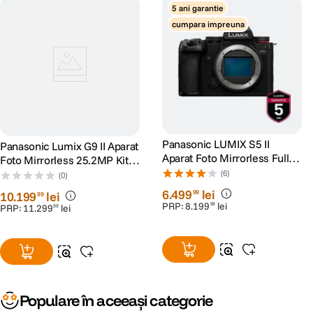
5 ani garantie
cumpara impreuna
Borna de intrare/iesire TC
Codul de timp poate fi sincronizat cu un dispozitiv extern cu ajutorul
cablului de conversie BNC inclus in pachet. Aceasta permite editarea cu
cronologie neliniara a materialelor inregistrate cu mai multe camere.
Panasonic LUMIX S5 II
Panasonic Lumix G9 II Aparat
Intrarea LINIE se realizeaza printr-o mufa de microfon de 3,5 mm. Aceasta
Aparat Foto Mirrorless Full
face posibila redarea sunetului de pe un dispozitiv audio extern, pentru o
Foto Mirrorless 25.2MP Kit
productie video mai eficienta.
Frame 24.2MP
cu Obiectiv Leica 12-60mm
(6)
(0)
F2.8-4.0
6
.
499
lei
99
10
.
199
lei
99
PRP:
8
.
199
lei
99
PRP:
11
.
299
lei
99
Populare în aceeași categorie