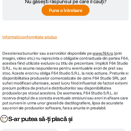
Nu găsești răspunsul pe care îl cauți?
format 4:2:2*. Aceasta este adecvata pentru inregistrare video
profesionista care necesita monitorizare exacta a imaginilor sau pentru
Pune o întrebare
inregistrare de inalta calitate pe dispozitive externe cu codec (cum ar fi
ProRes). Un suport de blocare a cablului pentru cablul HDMI este inclus in
pachet impreuna cu camera foto LUMIX GH5S pentru a preveni
problemele de deconectare a cablului pe teren. * Materialele video la
rezolutie C4K/4K 60p/50p sunt doar in redare.
Informatii conformitate produs
Descrierea bunurilor sau a serviciilor disponibile pe
www.f64.ro
(prin
imagini, video etc.) nu reprezinta o obligatie contractuala din partea F64,
acestea fiind utilizate exclusiv cu titlu de prezentare. Implicit F64 Studio
S.R.L. nu isi asuma raspunderea pentru eventualele erori de pret sau
stoc. Aceste erori nu obliga F64 Studio S.R.L. la nicio actiune. Preturile si
disponibilitatea produselor comercializate de catre F64 Studio SRL pot
suferi modificari ulterioare, acest lucru fiind influentat de factori externi
precum politica de preturi a distribuitorilor sau disponibilitatea
produselor pe stocul acestora. De asemenea, F64 Studio S.R.L. isi
rezerva dreptul de a corecta eventuale omisiuni sau erori in afisare care
pot surveni in urma unor greseli de dactilografiere, lipsa de acuratete
sau erori ale produselor software, fara a anunta in prealabil.
S-ar putea să-ți placă și