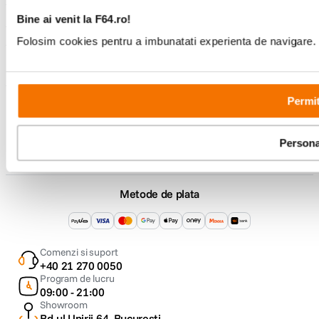
Bine ai venit la F64.ro!
Service si garantii
Folosim cookies pentru a imbunatati experienta de navigare. P
F64 Studio
Permit
Urmareste-ne
Persona
Metode de plata
Comenzi si suport
+40 21 270 0050
Program de lucru
09:00 - 21:00
Showroom
Bd-ul Unirii 64, Bucuresti