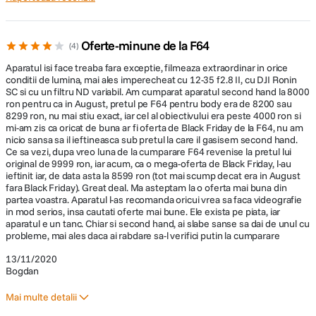
cadre/s (cu Live View (Afisare in timp
real)), M: 5 cadre/s (cu Live View (Afisare
in timp real)), L: 2 cadre/s (cu Live View
(Afisare in timp real)) *Atunci cand se
Oferte-minune de la F64
4
Capacitate
utilizeaza obiectivul H-ES12060./[pe 12
Aparatul isi face treaba fara exceptie, filmeaza extraordinar in orice
rafala
biti]/AFS/MF: H: 12 cadre/s, M: 7 cadre/s
conditii de lumina, mai ales imperecheat cu 12-35 f2.8 II, cu DJI Ronin
(cu Live View (Afisare in timp real)), L: 2
SC si cu un filtru ND variabil. Am cumparat aparatul second hand la 8000
cadre/s (cu Live View (Afisare in timp
ron pentru ca in August, pretul pe F64 pentru body era de 8200 sau
real)) *Atunci cand se utilizeaza obiectivul
8299 ron, nu mai stiu exact, iar cel al obiectivului era peste 4000 ron si
H-ES12060./AFF/AFC: H: 8 cadre/s (cu
mi-am zis ca oricat de buna ar fi oferta de Black Friday de la F64, nu am
nicio sansa sa il ieftineasca sub pretul la care il gasisem second hand.
Live View (Afisare in timp real)), M: 6
Functie de inregistrare video V-LogL preinstalata
Ce sa vezi, dupa vreo luna de la cumparare F64 revenise la pretul lui
cadre/s (cu Live View (Afisare in timp
original de 9999 ron, iar acum, ca o mega-oferta de Black Friday, l-au
O curba gama logaritmica neutra sau plana (?log?) surprinde imagini cu
real)), L: 2 cadre/s (cu Live View (Afisare
ieftinit iar, de data asta la 8599 ron (tot mai scump decat era in August
interval dinamic ridicat, ideale pentru gradarea culorilor. In plus, o functie
in timp real)) *Atunci cand se utilizeaza
fara Black Friday). Great deal. Ma asteptam la o oferta mai buna din
de afisare LUT va ajuta sa setati expunerea si sa va exprimati intentia
obiectivul H-ES12060.
partea voastra. Aparatul l-as recomanda oricui vrea sa faca videografie
regizorala (de ex., utilizati V-LogL la Rec.709 LUT pentru un aspect de tip
in mod serios, insa cautati oferte mai bune. Ele exista pe piata, iar
HDTV). HDR (High Dynamic Range - Interval dinamic ridicat) este un mod
aparatul e un tanc. Chiar si second hand, ai slabe sanse sa dai de unul cu
Temporizator
10 sec, 3 imagini/2 sec/10 sec
de reproducere a partilor luminoase si a celor intunecate ale imaginii,
probleme, mai ales daca ai rabdare sa-l verifici putin la cumparare
facand-o sa apara asa cum o vede ochiul uman. Puteti alege formatul
Hybrid Log Gamma (HLG) in Photo Style (Stil foto).
13/11/2020
Mai mult de aprox. 80 de imagini (atunci
Bogdan
cand exista fisiere RAW cu viteza
specifica)/Mai mult de aprox. 600 de
Durata de timp
Mai multe detalii
imagini (atunci cand nu exista fisiere RAW
dintre fotografii