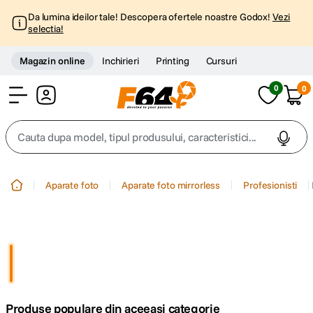
Da lumina ideilor tale! Descopera ofertele noastre Godox!
Vezi
selectia!
Magazin online
Inchirieri
Printing
Cursuri
0
0
Cont
Cauta dupa model, tipul produsului, caracteristici...
Top Cautari
Aparate foto
Aparate foto mirrorless
Profesionisti
canon g7x
1
.
trepied
2
.
trepied telefon
3
.
Produse populare din aceeasi categorie
peak design
4
.