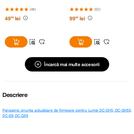
(48)
(52)
49
lei
99
lei
90
90
Încarcă mai multe accesorii
Descriere
Panasonic anunta actualizare de firmware pentru Lumix DC-GH5, DC-GH5S,
DC-G9, DC-GX9