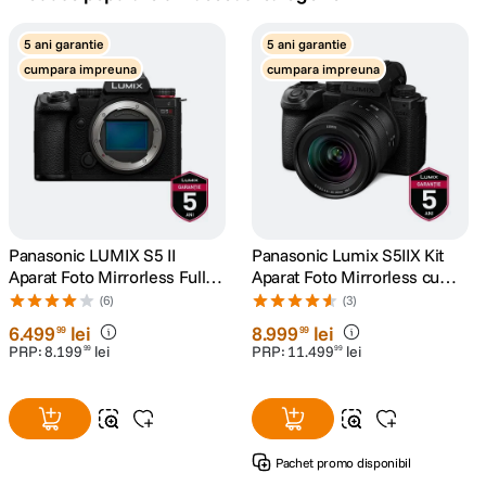
canon sx740 hs
5 ani garantie
5 ani garantie
5
.
cumpara impreuna
cumpara impreuna
lavaliera
6
.
card memorie
7
.
dji mic mini
8
.
dji osmo
Panasonic LUMIX S5 II
Panasonic Lumix S5IIX Kit
9
.
Aparat Foto Mirrorless Full
Aparat Foto Mirrorless cu
Frame 24.2MP
Obiectiv 20-60mm
(6)
(3)
insta 360
10
.
6
.
499
lei
8
.
999
lei
99
99
PRP:
8
.
199
lei
PRP:
11
.
499
lei
99
99
Pachet promo disponibil