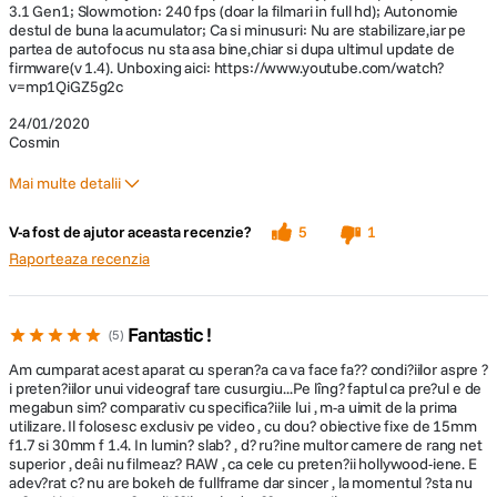
3.1 Gen1; Slowmotion: 240 fps (doar la filmari in full hd); Autonomie
destul de buna la acumulator; Ca si minusuri: Nu are stabilizare,iar pe
Interfata
USB tip C, USB 3.1 SuperSpeed Gen1
partea de autofocus nu sta asa bine,chiar si dupa ultimul update de
computer
firmware(v 1.4). Unboxing aici: https://www.youtube.com/watch?
v=mp1QiGZ5g2c
Inregistrare video cu redare lenta max. 10x - VFR (Variable Frame Rate
ALTE CARACTERISTICI:
24/01/2020
- Frecventa de cadre variabila)
Cosmin
Acumulator Li-ion (7,2 V, 1 860 mAh, 14
Pentru a amplifica expresivitatea inregistrarilor video, sunt disponibile
Mod alimentare
Mai multe detalii
Wh) (inclus în pachet) - LP-BLF19
diverse efecte pentru modelul LUMIX GH5S. Caracteristica VFR va
permite sa inregistrati clipuri video cu o frecventa de cadre mai
Pro
V-a fost de ajutor aceasta recenzie?
5
1
ridicata/mai scazuta la o calitate C4K/4K (la 60 cps, de maximum 2,5x mai
Model
lent*) sau Full HD (la 240 cps, de maximum 10x mai lent*). Frecventa de
Autonomie destul de buna la acumulator;
Raporteaza recenzia
acumulator
DMW-BLF19
cadre minima pentru inregistrari video cu efecte de redare rapida este de
compatibil
Slowmotion: 240 fps (doar la filmari in full hd)
2 cps. * La redarea in format 24p. Intensitatea efectului difera in functie
de frecventa si de formatul de inregistrare, iar unghiul de vizualizare se
Fantastic !
Japoneza, engleza, germana, franceza,
ingusteaza daca selectati o frecventa de cadre cu un numar de cadre de
5
204 sau mai multe.
italiana, spaniola, polona, ceha, maghiara,
Optiuni limba
Am cumparat acest aparat cu speran?a ca va face fa?? condi?iilor aspre ?
romana, olandeza, turca, portugheza,
i preten?iilor unui videograf tare cusurgiu...Pe lîng? faptul ca pre?ul e de
finlandeza, daneza, suedeza, greaca
megabun sim? comparativ cu specifica?iile lui , m-a uimit de la prima
utilizare. Il folosesc exclusiv pe video , cu dou? obiective fixe de 15mm
f1.7 si 30mm f 1.4. In lumin? slab? , d? ru?ine multor camere de rang net
superior , deâi nu filmeaz? RAW , ca cele cu preten?ii hollywood-iene. E
DIMENSIUNE / GREUTATE:
adev?rat c? nu are bokeh de fullframe dar sincer , la momentul ?sta nu