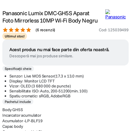
Panasonic Lumix DMC-GH5S Aparat
Foto Mirrorless 10MP Wi-Fi Body Negru
(
6 recenzii
)
Cod
:
125039499
Ultimul stoc!
Acest produs nu mai face parte din oferta noastră.
Descoperă mai jos produse similare.
Specificații cheie
Senzor: Live MOS Sensor(17.3 x 13.0 mm)
Display: Monitor LCD TFT
Vizor: OLED (3 680 000 de puncte)
Sensibilitate ISO: Auto, 200-51200(min. 100)
Spatiu cromatic: sRGB, AdobeRGB
Pachetul include
Body GH5S
Incarcator acumulator
Acumulator -LP-BLF19
Capac body