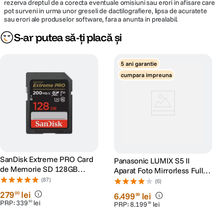
video
rezerva dreptul de a corecta eventuale omisiuni sau erori in afisare care
pot surveni in urma unor greseli de dactilografiere, lipsa de acuratete
sau erori ale produselor software, fara a anunta in prealabil.
Inregistrare
Da, stereo
audio
S-ar putea să-ți placă și
DETALII PRODUCATOR
5 ani garantie
cumpara impreuna
Cod producator
DMC-G7HEG-K
ECRAN / VIEWFINDER:
Ecran LCD tactil si articulat 3.0" ( 7.5cm )
Display LCD
1,036,000 puncte
SanDisk Extreme PRO Card
Panasonic LUMIX S5 II
• Vizor electronic OLED• Acoperire: 100%
de Memorie SD 128GB
Aparat Foto Mirrorless Full
Vizor
Marire: 1.4x • Diametru vizor: 17.5mm •
SDXC UHS-I Class 10 U3 V30
Frame 24.2MP
(87)
(6)
Corectie dioptrie: de la -4,0 la +4,0
+ 2 Ani RescuePRO Deluxe
279
lei
00
6
.
499
lei
99
PRP:
339
lei
90
PRP:
8
.
199
lei
99
Focalizare in conditii de iluminare
STOCARE:
redusa - Star Light AF