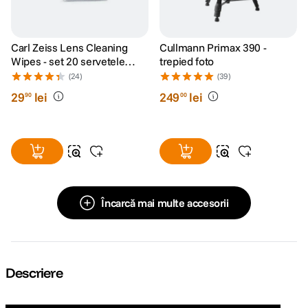
Carl Zeiss Lens Cleaning
Cullmann Primax 390 -
Wipes - set 20 servetele
trepied foto
umede
(24)
(39)
29
lei
249
lei
90
00
Încarcă mai multe accesorii
Descriere