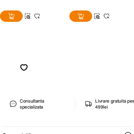
Model
acumulator
DMW-BLC12
compatibil
Engleza, Germana, Franceza, Italiana,
Spaniola, Poloneza, Ceha, Maghiara, Rusa,
Chineza(Traditionala),
Alatura-te comunitatii creatorilor
Optiuni limba
Chineza(Simplificata), Olandeza,
Tailandeza, Coreeana, Turca, Portugheza,
Descopera inspiratie, recomandari utile,
Araba, Persana, Japoneza, Finlandeza,
ghiduri foto-video si oferte pregatite special
Daneza, Suedeza
pentru tine.
DIMENSIUNE / GREUTATE:
Consultanta
Livrare gratuita pe
Dimensiuni
124.9 x 86.2 x 77.4 mm
specializata
499lei
Greutate
415 g cu baterie si card de memorie