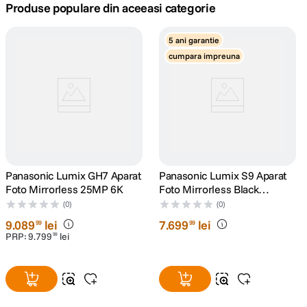
Produse populare din aceeasi categorie
canon sx740 hs
5
.
5 ani garantie
cumpara impreuna
lavaliera
6
.
sony fx
7
.
card memorie
8
.
dji mic mini
9
.
Panasonic Lumix GH7 Aparat
Panasonic Lumix S9 Aparat
Foto Mirrorless 25MP 6K
Foto Mirrorless Black
dji osmo
10
.
Titanium Kit cu Obiectiv 18-
(0)
(0)
40mm F/4.5-6.3
9
.
089
lei
7
.
699
lei
99
99
PRP:
9
.
799
lei
99