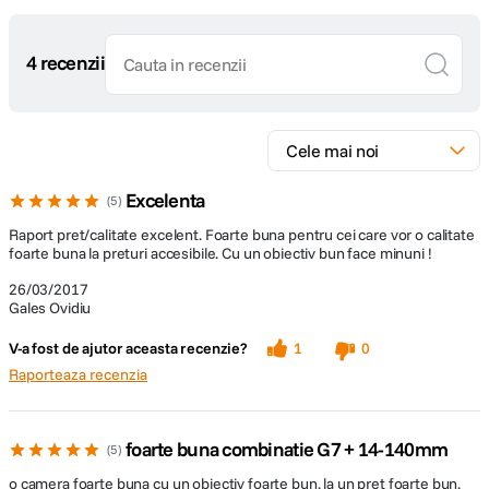
2272x1520(S) / 1824x1216 (cu obiectiv
Rezolutii
3D); [16:9] 4592x2584(L) / 3840x2160(M)
inregistrate
/ 1920x1080(S) / 1824x1024 (cu obiectiv
4 recenzii
3D); [1:1] 3424x3424(L) / 2416x2416(M) /
1712x1712(S) / 1712x1712 (cu obiectiv
3D).
JPEG (pentru Camera File System, bazat
Format fisiere
pe Exif 2.21 standard), RAW,
Excelenta
5
corespondent DPOF MPO, cu obiectiv 3D
Raport pret/calitate excelent. Foarte buna pentru cei care vor o calitate
foarte buna la preturi accesibile. Cu un obiectiv bun face minuni !
Profil culoare
sRGB / Adobe RGB
26/03/2017
Sensibilitate
Gales Ovidiu
Auto, 200-25600 (extins: 100-25600)
ISO
V-a fost de ajutor aceasta recenzie?
1
0
Raporteaza recenzia
Masurarea
Sistem de masurare multi pattern cu 1728
expunerii
zoneMultiplu / Central ponderat / Punct
Moduri
Program AE , AE prioritate de diafragma ,
foarte buna combinatie G7 + 14-140mm
5
expunere
AE prioritate de timp , Manual
o camera foarte buna cu un obiectiv foarte bun, la un pret foarte bun,