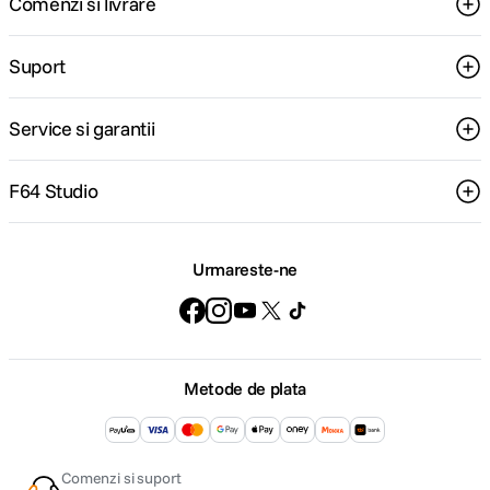
Comenzi si livrare
Suport
Service si garantii
F64 Studio
Incadrati din orice unghi
Urmareste-ne
Aparatul foto Panasonic G7 este echipat cu vizor electronic OLED, cu
rezolutie ridicata, care permite vizualizare excelenta si incadrare perfecta
chiar si in conditii de lumina solara directa, gratie ratei de contrast de
10000:1. De asemenea, avand toate setarile afisate chiar in fata ochilor
dvs., toate fotografiile vor fi realizate exact asa cum le doriti.
In plus, ecranul tactil articulat va ofera libertatea de a aborda unghiuri
Metode de plata
neobisnuite, cu un control complet asupra imaginii.
Comenzi si suport