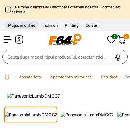
Da lumina ideilor tale! Descopera ofertele noastre Godox!
Vezi
selectia!
Magazin online
Inchirieri
Printing
Cursuri
0
0
Cont
Cauta dupa model, tipul produsului, caracteristici...
Top Cautari
Aparate foto
Aparate foto mirrorless
Entuziasti
Pa
canon g7x
1
.
trepied
2
.
trepied telefon
3
.
peak design
4
.