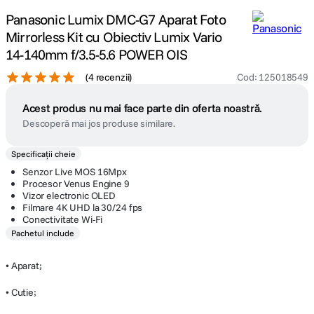
Panasonic Lumix DMC-G7 Aparat Foto
Mirrorless Kit cu Obiectiv Lumix Vario
14-140mm f/3.5-5.6 POWER OIS
(
4 recenzii
)
Cod
:
125018549
Acest produs nu mai face parte din oferta noastră.
Descoperă mai jos produse similare.
Specificații cheie
Senzor Live MOS 16Mpx
Procesor Venus Engine 9
Vizor electronic OLED
Filmare 4K UHD la 30/24 fps
Conectivitate Wi-Fi
Pachetul include
• Aparat;
• Cutie;