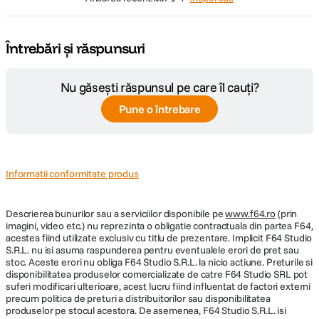
Da
individuale dintr-o secventa video (filmata la 30 de cadre pe
extern
secunda, la rezolutie 4K) pentru a surprinde acele momente
magice care se intampla doar intr-o fractiune de secunda. Cu
Raza efectiva
Întrebări și răspunsuri
functia de inregistrare foto 4K puteti fi intotdeauna sigur ca
6.2 m @ ISO100, 24mm
blit
aveti libertatea de a decide asupra propriului dvs. „moment
potrivit”.
Capacitati Direct
Nu găsești răspunsul pe care îl cauți?
Da , PictBridge
Print
Pune o întrebare
SPECIFICATII VIDEO:
Informatii conformitate produs
[4K] 3840x2160:4K/25p 100Mbps,
4K/24p 100Mbps; [Full HD]
Inregistrare
1920x1080:FHD/50p 28Mbps, FHD/25p:
video
Descrierea bunurilor sau a serviciilor disponibile pe
www.f64.ro
(prin
20Mbps; [HD] 1280x720:HD/25p 10Mbps;
imagini, video etc.) nu reprezinta o obligatie contractuala din partea F64,
AF tracking - urmarirea subiectului
[VGA] 640x480:VGA/25p 4Mbps.
acestea fiind utilizate exclusiv cu titlu de prezentare. Implicit F64 Studio
S.R.L. nu isi asuma raspunderea pentru eventualele erori de pret sau
Sistemul de focalizare automata foloseste un nou algoritm de anticipare a
stoc. Aceste erori nu obliga F64 Studio S.R.L. la nicio actiune. Preturile si
Rezolutie Video
4K
deplasarii subiectului, care recunoaste culoarea, dimensiunea si vectorul
disponibilitatea produselor comercializate de catre F64 Studio SRL pot
de miscare al subiectului, permitand camerei foto sa mentina subiectul in
suferi modificari ulterioare, acest lucru fiind influentat de factori externi
Capacitate
clar cu un grad si mai mare de siguranta. Rezulta o imbunatatire a
precum politica de preturi a distribuitorilor sau disponibilitatea
capacitatii de urmarire de mai bine de 200 %.
inregistrare
pana la 29 min si 59 sec
produselor pe stocul acestora. De asemenea, F64 Studio S.R.L. isi