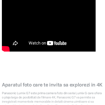
Aparatul foto care te invita sa explorezi in 4K
Panasonic Lumix G7 este prima camera foto din seria Lumix G care ofera
o plaja larga de posibilitati de filmare 4K. Panasonic G7 va permite sa
inregistrati momentele memorabile in detalii cinema uimitoare si sa