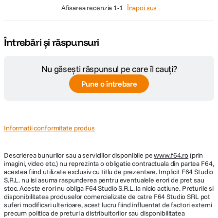
afisarea recenzia
1-1
Înapoi sus
Întrebări și răspunsuri
Nu găsești răspunsul pe care îl cauți?
Pune o întrebare
Informatii conformitate produs
Descrierea bunurilor sau a serviciilor disponibile pe
www.f64.ro
(prin
imagini, video etc.) nu reprezinta o obligatie contractuala din partea F64,
acestea fiind utilizate exclusiv cu titlu de prezentare. Implicit F64 Studio
S.R.L. nu isi asuma raspunderea pentru eventualele erori de pret sau
stoc. Aceste erori nu obliga F64 Studio S.R.L. la nicio actiune. Preturile si
disponibilitatea produselor comercializate de catre F64 Studio SRL pot
suferi modificari ulterioare, acest lucru fiind influentat de factori externi
precum politica de preturi a distribuitorilor sau disponibilitatea