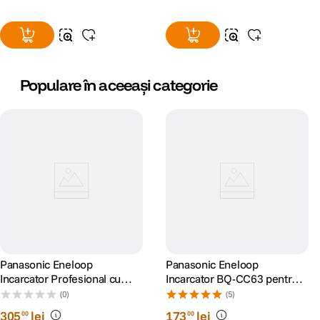
Populare în aceeași categorie
Panasonic Eneloop
Panasonic Eneloop
Incarcator Profesional cu
Incarcator BQ-CC63 pentru 8
Display LCD
acumulatori tip AAA/ AA
(0)
(5)
305
lei
173
lei
00
00