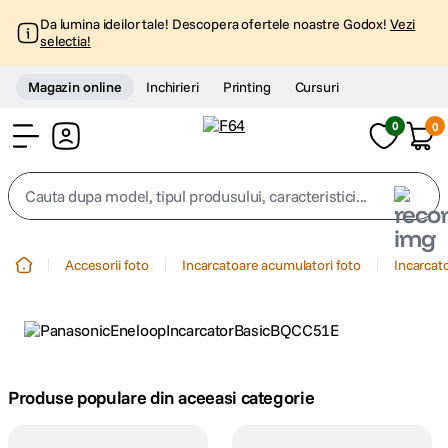
Da lumina ideilor tale! Descopera ofertele noastre Godox!
Vezi
selectia!
Magazin online
Inchirieri
Printing
Cursuri
0
0
Cont
Cauta dupa model, tipul produsului, caracteristici...
Top Cautari
Accesorii foto
Incarcatoare acumulatori foto
Incarcat
canon g7x
1
.
trepied
2
.
trepied telefon
Produse populare din aceeasi categorie
3
.
peak design
4
.