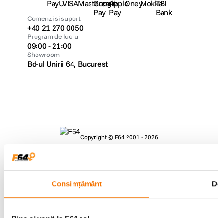
Comenzi si suport
+40 21 270 0050
Program de lucru
09:00 - 21:00
Showroom
Bd-ul Unirii 64, Bucuresti
Copyright © F64 2001 - 2026
Parteneri tehnologie:
Consimțământ
De