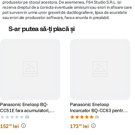
produselor pe stocul acestora. De asemenea, F64 Studio S.R.L. isi
rezerva dreptul de a corecta eventuale omisiuni sau erori in afisare care
pot surveni in urma unor greseli de dactilografiere, lipsa de acuratete
sau erori ale produselor software, fara a anunta in prealabil.
S-ar putea să-ți placă și
Panasonic Eneloop BQ-
Panasonic Eneloop
CC51E fara acumulatori,
Incarcator BQ-CC63 pentru 8
Incarcare in 10h
acumulatori tip AAA/ AA
(0)
(5)
152
lei
173
lei
00
00