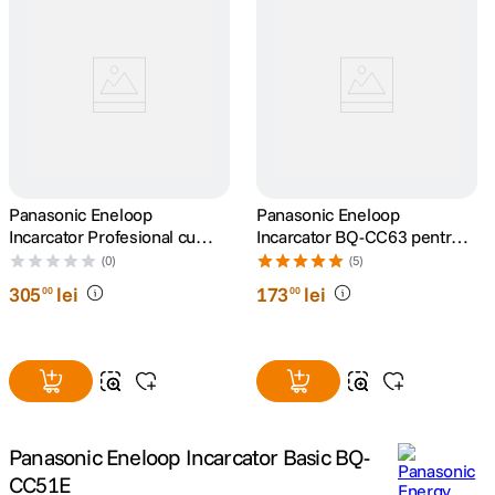
canon sx740 hs
5
.
lavaliera
6
.
ulanzi
7
.
godox
8
.
Panasonic Eneloop
Panasonic Eneloop
Incarcator Profesional cu
Incarcator BQ-CC63 pentru 8
Display LCD
card memorie
acumulatori tip AAA/ AA
9
.
(0)
(5)
305
lei
173
lei
00
00
nou
10
.
Panasonic Eneloop Incarcator Basic BQ-
CC51E