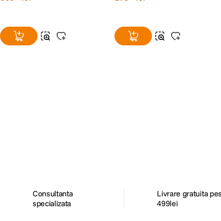
Alatura-te comunitatii creatorilor
Descopera inspiratie, recomandari utile,
ghiduri foto-video si oferte pregatite special
pentru tine.
Consultanta
Livrare gratuita pe
specializata
499lei