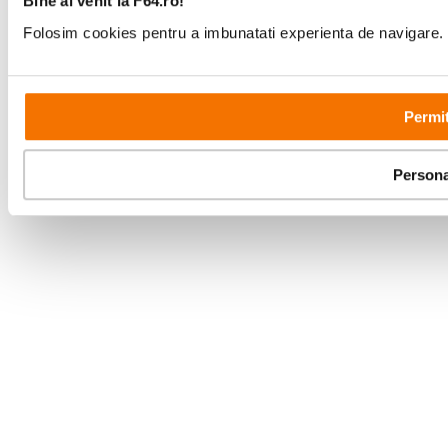
Bine ai venit la F64.ro!
Folosim cookies pentru a imbunatati experienta de navigare. P
Permit
Persona