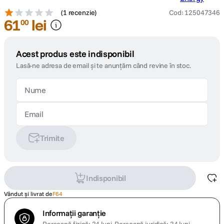
(
1 recenzie
)
Cod
:
125047346
61
lei
00
Acest produs este indisponibil
Lasă-ne adresa de email și te anunțăm când revine în stoc.
Trimite
Indisponibil
Vândut și livrat de
F64
Informații garanție