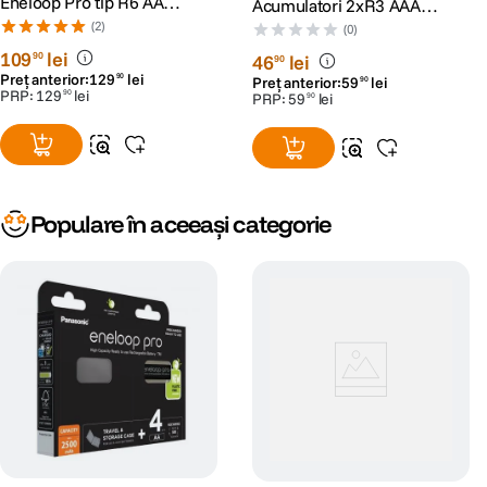
Eneloop Pro tip R6 AA
Acumulatori 2xR3 AAA
de2500mAh set 4buc +
930mAh
(2)
(0)
Carcasa
109
lei
90
46
lei
90
Preț anterior:
129
lei
90
Preț anterior:
59
lei
90
PRP:
129
lei
90
PRP:
59
lei
90
Populare în aceeași categorie