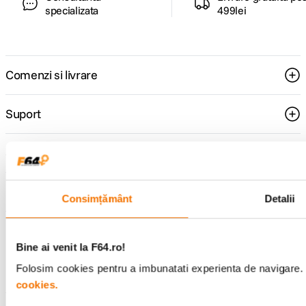
specializata
499lei
Comenzi si livrare
Suport
Service si garantii
F64 Studio
Consimțământ
Detalii
Urmareste-ne
Bine ai venit la F64.ro!
Folosim cookies pentru a imbunatati experienta de navigare. P
cookies.