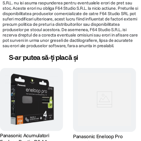
S.R.L. nu isi asuma raspunderea pentru eventualele erori de pret sau
stoc. Aceste erori nu obliga F64 Studio S.R.L. la nicio actiune. Preturile si
disponibilitatea produselor comercializate de catre F64 Studio SRL pot
suferi modificari ulterioare, acest lucru fiind influentat de factori externi
precum politica de preturi a distribuitorilor sau disponibilitatea
produselor pe stocul acestora. De asemenea, F64 Studio S.R.L. isi
rezerva dreptul de a corecta eventuale omisiuni sau erori in afisare care
pot surveni in urma unor greseli de dactilografiere, lipsa de acuratete
sau erori ale produselor software, fara a anunta in prealabil.
S-ar putea să-ți placă și
Panasonic Acumulatori
Panasonic Eneloop Pro