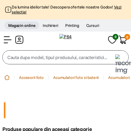
Da lumina ideilor tale! Descopera ofertele noastre Godox!
Vezi
selectia!
Magazin online
Inchirieri
Printing
Cursuri
0
0
Cont
Cauta dupa model, tipul produsului, caracteristici...
Top Cautari
Accesorii foto
Acumulatori foto si baterii
Acumulatori
canon g7x
1
.
trepied
2
.
trepied telefon
3
.
Produse populare din aceeasi categorie
peak design
4
.