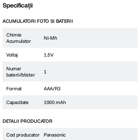
Specificații
ACUMULATORI FOTO SI BATERII
Chimie
Ni-Mh
Acumulator
Voltaj
1.5V
Numar
1
baterii/blister
Format
AAA/R3
Capacitate
1000 mAh
DETALII PRODUCATOR
Cod producator
Panasonic