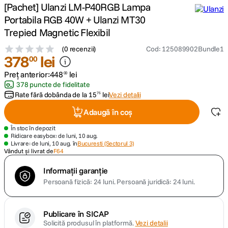
[Pachet] Ulanzi LM-P40RGB Lampa
Portabila RGB 40W + Ulanzi MT30
lavaliera
5
.
Trepied Magnetic Flexibil
canon sx740 hs
6
.
(
0 recenzii
)
Cod
:
125089902Bundle1
378
lei
00
card memorie
7
.
Preț anterior:
448
lei
00
378 puncte de fidelitate
sony fx
Rate fără dobânda de la
15
lei
Vezi detalii
75
8
.
Adaugă în coș
dji mic mini
9
.
În stoc în depozit
Ridicare easybox: de luni, 10 aug.
dji osmo pocket 4
Livrare: de luni, 10 aug. în
Bucuresti (Sectorul 3)
10
.
Vândut și livrat de
F64
Informații garanție
Persoană fizică: 24 luni.
Persoană juridică: 24 luni.
Publicare în SICAP
Solicită produsul în platformă.
Vezi detalii