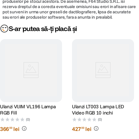
produselor pe stocul acestora. De asemenea, F64 Studio S.R.L. isi
rezerva dreptul de a corecta eventuale omisiuni sau erori in afisare care
pot surveni in urma unor greseli de dactilografiere, lipsa de acuratete
sau erori ale produselor software, fara a anunta in prealabil.
S-ar putea să-ți placă și
Ulanzi VIJIM VL196 Lampa
Ulanzi LT003 Lampa LED
RGB Fill
Video RGB 10 inchi
(0)
(0)
366
lei
427
lei
00
00