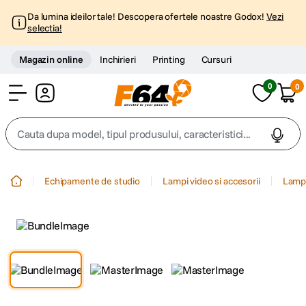
Da lumina ideilor tale! Descopera ofertele noastre Godox!
Vezi
selectia!
Magazin online
Inchirieri
Printing
Cursuri
0
0
Cont
Cauta dupa model, tipul produsului, caracteristici...
Top Cautari
Echipamente de studio
Lampi video si accesorii
Lampi
canon g7x
1
.
trepied
2
.
trepied telefon
3
.
peak design
4
.