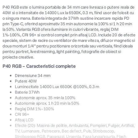
P40 RGB este o lumina portabila de 34 mm care livreaza o putere reala de
40W si o intensitate de 14000 Lux la 6500K, 0.3 m, fiind usor de folosit cu
o singura mana. Bateria integrata de 37Wh sustine incarcare rapida PD
prin Type-C, oferind aproximativ 35 min autonomie la 100% si 1 h 20 min
la 50%. Varianta RGB ofera iluminare in culori vibrante, reglaj DIM
1%-100%, CRI 96+ si control complet prin afisaj LCD. Include 20 de efecte
speciale, sistem de racire cu ventilator de mare viteza, difuzor magnetic si
doua monturi 1/4” pentru pozitionare orizontala sau verticala, fiind ideala
pentru portret, livestreaming, light painting, fotografie de obiect si
proiecte creative.
P40 RGB – Caracteristici complete
Dimensiune 34 mm
Putere 40W
Luminozitate 14000 Lux 6500K @100%, 0.3 m
Baterie 37Wh
Autonomie aprox. 35 min la 100%
Autonomie aprox. 1 h 20 min la 50%
Reglaj DIM 1%–100%
CRI 96+
Afisaj LCD
Efecte (20): Masina de politie, Ambulanta, Pompieri, Fulger, Artificii,
TV, Lumanare, Petrecere, Bec defect, Puls, Stroboscop,
Stroboscop RGB, Paparazzi, Urgenta, Faza lunga/scurta, Flash