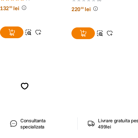
132
lei
00
220
lei
00
Alatura-te comunitatii creatorilor
Descopera inspiratie, recomandari utile,
ghiduri foto-video si oferte pregatite special
pentru tine.
Consultanta
Livrare gratuita pe
specializata
499lei