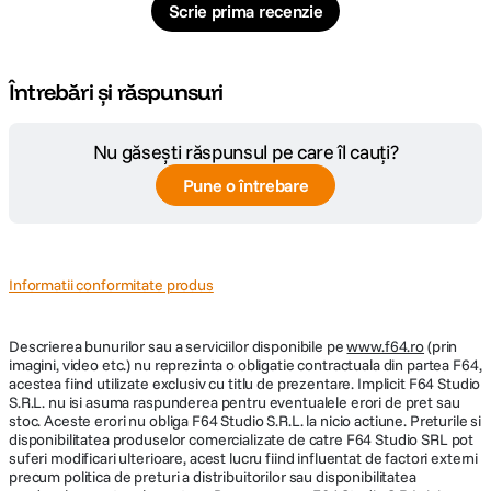
Scrie prima recenzie
pozitionare creativa.
Filet universal de 1/4 inch
: Compatibil cu majoritatea camerelor
foto, video sau smartphone-uri.
Accesorii incluse
: Suport telefon.
Întrebări și răspunsuri
Greutate redusa si portabilitate
: Doar 199 g pentru transport facil
in deplasari.
Capacitate de sustinere
: Suporta echipamente de pana la 1,5 kg
Nu găsești răspunsul pe care îl cauți?
sau 4 kg, in functie de pozitionare.
Inaltime reglabila
: Segmentele picioarelor permit ajustarea rapida
Pune o întrebare
pana la 290 cm.
Informatii conformitate produs
Descrierea bunurilor sau a serviciilor disponibile pe
www.f64.ro
(prin
imagini, video etc.) nu reprezinta o obligatie contractuala din partea F64,
acestea fiind utilizate exclusiv cu titlu de prezentare. Implicit F64 Studio
S.R.L. nu isi asuma raspunderea pentru eventualele erori de pret sau
stoc. Aceste erori nu obliga F64 Studio S.R.L. la nicio actiune. Preturile si
disponibilitatea produselor comercializate de catre F64 Studio SRL pot
suferi modificari ulterioare, acest lucru fiind influentat de factori externi
precum politica de preturi a distribuitorilor sau disponibilitatea