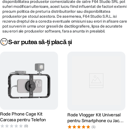
disponibilitatea produselor comercializate de catre F64 Studio SRL pot
utilizata cu unul sau doua microfoane/transmitatoare cu clip MoveLink II
suferi modificari ulterioare, acest lucru fiind influentat de factori externi
TX pentru a crea o solutie portabila pentru interviurile dvs. cu una sau
precum politica de preturi a distribuitorilor sau disponibilitatea
doua persoane de la o distanta de pana la 100m.
produselor pe stocul acestora. De asemenea, F64 Studio S.R.L. isi
rezerva dreptul de a corecta eventuale omisiuni sau erori in afisare care
pot surveni in urma unor greseli de dactilografiere, lipsa de acuratete
sau erori ale produselor software, fara a anunta in prealabil.
Receptorul se conecteaza la portul TRS de 3,5 mm al camerei dvs. si
S-ar putea să-ți placă și
dispune de un port suplimentar de 3,5 mm pentru casti pentru a
monitoriza sunetul in timp real. O baterie reincarcabila integrata de 300
mAh va mentine in functiune timp de pana la 8 ore. Un afisaj TFT va arata
starea conectivitatii si a bateriei si comuta intre modurile de inregistrare
mono si stereo.
Rode Phone Cage Kit
Rode Vlogger Kit Universal
Carcasa pentru Telefon
pentru Smartphone cu Jack
3.5mm
(0)
(1)