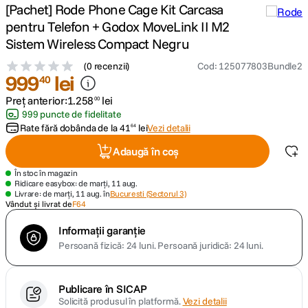
[Pachet] Rode Phone Cage Kit Carcasa
pentru Telefon + Godox MoveLink II M2
canon sx740 hs
5
.
Sistem Wireless Compact Negru
lavaliera
6
.
(
0 recenzii
)
Cod
:
125077803Bundle2
999
lei
40
sony fx
7
.
Preț anterior:
1
.
258
lei
00
999 puncte de fidelitate
card memorie
Rate fără dobânda de la
41
lei
Vezi detalii
64
8
.
Adaugă în coș
dji mic mini
9
.
În stoc în magazin
Ridicare easybox: de marți, 11 aug.
dji osmo
Livrare: de marți, 11 aug. în
Bucuresti (Sectorul 3)
10
.
Vândut și livrat de
F64
Informații garanție
Persoană fizică: 24 luni.
Persoană juridică: 24 luni.
Publicare în SICAP
Solicită produsul în platformă.
Vezi detalii