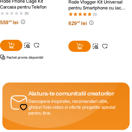
Rode Phone Cage Kit
Rode Vlogger Kit Universal
Carcasa pentru Telefon
pentru Smartphone cu Jack
3.5mm
(0)
(1)
559
lei
00
629
lei
00
Pachet promo disponibil
Alatura-te comunitatii creatorilor
Descopera inspiratie, recomandari utile,
ghiduri foto-video si oferte pregatite special
pentru tine.