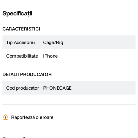
📝 - descarcati manualul de utilizare de
aici
Specificații
CARACTERISTICI
Tip Accesoriu
Cage/Rig
Compatibilitate
iPhone
DETALII PRODUCATOR
Cod producator
PHONECAGE
MoveLink II M2 de la Godox ofera o intrare usor de utilizat si rentabila in
lumea audio wireless hands-free pentru o mare varietate de creatori de
Raportează o eroare
continut, inclusiv personalitati YouTube si TikTok, vloggeri, jurnalisti mobili
si multi altii. Sistemul ofera 2 microfoane/transmitatoare cu clips
ultracompact, 2 microfoane de lavaliera si un receptor cu doua canale
care poate fi montat pe camera pentru a oferi o solutie portabila, all-