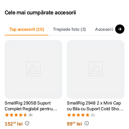
Cele mai cumpărate accesorii
Top accesorii
(
10
)
Trepiede foto
(
3
)
Accesorii video d
SmallRig 2905B Suport
SmallRig 2948 2 x Mini Cap
Complet Reglabil pentru
cu Bila cu Suport Cold Shoe
Monitor cu Patina Cold Shoe
Detasabil
(8)
(1)
152
lei
99
lei
00
00