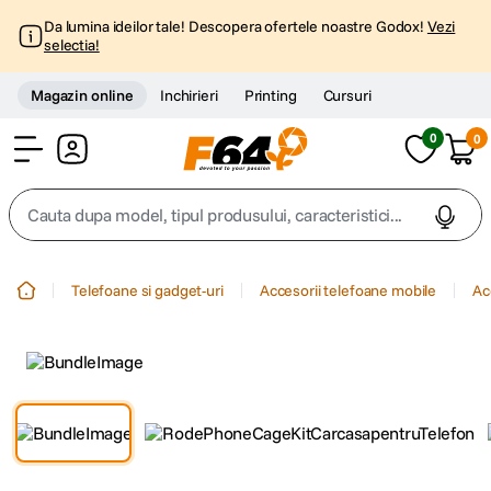
Da lumina ideilor tale! Descopera ofertele noastre Godox!
Vezi
selectia!
Magazin online
Inchirieri
Printing
Cursuri
0
0
Cont
Cauta dupa model, tipul produsului, caracteristici...
Top Cautari
Telefoane si gadget-uri
Accesorii telefoane mobile
Ac
canon g7x
1
.
trepied
2
.
trepied telefon
3
.
peak design
4
.