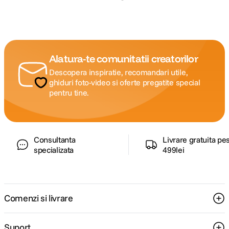
Alatura-te comunitatii creatorilor
Descopera inspiratie, recomandari utile,
ghiduri foto-video si oferte pregatite special
pentru tine.
Consultanta
Livrare gratuita pe
specializata
499lei
Comenzi si livrare
Suport