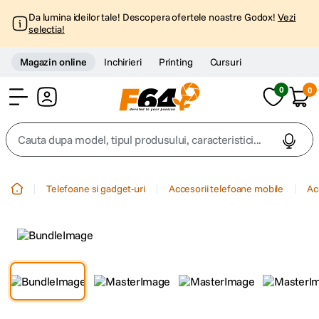
Da lumina ideilor tale! Descopera ofertele noastre Godox!
Vezi
selectia!
Magazin online
Inchirieri
Printing
Cursuri
0
0
Cont
Cauta dupa model, tipul produsului, caracteristici...
Top Cautari
Telefoane si gadget-uri
Accesorii telefoane mobile
Ac
canon g7x
1
.
trepied
2
.
trepied telefon
3
.
peak design
4
.