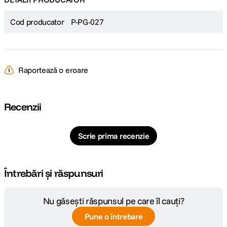
standard de 67 mm impreuna cu cage-ul pentru iPhone 17 Pro. Astfel,
poti extinde semnificativ posibilitatile creative, obtinand fotografii mai
Cod producator
P-PG-027
expresive si materiale video cu aspect cinematic.
PGYTECH MagGlow Lampa LED pentru
Telefon Negru
Raportează o eroare
Recenzii
Scrie prima recenzie
Întrebări și răspunsuri
Nu găsești răspunsul pe care îl cauți?
Pune o întrebare