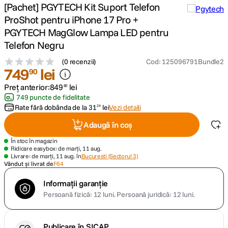
[Pachet] PGYTECH Kit Suport Telefon
ProShot pentru iPhone 17 Pro +
canon sx740 hs
5
.
PGYTECH MagGlow Lampa LED pentru
Telefon Negru
lavaliera
6
.
(
0 recenzii
)
Cod
:
125096791Bundle2
749
lei
card memorie
90
7
.
Preț anterior:
849
lei
80
dji mic mini
8
.
749 puncte de fidelitate
Rate fără dobânda de la
31
lei
Vezi detalii
24
dji osmo
9
.
Adaugă în coș
În stoc în magazin
insta 360
10
.
Ridicare easybox: de marți, 11 aug.
Livrare: de marți, 11 aug. în
Bucuresti (Sectorul 3)
Vândut și livrat de
F64
Informații garanție
Persoană fizică: 12 luni.
Persoană juridică: 12 luni.
Publicare în SICAP