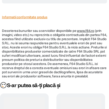
MagGlow Phone Fill Light de la PGYTech este o lampa LED compacta,
ideala pentru selfie-uri, portrete si utilizare zilnica. Aceasta reduce
umbrele de pe fata pentru un aspect natural si uniform, iar designul tip
Informatii conformitate produs
ring light adauga un efect de stralucire in ochi, oferind un plus de
expresivitate fiecarui cadru.
Se poate atasa rapid la MagCam Phone Grip, la telefoane si huse
Descrierea bunurilor sau a serviciilor disponibile pe
www.f64.ro
(prin
compatibile MagSafe sau pe orice suprafata metalica. Doua butoane
imagini, video etc.) nu reprezinta o obligatie contractuala din partea F64,
permit reglarea intensitatii luminii si a temperaturii de culoare, iar bateria
acestea fiind utilizate exclusiv cu titlu de prezentare. Implicit F64 Studio
integrata ofera pana la 30 de minute de utilizare. Cele 34 de LED-uri
S.R.L. nu isi asuma raspunderea pentru eventualele erori de pret sau
eficiente asigura lumina ajustabila si un indice CRI de 95 pentru redare
stoc. Aceste erori nu obliga F64 Studio S.R.L. la nicio actiune. Preturile si
corecta a culorilor.
disponibilitatea produselor comercializate de catre F64 Studio SRL pot
Dispozitivul poate fi folosit si ca suport pentru telefon, fiind util pentru
suferi modificari ulterioare, acest lucru fiind influentat de factori externi
filmari sau vizionare pe masa. Capul rotativ la 290° permite ajustarea
precum politica de preturi a distribuitorilor sau disponibilitatea
unghiului de iluminare pentru rezultate optime atat in selfie-uri, cat si in
produselor pe stocul acestora. De asemenea, F64 Studio S.R.L. isi
fotografierea altor subiecte.
rezerva dreptul de a corecta eventuale omisiuni sau erori in afisare care
Moduri de culoare
pot surveni in urma unor greseli de dactilografiere, lipsa de acuratete
9000K – lumina rece, ideala pentru detalii clare in fotografii de produs sau
sau erori ale produselor software, fara a anunta in prealabil.
peisaje
5500K – lumina neutra, potrivita pentru selfie-uri si portrete, cu umbre
S-ar putea să-ți placă și
reduse
2500K – lumina calda, perfecta pentru cadre de seara si atmosfera
ambientala