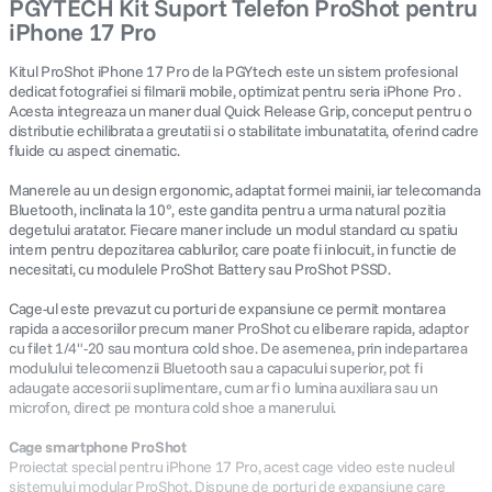
PGYTECH Kit Suport Telefon ProShot pentru
iPhone 17 Pro
Kitul ProShot iPhone 17 Pro de la PGYtech este un sistem profesional
dedicat fotografiei si filmarii mobile, optimizat pentru seria iPhone Pro .
Acesta integreaza un maner dual Quick Release Grip, conceput pentru o
distributie echilibrata a greutatii si o stabilitate imbunatatita, oferind cadre
fluide cu aspect cinematic.
Manerele au un design ergonomic, adaptat formei mainii, iar telecomanda
Bluetooth, inclinata la 10°, este gandita pentru a urma natural pozitia
degetului aratator. Fiecare maner include un modul standard cu spatiu
intern pentru depozitarea cablurilor, care poate fi inlocuit, in functie de
necesitati, cu modulele ProShot Battery sau ProShot PSSD.
Cage-ul este prevazut cu porturi de expansiune ce permit montarea
rapida a accesoriilor precum maner ProShot cu eliberare rapida, adaptor
cu filet 1/4"-20 sau montura cold shoe. De asemenea, prin indepartarea
modulului telecomenzii Bluetooth sau a capacului superior, pot fi
adaugate accesorii suplimentare, cum ar fi o lumina auxiliara sau un
microfon, direct pe montura cold shoe a manerului.
Cage smartphone ProShot
Proiectat special pentru iPhone 17 Pro, acest cage video este nucleul
sistemului modular ProShot. Dispune de porturi de expansiune care