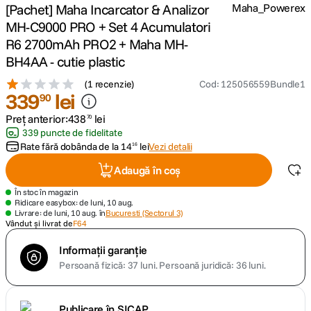
[Pachet] Maha Incarcator & Analizor
Maha_Powerex
MH-C9000 PRO + Set 4 Acumulatori
lavaliera
5
.
R6 2700mAh PRO2 + Maha MH-
BH4AA - cutie plastic
canon sx740 hs
6
.
(
1 recenzie
)
Cod
:
125056559Bundle1
339
lei
card memorie
90
7
.
Preț anterior:
438
lei
70
sony fx
8
.
339 puncte de fidelitate
Rate fără dobânda de la
14
lei
Vezi detalii
16
dji mic mini
9
.
Adaugă în coș
În stoc în magazin
dji osmo pocket 4
10
.
Ridicare easybox: de luni, 10 aug.
Livrare: de luni, 10 aug. în
Bucuresti (Sectorul 3)
Vândut și livrat de
F64
Informații garanție
Persoană fizică: 37 luni.
Persoană juridică: 36 luni.
Publicare în SICAP