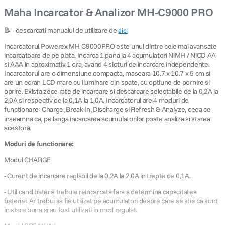
Maha Incarcator & Analizor MH-C9000 PRO
📝 - descarcati manualul de utilizare de
aici
Incarcatorul Powerex MH-C9000PRO este unul dintre cele mai avansate
incarcatoare de pe piata. Incarca 1 pana la 4 acumulatori NiMH / NiCD AA
si AAA in aproximativ 1 ora, avand 4 sloturi de incarcare independente.
Incarcatorul are o dimensiune compacta, masoara 10.7 x 10.7 x 5 cm si
are un ecran LCD mare cu iluminare din spate, cu optiune de pornire si
oprire. Exista zece rate de incarcare si descarcare selectabile de la 0,2A la
2,0A si respectiv de la 0,1A la 1,0A. Incarcatorul are 4 moduri de
functionare: Charge, Break-In, Discharge si Refresh & Analyze, ceea ce
inseamna ca, pe langa incarcarea acumulatorilor poate analiza si starea
acestora.
Moduri de functionare:
Modul CHARGE
- Curent de incarcare reglabil de la 0,2A la 2,0A in trepte de 0,1A.
- Util cand bateria trebuie reincarcata fara a determina capacitatea
bateriei. Ar trebui sa fie utilizat pe acumulatori despre care se stie ca sunt
in stare buna si au fost utilizati in mod regulat.