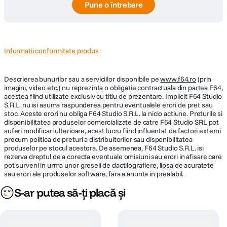
Pune o întrebare
Informatii conformitate produs
Descrierea bunurilor sau a serviciilor disponibile pe
www.f64.ro
(prin
imagini, video etc.) nu reprezinta o obligatie contractuala din partea F64,
acestea fiind utilizate exclusiv cu titlu de prezentare. Implicit F64 Studio
S.R.L. nu isi asuma raspunderea pentru eventualele erori de pret sau
stoc. Aceste erori nu obliga F64 Studio S.R.L. la nicio actiune. Preturile si
disponibilitatea produselor comercializate de catre F64 Studio SRL pot
suferi modificari ulterioare, acest lucru fiind influentat de factori externi
precum politica de preturi a distribuitorilor sau disponibilitatea
produselor pe stocul acestora. De asemenea, F64 Studio S.R.L. isi
rezerva dreptul de a corecta eventuale omisiuni sau erori in afisare care
pot surveni in urma unor greseli de dactilografiere, lipsa de acuratete
sau erori ale produselor software, fara a anunta in prealabil.
S-ar putea să-ți placă și