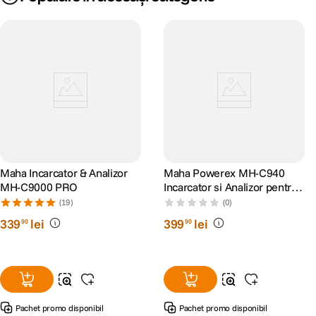
Maha Incarcator & Analizor
Maha Powerex MH-C940
MH-C9000 PRO
Incarcator si Analizor pentru
8 Acumulatori AA/AAA NiMH
(19)
(0)
339
lei
399
lei
90
90
Pachet promo disponibil
Pachet promo disponibil