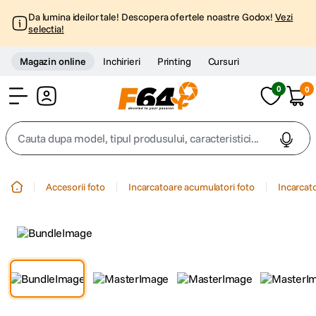
Da lumina ideilor tale! Descopera ofertele noastre Godox!
Vezi
selectia!
Magazin online
Inchirieri
Printing
Cursuri
0
0
Cont
Cauta dupa model, tipul produsului, caracteristici...
Top Cautari
Accesorii foto
Incarcatoare acumulatori foto
Incarcat
canon g7x
1
.
trepied
2
.
trepied telefon
3
.
peak design
4
.