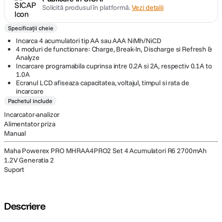
Solicită produsul în platformă.
Vezi detalii
Specificații cheie
Incarca 4 acumulatori tip AA sau AAA NiMh/NiCD
4 moduri de functionare: Charge, Break-In, Discharge si Refresh &
Analyze
Incarcare programabila cuprinsa intre 0.2A si 2A, respectiv 0.1A to
1.0A
Ecranul LCD afiseaza capacitatea, voltajul, timpul si rata de
incarcare
Pachetul include
Incarcator-analizor
Alimentator priza
Manual
Maha Powerex PRO MHRAA4PRO2 Set 4 Acumulatori R6 2700mAh
1.2V Generatia 2
Suport
Descriere