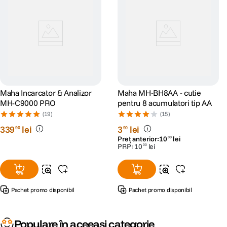
Maha Incarcator & Analizor
Maha MH-BH8AA - cutie
MH-C9000 PRO
pentru 8 acumulatori tip AA
(19)
(15)
339
lei
3
lei
90
90
Preț anterior:
10
lei
00
PRP:
10
lei
00
Pachet promo disponibil
Pachet promo disponibil
Populare în aceeași categorie