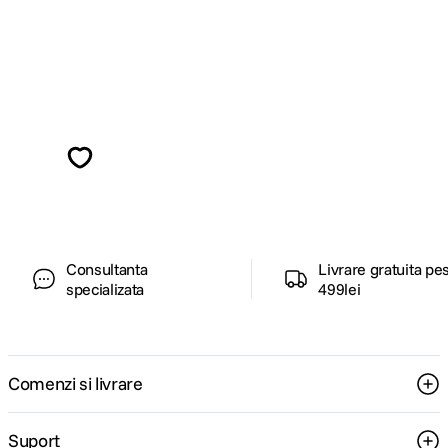
Alatura-te comunitatii creatorilor
Descopera inspiratie, recomandari utile,
ghiduri foto-video si oferte pregatite special
pentru tine.
Consultanta
Livrare gratuita pe
specializata
499lei
Comenzi si livrare
Suport