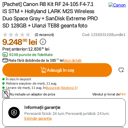
[Pachet] Canon R8 Kit RF 24-105 F4-7.1
IS STM + Hollyland LARK M2S Wireless
canon sx740 hs
5
.
Duo Space Gray + SanDisk Extreme PRO
SD 128GB + Ulanzi TE88 geanta foto
lavaliera
6
.
(
0 recenzii
)
Cod
:
125093120Bundle1
9
.
248
lei
card memorie
00
7
.
Preț anterior:
12
.
836
lei
89
ulanzi
8
.
9248 puncte de fidelitate
Rate fără dobânda de la
385
lei
Vezi detalii
33
insta 360
9
.
Adaugă în coș
În stoc în depozit
godox
10
.
Ridicare easybox: de marți, 11 aug.
Livrare: de marți, 11 aug. în
Bucuresti (Sectorul 3)
Nu include un adaptor de priza
Vândut și livrat de
F64
Informații garanție
Persoană fizică: 24 luni.
Persoană juridică: 24 luni.
Extinde garanția