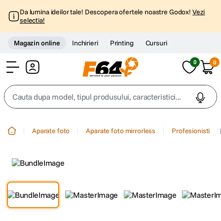
Da lumina ideilor tale! Descopera ofertele noastre Godox!
Vezi
selectia!
Magazin online
Inchirieri
Printing
Cursuri
0
0
Cont
Cauta dupa model, tipul produsului, caracteristici...
Top Cautari
Aparate foto
Aparate foto mirrorless
Profesionisti
canon g7x
1
.
trepied
2
.
trepied telefon
3
.
peak design
4
.