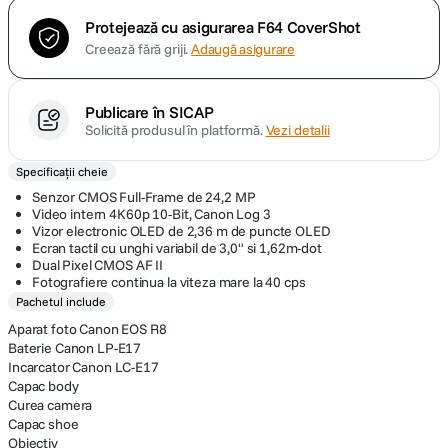
Protejează cu asigurarea F64 CoverShot
Creează fără griji.
Adaugă asigurare
Publicare în SICAP
Solicită produsul în platformă.
Vezi detalii
Specificații cheie
Senzor CMOS Full-Frame de 24,2 MP
Video intern 4K60p 10-Bit, Canon Log 3
Vizor electronic OLED de 2,36 m de puncte OLED
Ecran tactil cu unghi variabil de 3,0" si 1,62m-dot
Dual Pixel CMOS AF II
Fotografiere continua la viteza mare la 40 cps
Pachetul include
Aparat foto Canon EOS R8
Baterie Canon LP-E17
Incarcator Canon LC-E17
Capac body
Curea camera
Capac shoe
Obiectiv