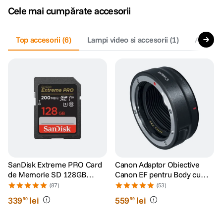
Cele mai cumpărate accesorii
canon sx740 hs
5
.
Top accesorii
(
6
)
Lampi video si accesorii
(
1
)
Accesori
lavaliera
6
.
ulanzi
7
.
godox
8
.
card memorie
9
.
nou
10
.
SanDisk Extreme PRO Card
Canon Adaptor Obiective
de Memorie SD 128GB
Canon EF pentru Body cu
SDXC UHS-I Class 10 U3 V30
Montura RF
(87)
(53)
+ 2 Ani RescuePRO Deluxe
339
lei
559
lei
90
99