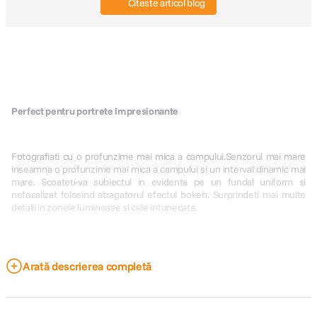
Citeste articol blog
Perfect pentru portrete impresionante
Fotografiati cu o profunzime mai mica a campului.Senzorul mai mare
inseamna o profunzime mai mica a campului si un interval dinamic mai
mare. Scoateti-va subiectul in evidenta pe un fundal uniform si
nefocalizat folosind atragatorul efectul bokeh. Surprindeti mai multe
detalii in zonele luminoase si cele intunecate.
Arată descrierea completă
Surprindeti vederi mai largi