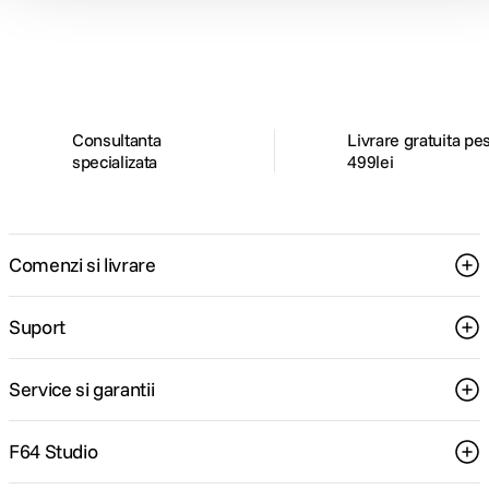
ghiduri foto-video si oferte pregatite special
pentru tine.
Consultanta
Livrare gratuita pe
specializata
499lei
Comenzi si livrare
Suport
Service si garantii
F64 Studio