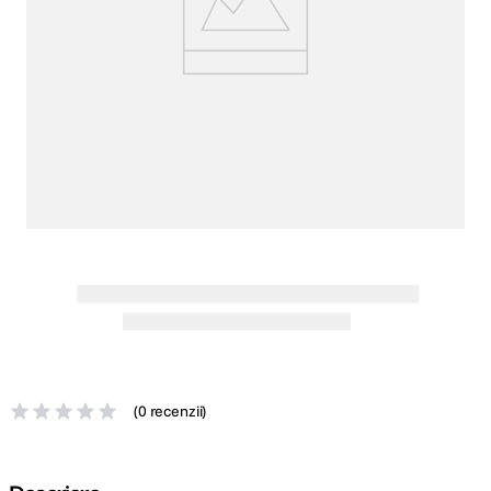
canon sx740 hs
5
.
lavaliera
6
.
ulanzi
7
.
godox
8
.
card memorie
9
.
nou
10
.
(
0 recenzii
)