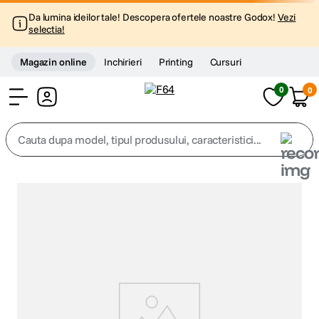
Da lumina ideilor tale! Descopera ofertele noastre Godox!
Vezi
selectia!
Magazin online
Inchirieri
Printing
Cursuri
0
0
Cont
Cauta dupa model, tipul produsului, caracteristici...
Top Cautari
canon g7x
1
.
trepied
2
.
trepied telefon
3
.
peak design
4
.