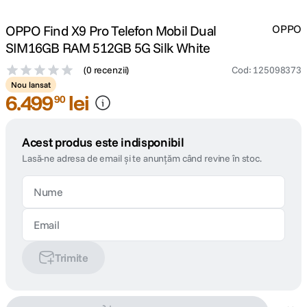
OPPO Find X9 Pro Telefon Mobil Dual
OPPO
SIM16GB RAM 512GB 5G Silk White
(
0 recenzii
)
Cod
:
125098373
Nou lansat
6
.
499
lei
90
Acest produs este indisponibil
Lasă-ne adresa de email și te anunțăm când revine în stoc.
Trimite