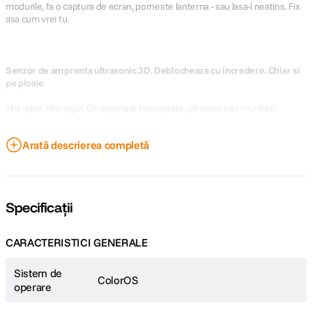
modurile, fa o captura de ecran, porneste lanterna - sau lasa-l neatins. Fix
asa cum vrei tu.
Senzor de amprenta ultrasonic 3D. Deblocheaza cu incredere. Chiar si
pe ploaie
Mai rapid. Mai sigur. Cu degetele transpirate, uleioase sau murdare.
Arată descrierea completă
Eleganta pura. Textura catifelata, rezistenta la amprente.
Margini ultra-subtiri de 1,15 mm
Design reinventat
Specificații
Buton Snap Key
Buton rapid
CARACTERISTICI GENERALE
Sistem de
ColorOS
operare
Ecran ProXDR 120Hz. Ultraluminos. Ultrafluid