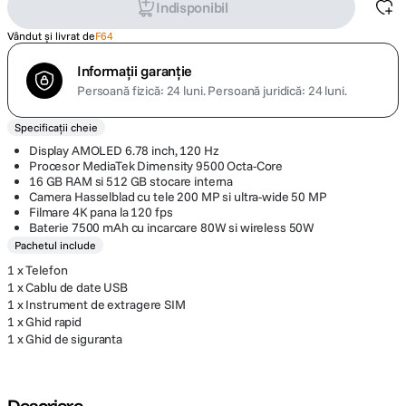
Indisponibil
Vândut și livrat de
F64
Informații garanție
Persoană fizică: 24 luni.
Persoană juridică: 24 luni.
Specificații cheie
Display AMOLED 6.78 inch, 120 Hz
Procesor MediaTek Dimensity 9500 Octa-Core
16 GB RAM si 512 GB stocare interna
Camera Hasselblad cu tele 200 MP si ultra-wide 50 MP
Filmare 4K pana la 120 fps
Baterie 7500 mAh cu incarcare 80W si wireless 50W
Pachetul include
1 x Telefon
1 x Cablu de date USB
1 x Instrument de extragere SIM
1 x Ghid rapid
1 x Ghid de siguranta
Descriere