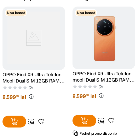
canon sx740 hs
Nou lansat
Nou lansat
5
.
lavaliera
6
.
card memorie
7
.
ulanzi
8
.
insta 360
OPPO Find X9 Ultra Telefon
OPPO Find X9 Ultra Telefon
9
.
mobil Dual SIM 12GB RAM
Mobil Dual SIM 12GB RAM
512GB 5G Canyon Orange
512GB 5G Tundra Umber
(0)
godox
(0)
10
.
8
.
599
lei
90
8
.
599
lei
90
Pachet promo disponibil