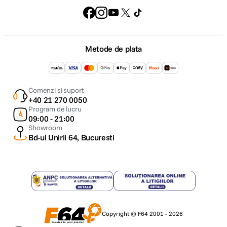
Tehnologie
5G
BATERIE
Metode de plata
Capacitate
7500 mAh
Acumulator
Comenzi si suport
+40 21 270 0050
Wireless
Da
Program de lucru
Charging
09:00 - 21:00
Showroom
Tehnologie
Bd-ul Unirii 64, Bucuresti
wireless
50W AIRVOOC
charging
Fast charging
80W SUPERVOOC
INFORMATII SUPLIMENTARE
Copyright © F64 2001 - 2026