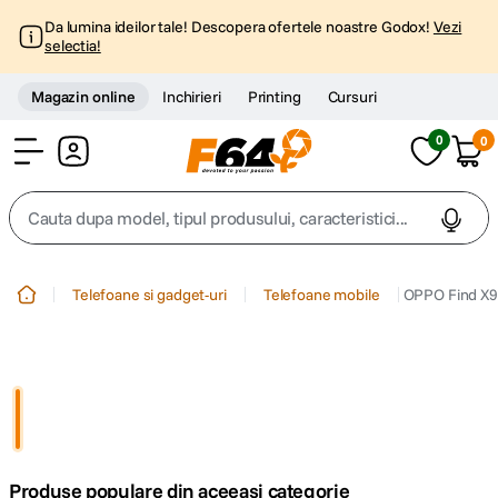
Da lumina ideilor tale! Descopera ofertele noastre Godox!
Vezi
selectia!
Magazin online
Inchirieri
Printing
Cursuri
0
0
Cont
Cauta dupa model, tipul produsului, caracteristici...
Top Cautari
Telefoane si gadget-uri
Telefoane mobile
OPPO Find X9
canon g7x
1
.
trepied
2
.
trepied telefon
3
.
Produse populare din aceeasi categorie
peak design
4
.