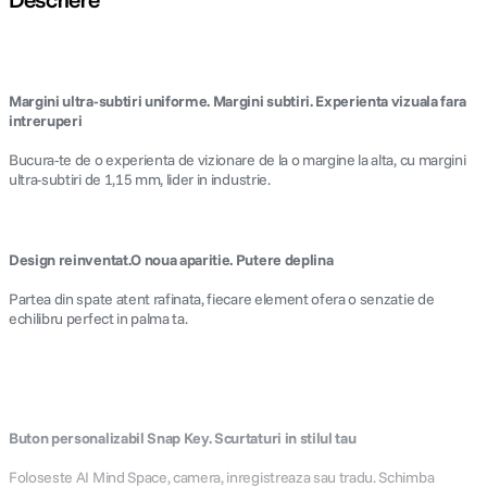
Margini ultra-subtiri uniforme. Margini subtiri. Experienta vizuala fara
intreruperi
Bucura-te de o experienta de vizionare de la o margine la alta, cu margini
ultra-subtiri de 1,15 mm, lider in industrie.
Design reinventat.O noua aparitie. Putere deplina
Partea din spate atent rafinata, fiecare element ofera o senzatie de
echilibru perfect in palma ta.
Buton personalizabil Snap Key. Scurtaturi in stilul tau
Foloseste AI Mind Space, camera, inregistreaza sau tradu. Schimba