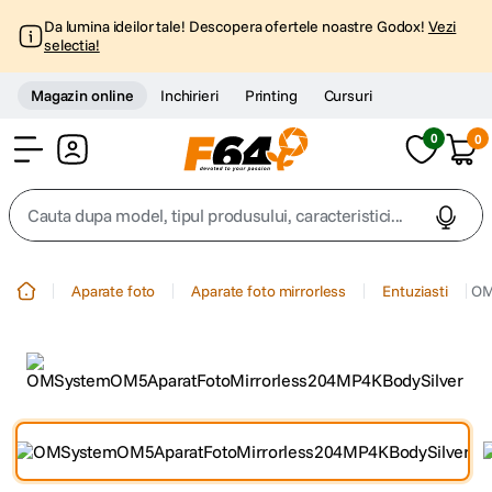
Da lumina ideilor tale! Descopera ofertele noastre Godox!
Vezi
selectia!
Magazin online
Inchirieri
Printing
Cursuri
0
0
Cont
Cauta dupa model, tipul produsului, caracteristici...
Top Cautari
Aparate foto
Aparate foto mirrorless
Entuziasti
OM
canon g7x
1
.
trepied
2
.
trepied telefon
3
.
peak design
4
.