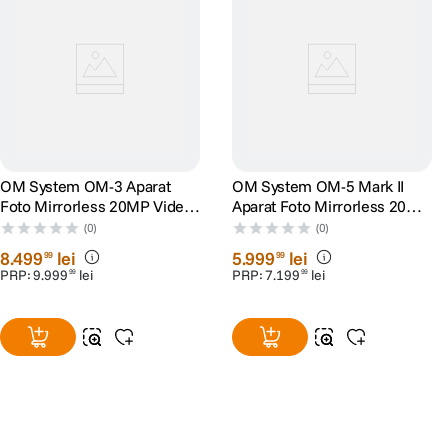
MOV 1920 x 1080 la 119.88 fps
Rezolutie Video
4K
DETALII PRODUCATOR
Cod producator
V210020SE000
OM System OM-3 Aparat
OM System OM-5 Mark II
Foto Mirrorless 20MP Video
Aparat Foto Mirrorless 20MP
Pagina
OM System OM-5
4K
Video 4K Body Negru
producator
(0)
(0)
8
.
499
lei
5
.
999
lei
99
99
PRP:
9
.
999
lei
PRP:
7
.
199
lei
99
99
ECRAN / VIEWFINDER:
Ecran tactil cu unghiuri variate de 3,0" ?i
Display LCD
1.04m-Dot
Vizor
2.36m-Dot Eye-Level OLED EVF