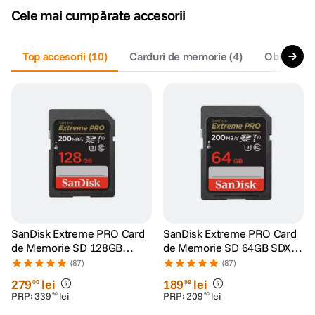
Cele mai cumpărate accesorii
canon sx740 hs
5
.
Top accesorii
(
10
)
Carduri de memorie
(
4
)
Obiective 
lavaliera
6
.
sony fx
7
.
card memorie
8
.
dji mic mini
9
.
dji osmo
10
.
SanDisk Extreme PRO Card
SanDisk Extreme PRO Card
de Memorie SD 128GB
de Memorie SD 64GB SDXC
SDXC UHS-I Class 10 U3 V30
UHS-I Class 10 U3 V30 + 2
(87)
(87)
+ 2 Ani RescuePRO Deluxe
Ani RescuePRO Deluxe
279
lei
189
lei
00
99
PRP:
339
lei
PRP:
209
lei
90
90