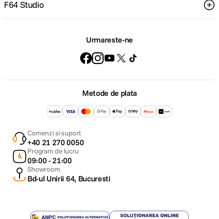
F64 Studio
ALTE CARACTERISTICI:
Model
Urmareste-ne
acumulator
BLS-50
compatibil
DIMENSIUNE / GREUTATE:
Metode de plata
Dimensiuni
125.3 x 85.2 x 49.7 mm
Greutate
414 g (cu baterie)
Comenzi si suport
+40 21 270 0050
Program de lucru
09:00 - 21:00
Showroom
Bd-ul Unirii 64, Bucuresti