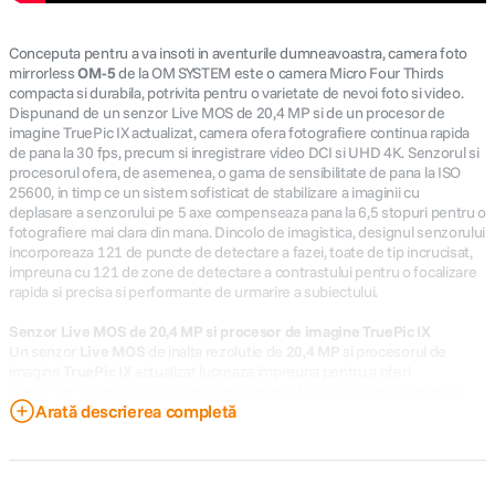
Conceputa pentru a va insoti in aventurile dumneavoastra, camera foto
mirrorless
OM-5
de la OM SYSTEM este o camera Micro Four Thirds
compacta si durabila, potrivita pentru o varietate de nevoi foto si video.
Dispunand de un senzor Live MOS de 20,4 MP si de un procesor de
imagine TruePic IX actualizat, camera ofera fotografiere continua rapida
de pana la 30 fps, precum si inregistrare video DCI si UHD 4K. Senzorul si
procesorul ofera, de asemenea, o gama de sensibilitate de pana la ISO
25600, in timp ce un sistem sofisticat de stabilizare a imaginii cu
deplasare a senzorului pe 5 axe compenseaza pana la 6,5 stopuri pentru o
fotografiere mai clara din mana. Dincolo de imagistica, designul senzorului
incorporeaza 121 de puncte de detectare a fazei, toate de tip incrucisat,
impreuna cu 121 de zone de detectare a contrastului pentru o focalizare
rapida si precisa si performante de urmarire a subiectului.
Senzor Live MOS de 20,4 MP si procesor de imagine TruePic IX
Un senzor
Live MOS
de inalta rezolutie de
20,4 MP
si procesorul de
imagine
TruePic IX
actualizat lucreaza impreuna pentru a oferi
performante rapide de fotografiere, o gama de sensibilitate de pana la
Arată descrierea completă
ISO 25600 si capacitati versatile de inregistrare video 4K. In plus, senzorul
si procesorul ofera o rata de fotografiere continua impresionanta de pana
la 30 fps atunci cand fotografiati in noul mod Pro Capture al camerei,
permitandu-va sa surprindeti subiecte in miscare rapida atunci cand
timpul este esential.