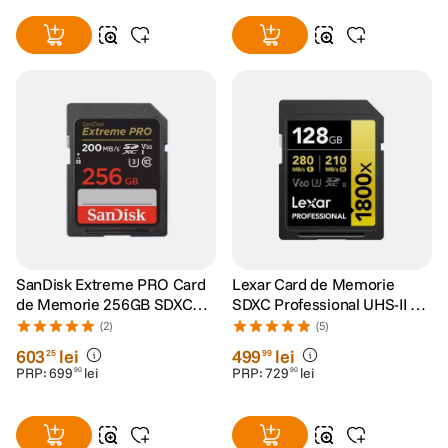
SanDisk Extreme PRO Card
Lexar Card de Memorie
de Memorie 256GB SDXC
SDXC Professional UHS-II BL
UHS-I C10 U3 V30 + 2 Ani
1800x 128GB V60 Gold
(2)
(5)
RescuePRO Deluxe
603
lei
499
lei
25
99
PRP:
699
lei
PRP:
729
lei
90
90