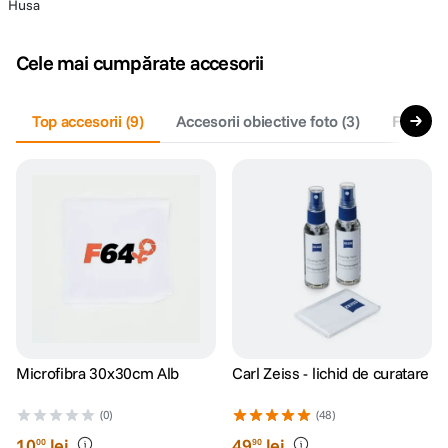
Husa
Cele mai cumpărate accesorii
Top accesorii
(
9
)
Accesorii obiective foto
(
3
)
Filtre fo
Microfibra 30x30cm Alb
Carl Zeiss - lichid de curatare
(0)
(48)
10
lei
49
lei
00
90