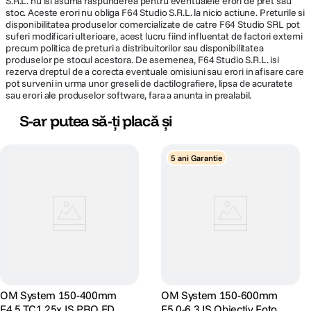
S.R.L. nu isi asuma raspunderea pentru eventualele erori de pret sau
stoc. Aceste erori nu obliga F64 Studio S.R.L. la nicio actiune. Preturile si
disponibilitatea produselor comercializate de catre F64 Studio SRL pot
Greutate
411 g
suferi modificari ulterioare, acest lucru fiind influentat de factori externi
precum politica de preturi a distribuitorilor sau disponibilitatea
produselor pe stocul acestora. De asemenea, F64 Studio S.R.L. isi
DETALII PRODUCATOR
rezerva dreptul de a corecta eventuale omisiuni sau erori in afisare care
pot surveni in urma unor greseli de dactilografiere, lipsa de acuratete
sau erori ale produselor software, fara a anunta in prealabil.
Cod producator
V335330BW000
S-ar putea să-ți placă și
5 ani Garantie
OM System 150-400mm
OM System 150-600mm
F4.5 TC1.25x IS PRO ED
F5.0-6.3 IS Obiectiv Foto