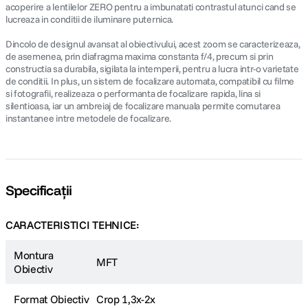
acoperire a lentilelor ZERO pentru a imbunatati contrastul atunci cand se
lucreaza in conditii de iluminare puternica.
Dincolo de designul avansat al obiectivului, acest zoom se caracterizeaza,
de asemenea, prin diafragma maxima constanta f/4, precum si prin
constructia sa durabila, sigilata la intemperii, pentru a lucra intr-o varietate
de conditii. In plus, un sistem de focalizare automata, compatibil cu filme
si fotografii, realizeaza o performanta de focalizare rapida, lina si
silentioasa, iar un ambreiaj de focalizare manuala permite comutarea
instantanee intre metodele de focalizare.
Specificații
CARACTERISTICI TEHNICE:
Montura
MFT
Obiectiv
Format Obiectiv
Crop 1,3x-2x