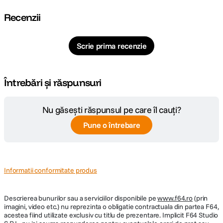
Raport marire
0.21x
Recenzii
Nr. lamele
7
diafragma
Scrie prima recenzie
Diafragma
f/4.0
Maxima
Întrebări și răspunsuri
Plaja diafragme
f/4.0-f/22
Nu găsești răspunsul pe care îl cauți?
Tip Focalizare
Autofocus
Pune o întrebare
Parasolar inclus
Da
DIMENSIUNE / GREUTATE:
Informatii conformitate produs
Diametru
77 mm
Descrierea bunurilor sau a serviciilor disponibile pe
maxim
www.f64.ro
(prin
imagini, video etc.) nu reprezinta o obligatie contractuala din partea F64,
acestea fiind utilizate exclusiv cu titlu de prezentare. Implicit F64 Studio
Lungime
88.5 mm/114.4mm la extindere maxima