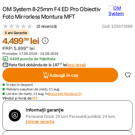
OM System 8-25mm F4 ED Pro Obiectiv
canon sx740 hs
5
.
Foto Mirrorless Montura MFT
(
0 recenzii
)
Cod
:
125073369
lavaliera
6
.
5 ani Garantie
4
.
499
lei
99
card memorie
7
.
PRP:
5
.
899
lei
99
Promoție:
17.06.2026
-
16.08.2026
ulanzi
8
.
4499 puncte de fidelitate
Rate fără dobânda de la
187
lei
Vezi detalii
49
insta 360
9
.
Adaugă în coș
godox
În stoc în depozit
10
.
Ridicare easybox: de marți, 11 aug.
Livrare: de marți, 11 aug. în
Bucuresti (Sectorul 3)
Vândut și livrat de
F64
Informații garanție
Persoană fizică: 24 luni.
Persoană juridică: 24 luni.
Extinde garanția