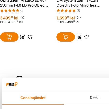
OM System M.Zuiko ED 40-
OM System 25mm F1.8 II
150mm F4.0 ED Pro Obiectiv
Obiectiv Foto Mirrorless
Foto Mirrorless Montura
Montura MFT
(1)
(1)
MFT
3
.
499
lei
1
.
699
lei
99
99
PRP:
4
.
899
lei
PRP:
2
.
499
lei
99
99
Alatura-te comunitatii creatorilor
Descopera inspiratie, recomandari utile,
ghiduri foto-video si oferte pregatite special
pentru tine.
Consimțământ
Detalii
Consultanta
Livrare gratuita pe