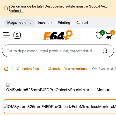
Da lumina ideilor tale! Descopera ofertele noastre Godox!
Vezi
selectia!
Magazin online
Inchirieri
Printing
Cursuri
0
0
Cont
Cauta dupa model, tipul produsului, caracteristici...
Top Cautari
Obiective foto
Obiective foto mirrorless
OM System 8-2
canon g7x
1
.
trepied
2
.
trepied telefon
3
.
peak design
4
.