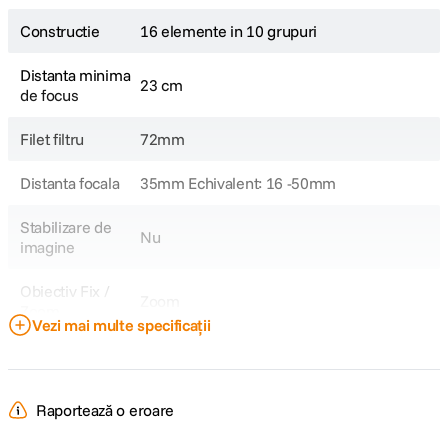
Constructie
16 elemente in 10 grupuri
Distanta minima
23 cm
de focus
Filet filtru
72mm
Distanta focala
35mm Echivalent: 16 -50mm
Stabilizare de
Nu
imagine
Obiectiv Fix /
Zoom
Zoom
Vezi mai multe specificații
Focala Zoom
8-25mm
Unghi de
107° - 47°
Raportează o eroare
cuprindere