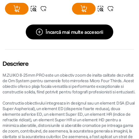
Încarcă mai multe accesorii
Descriere
M.ZUIKO 8-25mm PRO este un obiectiv zoom de inalta calitate dezvoltat
de Om System pentru camerele foto mirrorless Micro Four Thirds. Acest
obiectiv ofera o plaja focala versatila si performante exceptionale si
constructie solida, fiind potrivit pentru fotografi profesionisti si entuziasti.
Constructia obiectivului integreaza in designul sau un element DSA (Dual
Super Aspherical), un element ED (dispersie foarte redusa), doua
elemente asferice ED, un element Super ED, un element HR (indice de
refractie ridicat), un element Super HR si un element HD pentru a
minimiza aberatiile, distorsiunile si aberatiile cromatice pe intreaga gama
de zoom, contribuind, de asemenea, la acuratetea generala a imaginii, la
claritate si la acuratetea culorilor. De asemenea, a fost aplicat un strat de