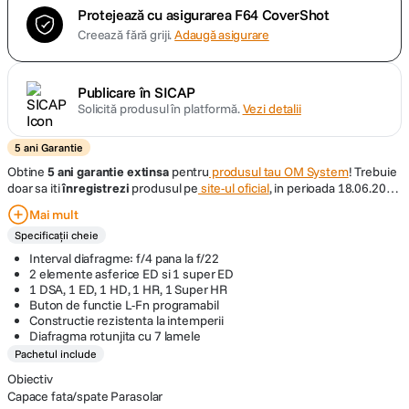
Protejează cu asigurarea F64 CoverShot
Creează fără griji.
Adaugă asigurare
Publicare în SICAP
Solicită produsul în platformă.
Vezi detalii
5 ani Garantie
Obtine
5 ani garantie extinsa
pentru
produsul tau OM System
! Trebuie
doar sa iti
înregistrezi
produsul pe
site-ul oficial
, in perioada 18.06.2026
– 16.08.2026
Mai mult
Specificații cheie
Interval diafragme: f/4 pana la f/22
2 elemente asferice ED si 1 super ED
1 DSA, 1 ED, 1 HD, 1 HR, 1 Super HR
Buton de functie L-Fn programabil
Constructie rezistenta la intemperii
Diafragma rotunjita cu 7 lamele
Pachetul include
Obiectiv
Capace fata/spate Parasolar