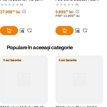
Obiectiv Foto Mirrorless
Mirrorless
(0)
(0)
Montura MFT
37
.
999
lei
9
.
999
lei
99
99
PRP:
13
.
899
lei
99
Populare în aceeași categorie
5 ani Garantie
5 ani Garantie