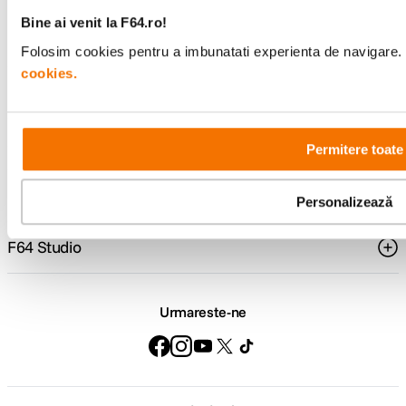
specializata
499lei
Bine ai venit la F64.ro!
Folosim cookies pentru a imbunatati experienta de navigare. P
cookies.
Comenzi si livrare
Suport
Permitere toate
Service si garantii
Personalizează
F64 Studio
Urmareste-ne