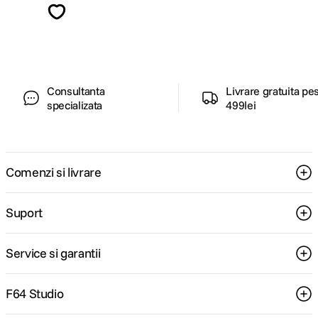
ghiduri foto-video si oferte pregatite special
pentru tine.
Consultanta
Livrare gratuita pe
specializata
499lei
Comenzi si livrare
Suport
Service si garantii
F64 Studio