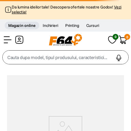
Da lumina ideilor tale! Descopera ofertele noastre Godox!
Vezi
selectia!
Magazin online
Inchirieri
Printing
Cursuri
0
0
Cont
Cauta dupa model, tipul produsului, caracteristici...
Top Cautari
canon g7x
1
.
trepied
2
.
trepied telefon
3
.
peak design
4
.