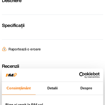
Descriere
Specificații
Raportează o eroare
Recenzii
Întrebări și răspunsuri
Consimțământ
Detalii
Despre
Nu găsești răspunsul pe care îl cauți?
Pune o întrebare
Bine ai venit la F64.ro!