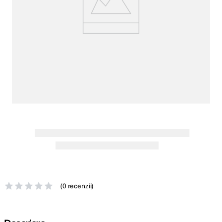
canon sx740 hs
5
.
lavaliera
6
.
card memorie
7
.
ulanzi
8
.
insta 360
9
.
godox
10
.
(
0 recenzii
)