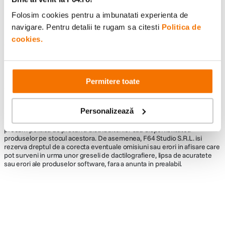
Folosim cookies pentru a imbunatati experienta de
navigare. Pentru detalii te rugam sa citesti
Politica de
cookies.
Informatii conformitate produs
Descrierea bunurilor sau a serviciilor disponibile pe
www.f64.ro
(prin
imagini, video etc.) nu reprezinta o obligatie contractuala din partea F64,
Permitere toate
acestea fiind utilizate exclusiv cu titlu de prezentare. Implicit F64 Studio
S.R.L. nu isi asuma raspunderea pentru eventualele erori de pret sau
stoc. Aceste erori nu obliga F64 Studio S.R.L. la nicio actiune. Preturile si
Personalizează
disponibilitatea produselor comercializate de catre F64 Studio SRL pot
suferi modificari ulterioare, acest lucru fiind influentat de factori externi
precum politica de preturi a distribuitorilor sau disponibilitatea
produselor pe stocul acestora. De asemenea, F64 Studio S.R.L. isi
rezerva dreptul de a corecta eventuale omisiuni sau erori in afisare care
pot surveni in urma unor greseli de dactilografiere, lipsa de acuratete
sau erori ale produselor software, fara a anunta in prealabil.
Alatura-te comunitatii creatorilor
Descopera inspiratie, recomandari utile,