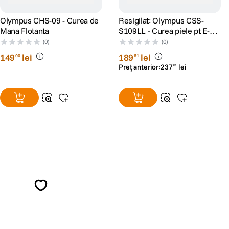
Olympus CHS-09 - Curea de
Resigilat: Olympus CSS-
Mana Flotanta
S109LL - Curea piele pt E-P1
- Alba - RS45108126
(0)
(0)
149
lei
189
lei
00
61
Preț anterior:
237
lei
01
Alatura-te comunitatii creatorilor
Descopera inspiratie, recomandari utile,
ghiduri foto-video si oferte pregatite special
pentru tine.