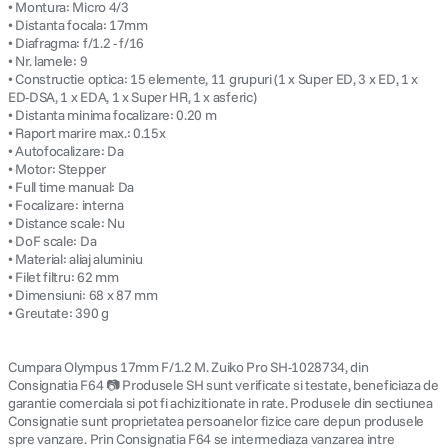
• Montura: Micro 4/3
• Distanta focala: 17mm
• Diafragma: f/1.2 - f/16
• Nr. lamele: 9
• Constructie optica: 15 elemente, 11 grupuri (1 x Super ED, 3 x ED, 1 x
ED-DSA, 1 x EDA, 1 x Super HR, 1 x asferic)
• Distanta minima focalizare: 0.20 m
• Raport marire max.: 0.15x
• Autofocalizare: Da
• Motor: Stepper
• Full time manual: Da
• Focalizare: interna
• Distance scale: Nu
• DoF scale: Da
• Material: aliaj aluminiu
• Filet filtru: 62 mm
• Dimensiuni: 68 x 87 mm
• Greutate: 390 g
Cumpara Olympus 17mm F/1.2 M. Zuiko Pro SH-1028734, din
Consignatia F64 📷 Produsele SH sunt verificate si testate, beneficiaza de
garantie comerciala si pot fi achizitionate in rate. Produsele din sectiunea
Consignatie sunt proprietatea persoanelor fizice care depun produsele
spre vanzare. Prin Consignatia F64 se intermediaza vanzarea intre