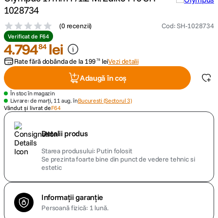
1028734
canon sx740 hs
5
.
(
0 recenzii
)
Cod
:
SH-1028734
Verificat de F64
lavaliera
4
.
794
lei
6
.
84
Rate fără dobânda de la
199
lei
Vezi detalii
78
sony fx
7
.
Adaugă în coș
card memorie
8
.
În stoc în magazin
Livrare: de marți, 11 aug. în
Bucuresti (Sectorul 3)
Vândut și livrat de
F64
dji mic mini
9
.
Detalii produs
dji osmo
10
.
Starea produsului
Putin folosit
Se prezinta foarte bine din punct de vedere tehnic si
estetic
Informații garanție
Persoană fizică: 1 lună.