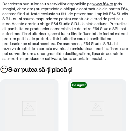
Descrierea bunurilor sau a serviciilor disponibile pe
www.f64.ro
(prin
imagini, video etc.) nu reprezinta o obligatie contractuala din partea F64,
acestea fiind utilizate exclusiv cu titlu de prezentare. Implicit F64 Studio
S.R.L. nu isi asuma raspunderea pentru eventualele erori de pret sau
stoc. Aceste erori nu obliga F64 Studio S.R.L. la nicio actiune. Preturile si
disponibilitatea produselor comercializate de catre F64 Studio SRL pot
suferi modificari ulterioare, acest lucru fiind influentat de factori externi
precum politica de preturi a distribuitorilor sau disponibilitatea
produselor pe stocul acestora. De asemenea, F64 Studio S.R.L. isi
rezerva dreptul de a corecta eventuale omisiuni sau erori in afisare care
pot surveni in urma unor greseli de dactilografiere, lipsa de acuratete
sau erori ale produselor software, fara a anunta in prealabil.
S-ar putea să-ți placă și
Resigilat