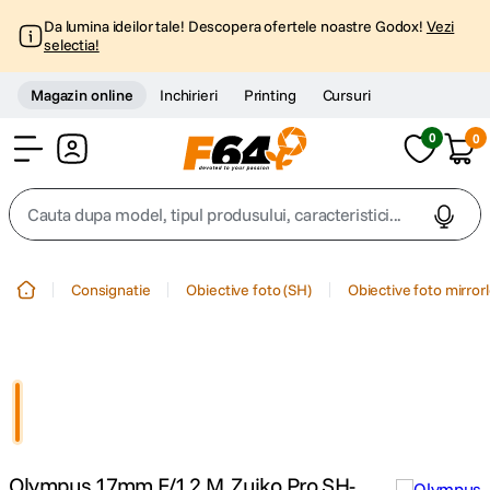
Da lumina ideilor tale! Descopera ofertele noastre Godox!
Vezi
selectia!
Magazin online
Inchirieri
Printing
Cursuri
0
0
Cont
Cauta dupa model, tipul produsului, caracteristici...
Top Cautari
Consignatie
Obiective foto (SH)
Obiective foto mirror
canon g7x
1
.
trepied
2
.
trepied telefon
3
.
Olympus 17mm F/1.2 M. Zuiko Pro SH-
peak design
4
.