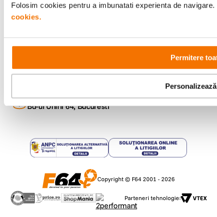
Folosim cookies pentru a imbunatati experienta de navigare. P
cookies.
Metode de plata
Permitere toa
Comenzi si suport
+40 21 270 0050
Program de lucru
Personalizează
09:00 - 21:00
Showroom
Bd-ul Unirii 64, Bucuresti
Copyright © F64 2001 - 2026
Parteneri tehnologie: