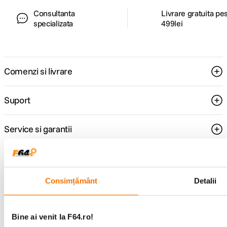
Consultanta
Livrare gratuita pe
specializata
499lei
Comenzi si livrare
Suport
Service si garantii
F64 Studio
Consimțământ
Detalii
Urmareste-ne
Bine ai venit la F64.ro!