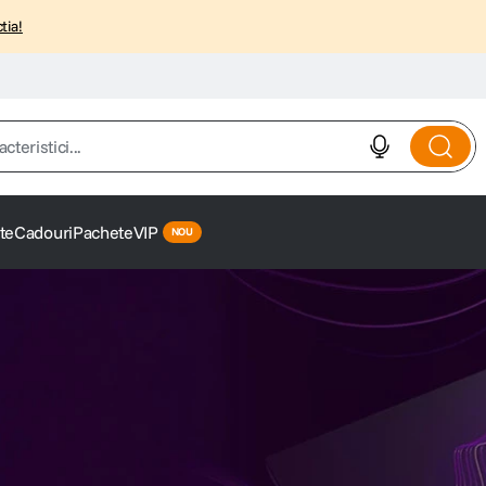
tia!
istici...
te
Cadouri
Pachete
VIP