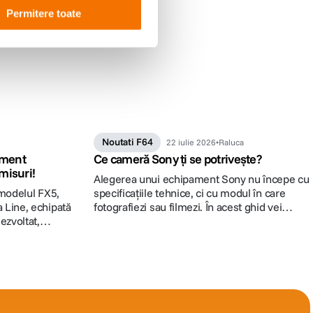
Permitere toate
Noutati F64
22 iulie 2026
Raluca
ument
Ce cameră Sony ți se potrivește?
misuri!
Alegerea unui echipament Sony nu începe cu
 modelul FX5,
specificațiile tehnice, ci cu modul în care
Line, echipată
fotografiezi sau filmezi. În acest ghid vei
ezvoltat,
descoperi ce cameră și ce obiective Sony se
istrare RAW
potrivesc cel mai bine stilului tău, fie că îți
erare
cumperi primul mirrorless, faci trecerea la un
64.ro
sistem full-frame sau cauți o soluție dedicată
producției video.