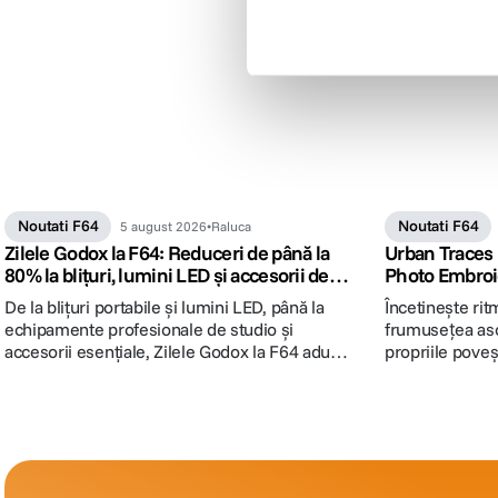
Noutati F64
Noutati F64
5 august 2026
Raluca
Zilele Godox la F64: Reduceri de până la
Urban Traces 
80% la blițuri, lumini LED și accesorii de
Photo Embro
studio
De la blițuri portabile și lumini LED, până la
Încetineşte rit
echipamente profesionale de studio și
frumuseţea asc
accesorii esențiale, Zilele Godox la F64 aduc
propriile pove
reduceri de până la 80%. Descoperă
şi atelier de f
produsele vedetă ale campaniei și alege
F64, Focus Nor
lumina potrivită pentru următorul tău proiect.