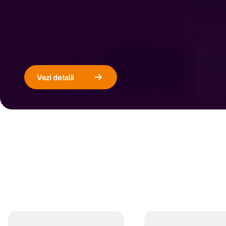
canon sx740 hs
6
.
card memorie
7
.
sony fx
8
.
Vezi detalii
dji mic mini
9
.
dji osmo pocket 4
10
.