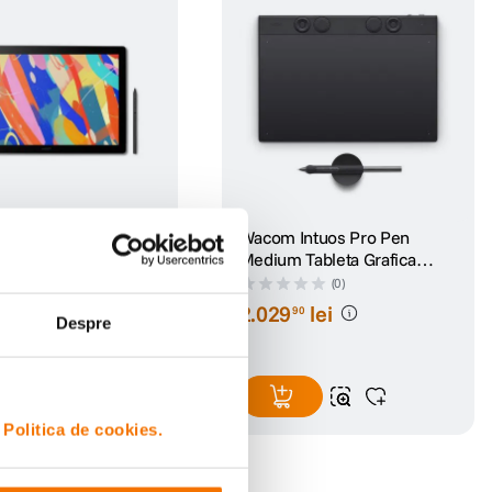
Cintiq 16 2025
Wacom Intuos Pro Pen
 Grafica
Medium Tableta Grafica
Negru
(0)
(0)
lei
2
.
029
lei
90
90
Despre
i
Politica de cookies.