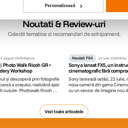
Personalizează
Noutati & Review-uri
Colectii tematice si recomandari de echipament.
Noutati F64
5 august 2026
Raluca
22 iulie 2026
Kiko
| Photo Walk Ricoh GR •
Sony a lansat FX5, un instr
idery Workshop
cinematografic fără compro
mul şi descoperă prin fotografie
Sony lansează astăzi, 22 iulie,
unsă a oraşului, realizând apoi
noua cameră din gama Cinema 
şti cusute- Photowalk Ricoh GR
cu un senzor de imagine nou d
otografie cusută, o colaborare
înregistrare Open Gate, înreg
dic şi Ototo.
internă și funcționalități de op
îmbunătățite. Detalii pe www.F
Vezi toate articolele