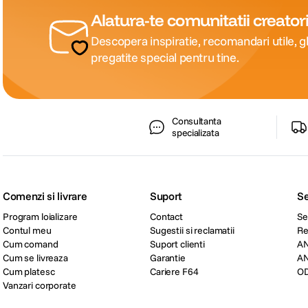
Alatura-te comunitatii creatori
Descopera inspiratie, recomandari utile, gh
pregatite special pentru tine.
Consultanta
specializata
Comenzi si livrare
Suport
Se
Program loializare
Contact
Se
Contul meu
Sugestii si reclamatii
Re
Cum comand
Suport clienti
A
Cum se livreaza
Garantie
A
Cum platesc
Cariere F64
O
Vanzari corporate