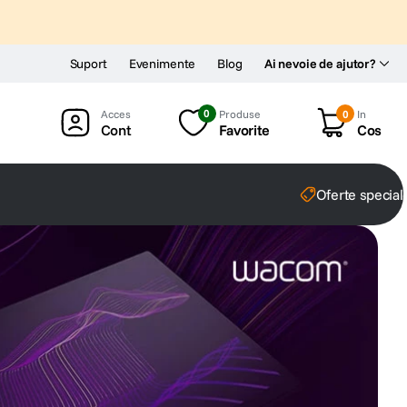
Suport
Evenimente
Blog
Ai nevoie de ajutor?
0
Produse
0
In
Cont
Favorite
Cos
Oferte special