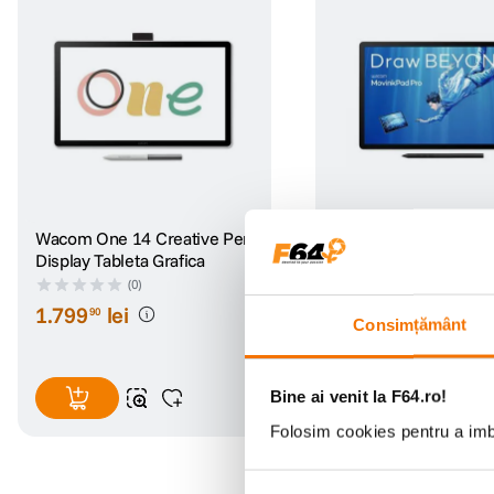
Wacom One 14 Creative Pen
Wacom Movink Pad P
Display Tableta Grafica
Tableta Grafica cu An
Display OLED de 14 
(0)
(0)
1
.
799
lei
4
.
699
lei
90
90
Consimțământ
Bine ai venit la F64.ro!
Folosim cookies pentru a imbu