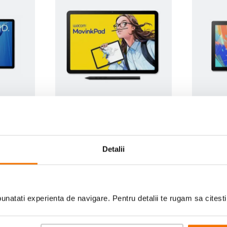
ro 14
Wacom Movink Pad11
Wacom 
droid si
Tableta grafica cu Android
Tableta
inch
Pen 11.5 Inch
(1)
2
.
499
lei
4
.
599
90
Detalii
natati experienta de navigare. Pentru detalii te rugam sa citest
Ai vizualizat toate produsele