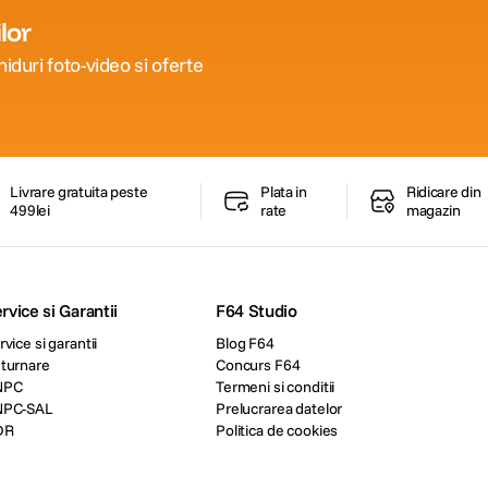
lor
iduri foto-video si oferte
Livrare gratuita peste
Plata in
Ridicare din
499lei
rate
magazin
rvice si Garantii
F64 Studio
rvice si garantii
Blog F64
turnare
Concurs F64
NPC
Termeni si conditii
NPC-SAL
Prelucrarea datelor
DR
Politica de cookies