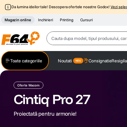
Da lumina ideilor tale! Descopera ofertele noastre Godox!
Vezi selec
Magazin online
Inchirieri
Printing
Cursuri
Cauta dupa model, tipul produsului, caracter
Top Cautari
Toate categoriile
Noutati
Consignatie
Resigila
canon g7x
1
.
trepied
2
.
Oferte Wacom
Cintiq Pro 27
trepied telefon
3
.
peak design
4
.
Proiectată pentru armonie!
lavaliera
5
.