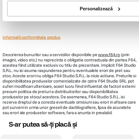
Personalizează
Afișează mai multe
Informatii conformitate produs
Descrierea bunurilor sau a serviciilor disponibile pe
www.f64.ro
(prin
imagini, video etc.) nu reprezinta o obligatie contractuala din partea F64,
acestea fiind utilizate exclusiv cu titlu de prezentare. Implicit F64 Studio
S.R.L. nu isi asuma raspunderea pentru eventualele erori de pret sau
stoc. Aceste erori nu obliga F64 Studio S.R.L. la nicio actiune. Preturile si
disponibilitatea produselor comercializate de catre F64 Studio SRL pot
suferi modificari ulterioare, acest lucru fiind influentat de factori externi
precum politica de preturi a distribuitorilor sau disponibilitatea
produselor pe stocul acestora. De asemenea, F64 Studio S.R.L. isi
rezerva dreptul de a corecta eventuale omisiuni sau erori in afisare care
pot surveni in urma unor greseli de dactilografiere, lipsa de acuratete
sau erori ale produselor software, fara a anunta in prealabil.
S-ar putea să-ți placă și