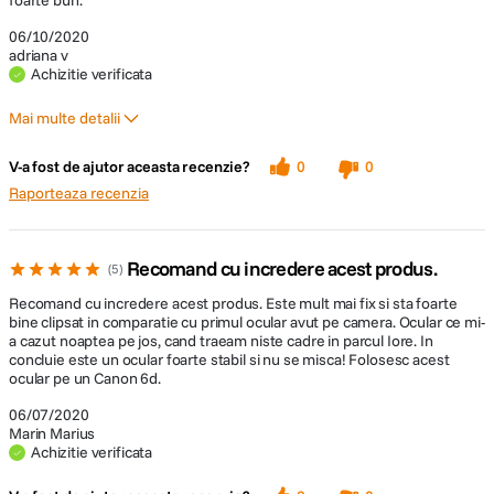
foarte bun.
06/10/2020
adriana v
Achizitie verificata
Mai multe detalii
Pro
V-a fost de ajutor aceasta recenzie?
0
0
F bun
Raporteaza recenzia
Recomand cu incredere acest produs.
5
Recomand cu incredere acest produs. Este mult mai fix si sta foarte
bine clipsat in comparatie cu primul ocular avut pe camera. Ocular ce mi-
a cazut noaptea pe jos, cand traeam niste cadre in parcul Iore. In
concluie este un ocular foarte stabil si nu se misca! Folosesc acest
ocular pe un Canon 6d.
06/07/2020
Marin Marius
Achizitie verificata