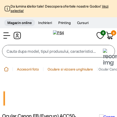
Da lumina ideilor tale! Descopera ofertele noastre Godox!
Vezi
selectia!
Magazin online
Inchirieri
Printing
Cursuri
0
0
Cont
Cauta dupa model, tipul produsului, caracteristici...
Top Cautari
Accesorii foto
Oculare si vizoare unghiulare
Ocular Can
canon g7x
1
.
trepied
2
.
trepied telefon
3
.
Ocular Canon EB (Eyecup) ACC50-
peak design
4
.