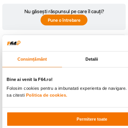
Nu găsești răspunsul pe care îl cauți?
Pune o întrebare
Întrebare:
Buna ziua , Este compatibil cu Canon 2000d
?
Consimțământ
Detalii
Răspuns:
Ocularul nu este compatibil cu aparatul
Canon EOS 2000D, va putem recomanda
Bine ai venit la F64.ro!
0
https://www.f64.ro/canon-eyecup-ef-rama-
voturi
Folosim cookies pentru a imbunatati experienta de navigare. 
si-garnitura-ocular/p .
sa citesti
Politica de cookies.
De către
F64
Adaugă un răspuns
Permitere toate