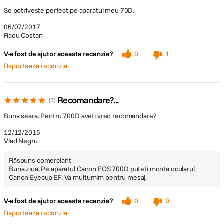
Se potriveste perfect pe aparatul meu 70D.
06/07/2017
Radu Costan
V-a fost de ajutor aceasta recenzie?
0
1
Raporteaza recenzia
Recomandare?...
5
Buna seara. Pentru 700D aveti vreo recomandare?
12/12/2015
Vlad Negru
Răspuns comerciant
Buna ziua, Pe aparatul Canon EOS 700D puteti monta ocularul
Canon Eyecup EF. Va multumim pentru mesaj.
V-a fost de ajutor aceasta recenzie?
0
0
Raporteaza recenzia