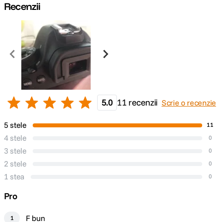
Recenzii
5.0
11 recenzii
Scrie o recenzie
5 stele
11
4 stele
0
3 stele
0
2 stele
0
1 stea
0
Pro
F bun
1