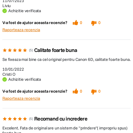
11/07/2023
Liviu
Achizitie verificata
V-a fost de ajutor aceasta recenzie?
0
0
Raporteaza recenzia
Calitate foarte buna
5
Se fixeaza mai bine ca cel original pentru Canon 6D, calitate foarte buna.
10/01/2022
Cristi O
Achizitie verificata
V-a fost de ajutor aceasta recenzie?
0
0
Raporteaza recenzia
Recomand cu incredere
5
Excelent. Fata de original are un sistem de "prindere"( impropriu spus)