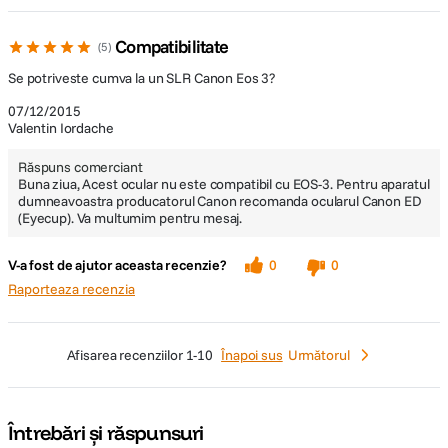
Compatibilitate
5
Se potriveste cumva la un SLR Canon Eos 3?
07/12/2015
Valentin Iordache
Răspuns comerciant
Buna ziua, Acest ocular nu este compatibil cu EOS-3. Pentru aparatul
dumneavoastra producatorul Canon recomanda ocularul Canon ED
(Eyecup). Va multumim pentru mesaj.
V-a fost de ajutor aceasta recenzie?
0
0
Raporteaza recenzia
afisarea recenziilor
1-10
Înapoi sus
Următorul
Întrebări și răspunsuri