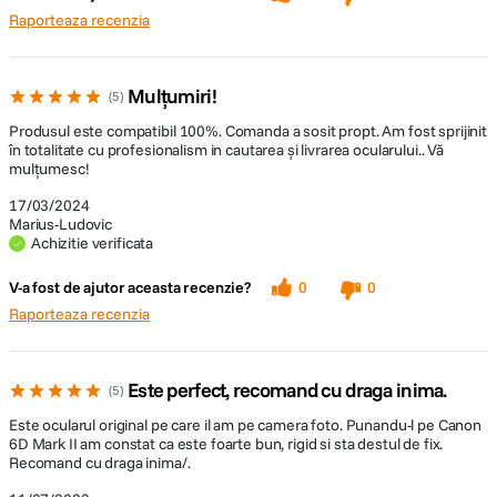
Raporteaza recenzia
Mulțumiri!
5
Produsul este compatibil 100%. Comanda a sosit propt. Am fost sprijinit
în totalitate cu profesionalism in cautarea și livrarea ocularului.. Vă
mulțumesc!
17/03/2024
Marius-Ludovic
Achizitie verificata
V-a fost de ajutor aceasta recenzie?
0
0
Raporteaza recenzia
Este perfect, recomand cu draga inima.
5
Este ocularul original pe care il am pe camera foto. Punandu-l pe Canon
6D Mark II am constat ca este foarte bun, rigid si sta destul de fix.
Recomand cu draga inima/.