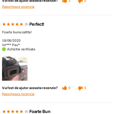
V-a fost de ajutor aceasta recenzie?
3
0
Raporteaza recenzia
Perfect!
5
Foarte buna calitte!
18/06/2020
Ist*** Pau*
Achizitie verificata
V-a fost de ajutor aceasta recenzie?
0
0
Raporteaza recenzia
Foarte Bun
5