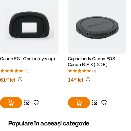
Canon EG - Ocular (eyecup)
Capac body Canon EOS
Canon R-F-3 ( GDE )
(2)
(1)
61
lei
14
lei
00
99
Populare în aceeași categorie