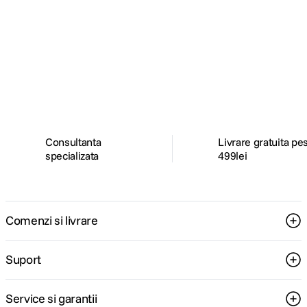
Alatura-te comunitatii creatorilor
Descopera inspiratie, recomandari utile,
ghiduri foto-video si oferte pregatite special
pentru tine.
Consultanta
Livrare gratuita pe
specializata
499lei
Comenzi si livrare
Suport
Service si garantii