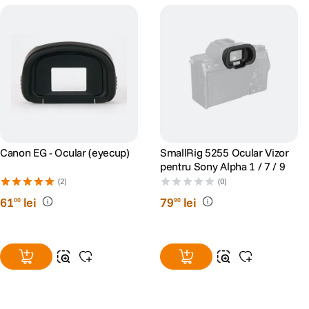
Canon EG - Ocular (eyecup)
SmallRig 5255 Ocular Vizor
pentru Sony Alpha 1 / 7 / 9
(2)
(0)
61
lei
79
lei
00
90