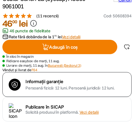
9061001
canon sx740 hs
5
.
(
11 recenzii
)
Cod
:
50608394
46
lei
00
lavaliera
6
.
46 puncte de fidelitate
Rate fără dobânda de la
1
lei
Vezi detalii
91
card memorie
7
.
Adaugă în coș
ulanzi
8
.
În stoc în magazin
Ridicare easybox: de marți, 11 aug.
Livrare: de marți, 11 aug. în
Bucuresti (Sectorul 3)
insta 360
Vândut și livrat de
F64
9
.
Informații garanție
godox
10
.
Persoană fizică: 12 luni.
Persoană juridică: 12 luni.
Publicare în SICAP
Solicită produsul în platformă.
Vezi detalii