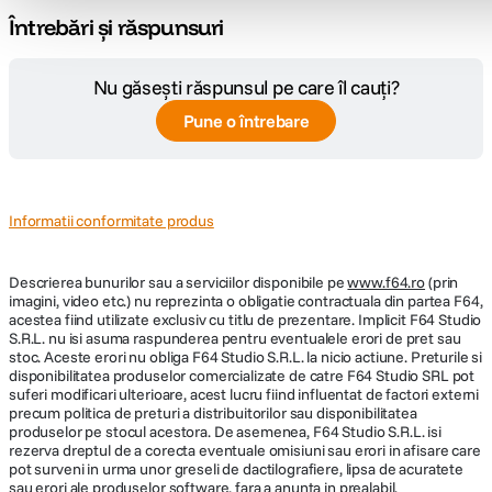
Întrebări și răspunsuri
Nu găsești răspunsul pe care îl cauți?
Pune o întrebare
Noul software "TAMRON Lens Utility", a fost dezvoltat special de Tamron
pentru a configura propriile obiective compatibile. TAMRON Lens Utility
poate fi operat cu ajutorul computerului prin conectarea obiectivului de la
portul de conectare al acestuia prin intermediul cablului de conectare
TAMRON optional. Utilizatorii pot personaliza functiile si actualiza
Informatii conformitate produs
firmware-ul prin intermediul obiectivului. Cu ajutorul configuratiei
personale, obiectivul poate fi adaptat in mod optim la situatia de
fotografiere respectiva, de exemplu fotografie sau video.
Descrierea bunurilor sau a serviciilor disponibile pe
www.f64.ro
(prin
imagini, video etc.) nu reprezinta o obligatie contractuala din partea F64,
Tamron Lens Utility - Aplicatie pentru smartphone
acestea fiind utilizate exclusiv cu titlu de prezentare. Implicit F64 Studio
(Android)
S.R.L. nu isi asuma raspunderea pentru eventualele erori de pret sau
stoc. Aceste erori nu obliga F64 Studio S.R.L. la nicio actiune. Preturile si
disponibilitatea produselor comercializate de catre F64 Studio SRL pot
suferi modificari ulterioare, acest lucru fiind influentat de factori externi
precum politica de preturi a distribuitorilor sau disponibilitatea
produselor pe stocul acestora. De asemenea, F64 Studio S.R.L. isi
rezerva dreptul de a corecta eventuale omisiuni sau erori in afisare care
pot surveni in urma unor greseli de dactilografiere, lipsa de acuratete
sau erori ale produselor software, fara a anunta in prealabil.