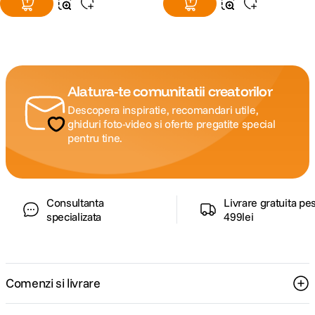
Alatura-te comunitatii creatorilor
Descopera inspiratie, recomandari utile,
ghiduri foto-video si oferte pregatite special
pentru tine.
Consultanta
Livrare gratuita pe
specializata
499lei
Comenzi si livrare