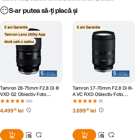
S-ar putea să-ți placă și
5 ani Garantie
5 ani Garantie
Tamron Lens Utility App
dock usb-c cadou
Aflati mai multe detalii si descarcati Tamron Lens Utility pentru PC sau
pentru Smartphone de
aici
Tamron 28-75mm F2.8 Di III
Tamron 17-70mm F2.8 Di III-
VXD G2 Obiectiv Foto
A VC RXD Obiectiv Foto
Mirrorless Sony E
Mirrorless Montura Sony E
(24)
(9)
4
.
499
lei
3
.
699
lei
99
99