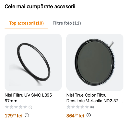
Cele mai cumpărate accesorii
canon sx740 hs
5
.
Top accesorii
(
10
)
Filtre foto
(
11
)
lavaliera
6
.
sony fx
7
.
card memorie
8
.
dji mic mini
9
.
dji osmo
10
.
Nisi Filtru UV SMC L395
Nisi True Color Filtru
67mm
Densitate Variabila ND2-32
67mm
(0)
(0)
179
lei
864
lei
99
99