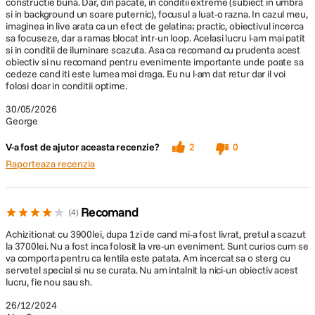
constructie buna. Dar, din pacate, in conditii extreme (subiect in umbra
Acest lucru permite fotografilor sa realizeze fotografii care subliniaza
si in background un soare puternic), focusul a luat-o razna. In cazul meu,
efectele de perspectiva unice ale fotografiei cu unghi larg atunci cand
imaginea in live arata ca un efect de gelatina; practic, obiectivul incerca
realizeaza prim-planuri. Raportul maxim de marire este de 1:2,7. Apropiati-
sa focuseze, dar a ramas blocat intr-un loop. Acelasi lucru l-am mai patit
va mai mult de orice subiect si bucurati-va de lumea fotografiei macro de
si in conditii de iluminare scazuta. Asa ca recomand cu prudenta acest
mari dimensiuni. In plus, la capatul teleobiectiv, MOD este de 0,38 m (15
obiectiv si nu recomand pentru evenimente importante unde poate sa
cedeze cand iti este lumea mai draga. Eu nu l-am dat retur dar il voi
in). Raportul de marire la utilizarea distantei focale mai mari de 75 mm
folosi doar in conditii optime.
este de 1:4,1, permitand fotografierea de aproape cu o distanta de lucru
mai mare.
30/05/2026
George
V-a fost de ajutor aceasta recenzie?
2
0
Design compact si usor
Raporteaza recenzia
Obiectivul 28-75 mm F2.8 G2 pentru montura Nikon Z are o lungime de
119,8 mm si o greutate de 550 g, fiind usor de transportat si potrivit
pentru fotografierea in mana pentru perioade lungi de timp.
Recomand
4
Constructia rezistenta la umezeala
Achizitionat cu 3900lei, dupa 1zi de cand mi-a fost livrat, pretul a scazut
la 3700lei. Nu a fost inca folosit la vre-un eveniment. Sunt curios cum se
Pentru o protectie sporita atunci cand fotografiati in aer liber, garniturile
va comporta pentru ca lentila este patata. Am incercat sa o sterg cu
rezistente la apa de pe tot corpul obiectivului ajuta la protejarea
servetel special si nu se curata. Nu am intalnit la nici-un obiectiv acest
echipamentului dvs. De asemenea, portul de conectare USB Type-C este
lucru, fie nou sau sh.
rezistent la apa.
26/12/2024
Acoperire BBAR-G2