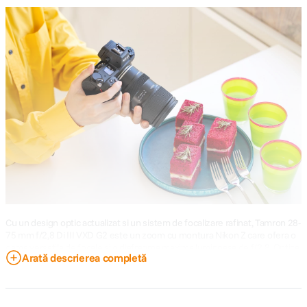
Cu un design optic actualizat si un sistem de focalizare rafinat, Tamron 28-
75 mm f/2,8 Di III VXD G2 este un zoom cu montura Nikon Z care ofera o
gama versatila de focale si o diafragma maxima luminoasa de f/2,8. Optica
Arată descrierea completă
reinnoita ofera o rezolutie mai mare si o claritate imbunatatita fata de
generatia anterioara, iar sistemul de focalizare a fost inlocuit cu un
mecanism VXD (Voice-coil eXtreme-torque Drive) care obtine o
performanta mai rapida si mai precisa pentru a se potrivi atat pentru