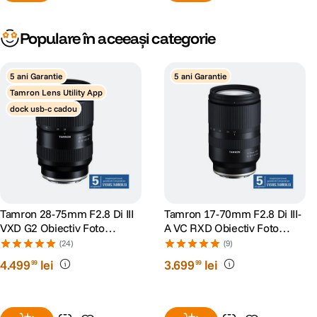
Populare în aceeași categorie
5 ani Garantie
5 ani Garantie
Tamron Lens Utility App
dock usb-c cadou
Tamron 28-75mm F2.8 Di III
Tamron 17-70mm F2.8 Di III-
VXD G2 Obiectiv Foto
A VC RXD Obiectiv Foto
Mirrorless Sony E
Mirrorless Montura Sony E
(24)
(9)
4
.
499
lei
3
.
699
lei
99
99