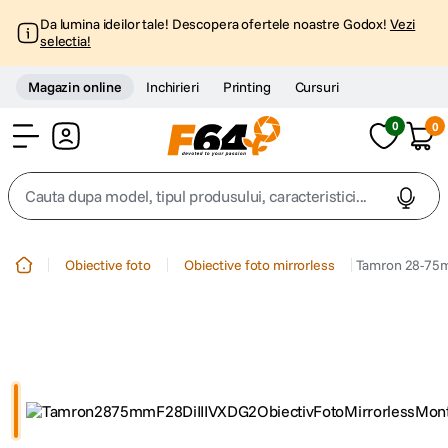
Da lumina ideilor tale! Descopera ofertele noastre Godox!
Vezi
selectia!
Magazin online
Inchirieri
Printing
Cursuri
0
0
Cont
Cauta dupa model, tipul produsului, caracteristici...
Top Cautari
Obiective foto
Obiective foto mirrorless
Tamron 28-75mm
canon g7x
1
.
trepied
2
.
trepied telefon
3
.
peak design
4
.