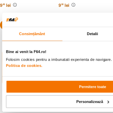
9
lei
9
lei
90
90
Consimțământ
Detalii
Bine ai venit la F64.ro!
Alatura-te comunitatii creatorilor
Folosim cookies pentru a imbunatati experienta de navigare. P
Descopera inspiratie, recomandari utile,
Politica de cookies.
ghiduri foto-video si oferte pregatite special
pentru tine.
Permitere toate
Consultanta
Livrare gratuita pe
specializata
499lei
Personalizează