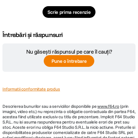
Scrie prima recenzie
Întrebări și răspunsuri
Nu găsești răspunsul pe care îl cauți?
Pune o întrebare
Informatii conformitate produs
Descrierea bunurilor sau a serviciilor disponibile pe
www.f64.ro
(prin
imagini, video etc.) nu reprezinta o obligatie contractuala din partea F64,
acestea fiind utilizate exclusiv cu titlu de prezentare. Implicit F64 Studio
S.R.L. nu isi asuma raspunderea pentru eventualele erori de pret sau
stoc. Aceste erori nu obliga F64 Studio S.R.L. la nicio actiune. Preturile si
disponibilitatea produselor comercializate de catre F64 Studio SRL pot
suferi modificari ulterioare, acest lucru fiind influentat de factori externi