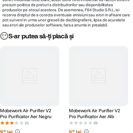
precum politica de preturi a distribuitorilor sau disponibilitatea
produselor pe stocul acestora. De asemenea, F64 Studio S.R.L. isi
rezerva dreptul de a corecta eventuale omisiuni sau erori in afisare care
pot surveni in urma unor greseli de dactilografiere, lipsa de acuratete
sau erori ale produselor software, fara a anunta in prealabil.
S-ar putea să-ți placă și
Mobework Air Purifier V2
Mobework Air Purifier V2
Pro Purificator Aer Negru
Pro Purificator Aer Alb
(1)
(0)
9
lei
9
lei
90
90