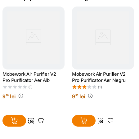
canon sx740 hs
5
.
lavaliera
6
.
sony fx
7
.
card memorie
8
.
dji mic mini
Mobework Air Purifier V2
9
.
Mobework Air Purifier V2
Pro Purificator Aer Alb
Pro Purificator Aer Negru
dji osmo
(0)
(1)
10
.
9
lei
9
lei
90
90