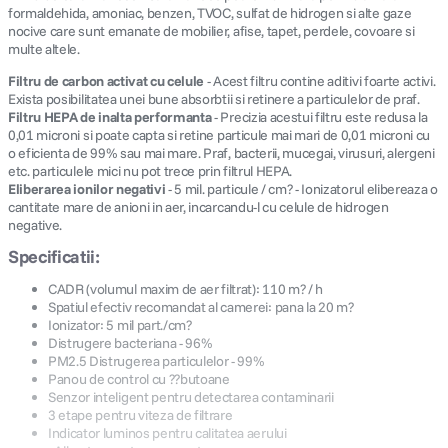
formaldehida, amoniac, benzen, TVOC, sulfat de hidrogen si alte gaze
nocive care sunt emanate de mobilier, afise, tapet, perdele, covoare si
multe altele.
Filtru de carbon activat cu celule
- Acest filtru contine aditivi foarte activi.
Exista posibilitatea unei bune absorbtii si retinere a particulelor de praf.
Filtru HEPA de inalta performanta
- Precizia acestui filtru este redusa la
0,01 microni si poate capta si retine particule mai mari de 0,01 microni cu
o eficienta de 99% sau mai mare. Praf, bacterii, mucegai, virusuri, alergeni
etc. particulele mici nu pot trece prin filtrul HEPA.
Eliberarea ionilor negativi
- 5 mil. particule / cm? - Ionizatorul elibereaza o
cantitate mare de anioni in aer, incarcandu-l cu celule de hidrogen
negative.
Specificatii:
CADR (volumul maxim de aer filtrat): 110 m? / h
Spatiul efectiv recomandat al camerei: pana la 20 m?
Ionizator: 5 mil part./cm?
Distrugere bacteriana - 96%
PM2.5 Distrugerea particulelor - 99%
Panou de control cu ??butoane
Senzor inteligent pentru detectarea contaminarii
3 etape pentru viteza de filtrare
Indicator luminos pentru calitatea aerului