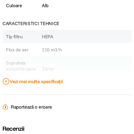
Culoare
Alb
CARACTERISTICI TEHNICE
Tip filtru
HEPA
Flux de aer
110 m3/h
Suprafata
acoperita pana
20mp
la
Vezi mai multe specificații
DETALII PRODUCATOR
Cod producator
Oberon 110
Raportează o eroare
Recenzii