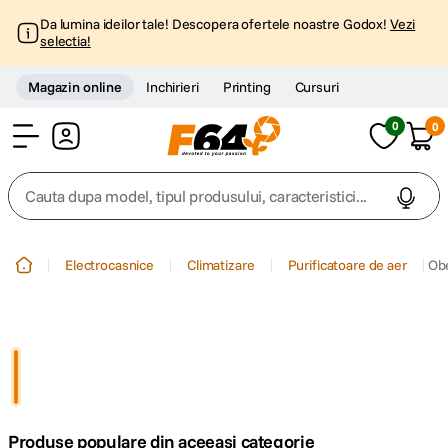
Da lumina ideilor tale! Descopera ofertele noastre Godox!
Vezi
selectia!
Magazin online
Inchirieri
Printing
Cursuri
0
0
Cont
Cauta dupa model, tipul produsului, caracteristici...
Top Cautari
Electrocasnice
Climatizare
Purificatoare de aer
Obe
canon g7x
1
.
trepied
2
.
trepied telefon
3
.
Produse populare din aceeasi categorie
peak design
4
.