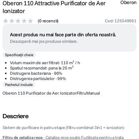
Oberon 110 Attractive Purificator de Aer
Oberon
Ionizator
(
0 recenzii
)
Cod
:
125049961
Acest produs nu mai face parte din oferta noastră.
Descoperă mai jos produse similare.
Specificații cheie
Volum maxim de aer filtrat: 110 m³ / h
Spatiul recomandat: pana la 20 m²
Distrugere bacteriana - 96%
Distrugerea particulelor - 99%
Pachetul include
Oberon 110 Purificator de Aer IonizatorFiltruManual
Descriere
Sistem de purificare in patru etape (filtru combinat 3in1 + ionizator):
Filtru de cataliza rece
- Cataliza rece poate fi utilizata pentru a trata