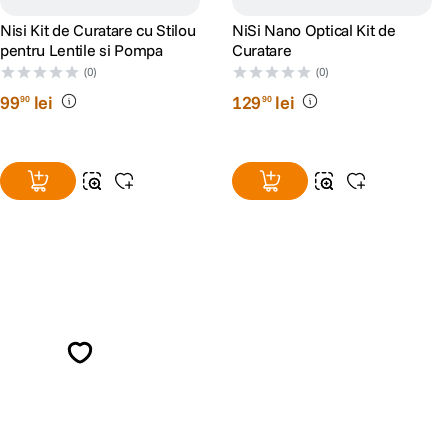
Nisi Kit de Curatare cu Stilou
NiSi Nano Optical Kit de
pentru Lentile si Pompa
Curatare
(0)
(0)
99
lei
129
lei
90
90
Alatura-te comunitatii creatorilor
Descopera inspiratie, recomandari utile,
ghiduri foto-video si oferte pregatite special
pentru tine.