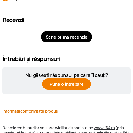
Recenzii
Scrie prima recenzie
Întrebări și răspunsuri
Nu găsești răspunsul pe care îl cauți?
Pune o întrebare
Informatii conformitate produs
Descrierea bunurilor sau a serviciilor disponibile pe
www.f64.ro
(prin
imagini, video etc.) nu reprezinta o obligatie contractuala din partea F64,