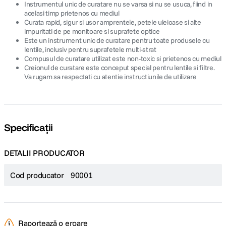
Instrumentul unic de curatare nu se varsa si nu se usuca, fiind in
acelasi timp prietenos cu mediul
Curata rapid, sigur si usor amprentele, petele uleioase si alte
impuritati de pe monitoare si suprafete optice
Este un instrument unic de curatare pentru toate produsele cu
lentile, inclusiv pentru suprafetele multi-strat
Compusul de curatare utilizat este non-toxic si prietenos cu mediul
Creionul de curatare este conceput special pentru lentile si filtre.
Va rugam sa respectati cu atentie instructiunile de utilizare
Specificații
DETALII PRODUCATOR
Cod producator
90001
Raportează o eroare