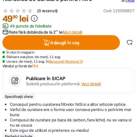
(
0 recenzii
)
Cod
:
125095827
canon sx740 hs
5
.
49
lei
90
49 puncte de fidelitate
lavaliera
6
.
Rate fără dobânda de la
2
lei
Vezi detalii
07
sony fx
Adaugă în coș
7
.
În stoc în magazin
card memorie
Ridicare easybox: de marți, 11 aug.
8
.
Livrare: de marți, 11 aug. în
Bucuresti (Sectorul 3)
Vândut și livrat de
F64
dji mic mini
9
.
Publicare în SICAP
Solicită produsul în platformă.
Vezi detalii
dji osmo
10
.
Specificații cheie
Conceput pentru curatarea filtrelor NiSi si a altor articole optice
Varful de curatare are o forma usor concava pentru o potrivire mai
buna
Compusul de curatare pe baza de carbon, fara lichid, nu se varsa si
nu se usuca
Este sigur de utilizat si prietenos cu mediul
Pachetul include