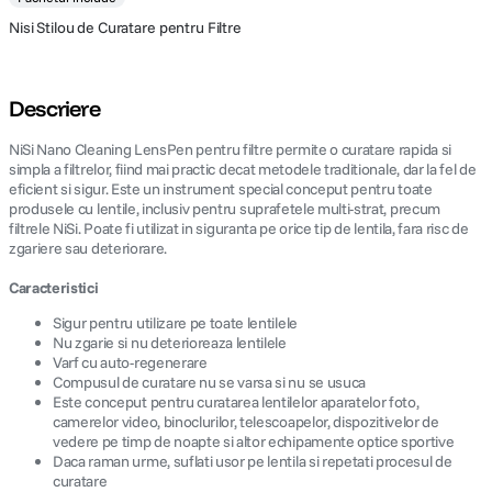
Nisi Stilou de Curatare pentru Filtre
Descriere
NiSi Nano Cleaning LensPen pentru filtre permite o curatare rapida si
simpla a filtrelor, fiind mai practic decat metodele traditionale, dar la fel de
eficient si sigur. Este un instrument special conceput pentru toate
produsele cu lentile, inclusiv pentru suprafetele multi-strat, precum
filtrele NiSi. Poate fi utilizat in siguranta pe orice tip de lentila, fara risc de
zgariere sau deteriorare.
Caracteristici
Sigur pentru utilizare pe toate lentilele
Nu zgarie si nu deterioreaza lentilele
Varf cu auto-regenerare
Compusul de curatare nu se varsa si nu se usuca
Este conceput pentru curatarea lentilelor aparatelor foto,
camerelor video, binoclurilor, telescoapelor, dispozitivelor de
vedere pe timp de noapte si altor echipamente optice sportive
Daca raman urme, suflati usor pe lentila si repetati procesul de
curatare