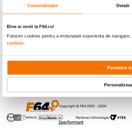
Consimțământ
Detalii
Metode de plata
Bine ai venit la F64.ro!
Comenzi si suport
Folosim cookies pentru a imbunatati experienta de navigare. P
+40 21 270 0050
cookies.
Program de lucru
09:00 - 21:00
Showroom
Bd-ul Unirii 64, Bucuresti
Permitere t
Personalizea
Copyright © F64 2001 - 2026
Parteneri tehnologie: