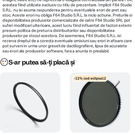
acestea fiind utilizate exclusiv cu titlu de prezentare. Implicit F64 Studio
S.R.L. nu isi asuma raspunderea pentru eventualele erori de pret sau
stoc. Aceste erori nu obliga F64 Studio S.R.L. la nicio actiune. Preturile si
disponibilitatea produselor comercializate de catre F64 Studio SRL pot
suferi modificari ulterioare, acest lucru fiind influentat de factori externi
precum politica de preturi a distribuitorilor sau disponibilitatea
produselor pe stocul acestora. De asemenea, F64 Studio S.R.L. isi
rezerva dreptul de a corecta eventuale omisiuni sau erori in afisare care
pot surveni in urma unor greseli de dactilografiere, lipsa de acuratete
sau erori ale produselor software, fara a anunta in prealabil.
S-ar putea să-ți placă și
-12% cod eclipsa12