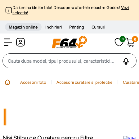
Da lumina ideilor tale! Descopera ofertele noastre Godox!
Vezi
selectia!
Magazin online
Inchirieri
Printing
Cursuri
0
0
Cont
Cauta dupa model, tipul produsului, caracteristici...
Top Cautari
Accesorii foto
Accesorii curatare si protectie
Curatare
canon g7x
1
.
trepied
2
.
trepied telefon
3
.
Nisi Stilou de Curatare pentru Filtre
peak design
4
.