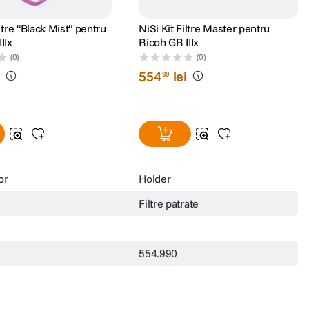
iltre "Black Mist" pentru
NiSi Kit Filtre Master pentru
IIx
Ricoh GR IIIx
(0)
(0)
i
554
lei
99
or
Holder
Filtre patrate
554.990