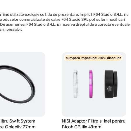
fiind utilizate exclusiv cu titlu de prezentare. Implicit F64 Studio S.R.L. nu
a produselor comercializate de catre F64 Studio SRL pot suferi modificari
ra. De asemenea, F64 Studio S.R.L. isi rezerva dreptul de a corecta eventuale
 in prealabil.
cumpara impreuna: -10% discount
Filtru Swift System
NiSi Adaptor Filtre si Inel pentru
pe Obiectiv 77mm
Ricoh GR IIIx 49mm