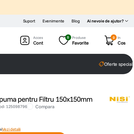
Suport
Evenimente
Blog
Ai nevoie de ajutor?
0
Produse
0
In
Cont
Favorite
Cos
Oferte special
 Spuma pentru Filtru 150x150mm
Compara
od
:
125098796
ei
Vezi detalii