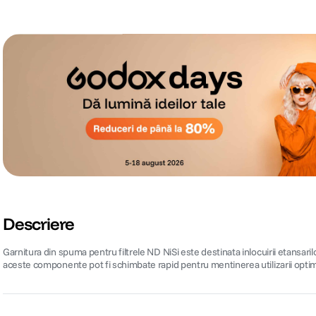
Descriere
Garnitura din spuma pentru filtrele ND NiSi este destinata inlocuirii etansarilor
aceste componente pot fi schimbate rapid pentru mentinerea utilizarii optime 