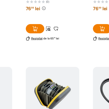
(0)
76
lei
76
lei
99
99
Resigilat
de la
65
lei
Resigila
44