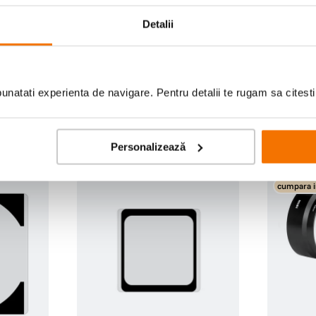
Detalii
Scrie prima recenzie
natati experienta de navigare. Pentru detalii te rugam sa citest
Personalizează
cumpara i