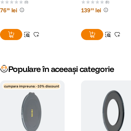
(0)
(0)
76
lei
139
lei
99
99
Populare în aceeași categorie
cumpara impreuna: -10% discount