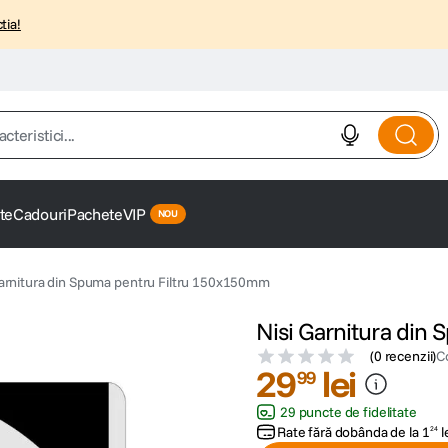
tia!
istici...
te
Cadouri
Pachete
VIP
Garnitura din Spuma pentru Filtru 150x150mm
Nisi Garnitura din
(
0 recenzii
)
C
29
lei
99
29 puncte de fidelitate
Rate fără dobânda de la
1
l
24