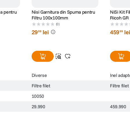
ma pentru
Nisi Garnitura din Spuma pentru
NiSi Kit F
Filtru 100x100mm
Ricoh GR I
(0)
29
lei
459
le
99
99
Diverse
Inel adapt
Filtre filet
Filtre filet
10050
29.990
459.990