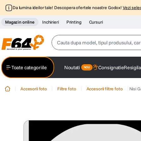
Da lumina ideilor tale! Descopera ofertele noastre Godox!
Vezi selec
Magazin online
Inchirieri
Printing
Cursuri
Cauta dupa model, tipul produsului, caracter
Top Cautari
Toate categoriile
Noutati
Consignatie
Resigila
canon g7x
1
.
Accesorii foto
Filtre foto
Accesorii filtre foto
Nisi 
trepied
2
.
trepied telefon
3
.
peak design
4
.
canon sx740 hs
5
.