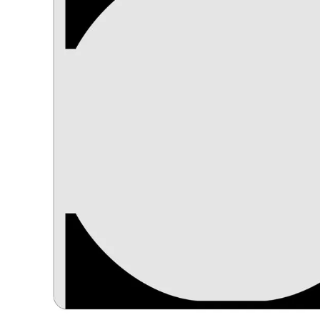
lavaliera
6
.
card memorie
7
.
dji mic mini
8
.
dji osmo
9
.
insta 360
10
.