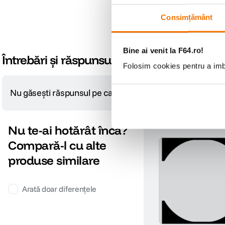
Consimțământ
Bine ai venit la F64.ro!
Întrebări și răspunsuri
Folosim cookies pentru a imbu
Nu găsești răspunsul pe care îl cauți?
Pune o întrebare
Nu te-ai hotărât încă?
Compară-l cu alte
produse similare
Arată doar diferențele