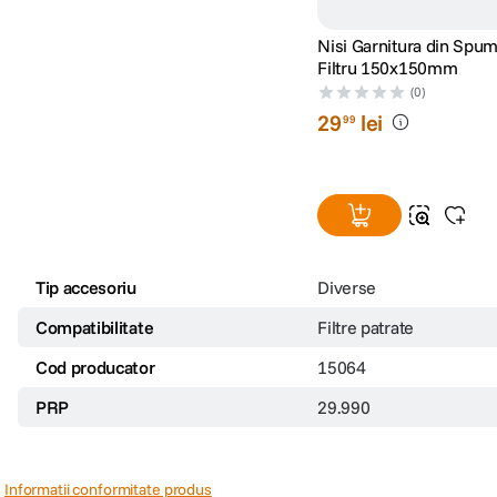
Nisi Garnitura din Spu
Filtru 150x150mm
(0)
29
lei
99
Tip accesoriu
Diverse
Compatibilitate
Filtre patrate
Cod producator
15064
PRP
29.990
Informatii conformitate produs