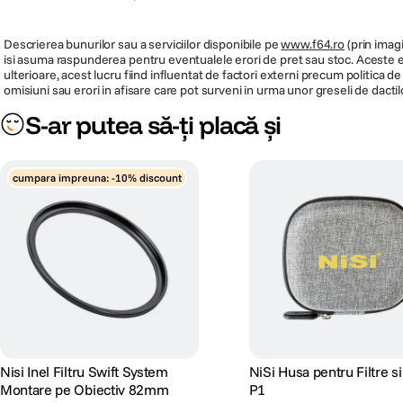
Descrierea bunurilor sau a serviciilor disponibile pe
www.f64.ro
(prin imagi
isi asuma raspunderea pentru eventualele erori de pret sau stoc. Aceste ero
ulterioare, acest lucru fiind influentat de factori externi precum politica 
omisiuni sau erori in afisare care pot surveni in urma unor greseli de dactil
S-ar putea să-ți placă și
cumpara impreuna: -10% discount
Nisi Inel Filtru Swift System
NiSi Husa pentru Filtre s
Montare pe Obiectiv 82mm
P1