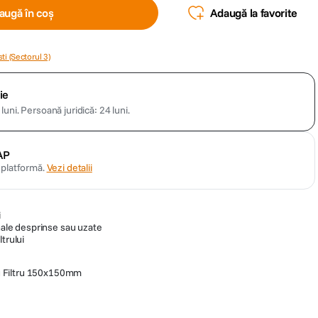
augă în coș
Adaugă la favorite
ti (Sectorul 3)
ie
luni.
Persoană juridică: 24 luni.
AP
n platformă.
Vezi detalii
i
inale desprinse sau uzate
trului
ru Filtru 150x150mm