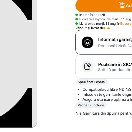
Ad
În stoc în depozit
Ridicare easybox: de marți, 11 aug.
Livrare: de marți, 11 aug. în
Bucures
Vândut și livrat de
F64
Informații garanț
Persoană fizică: 24 
Publicare în SIC
Solicită produsul î
Specificații cheie
Compatibila cu filtre ND NiS
Inlocuieste garniturile orig
Asigura etansare optima a fil
Pachetul include
Nisi Garnitura din Spuma pent