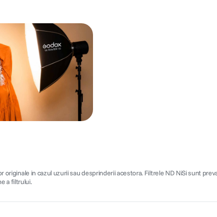
 originale in cazul uzurii sau desprinderii acestora. Filtrele ND NiSi sunt preva
a filtrului.