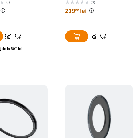
(0)
(0)
219
lei
99
t
de la
60
lei
05