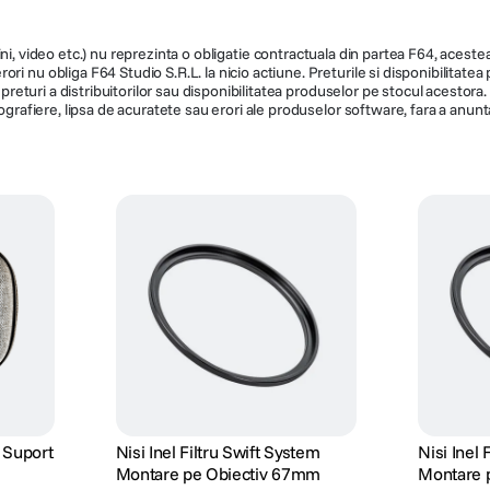
ni, video etc.) nu reprezinta o obligatie contractuala din partea F64, acestea 
ri nu obliga F64 Studio S.R.L. la nicio actiune. Preturile si disponibilitate
de preturi a distribuitorilor sau disponibilitatea produselor pe stocul acesto
ografiere, lipsa de acuratete sau erori ale produselor software, fara a anunta
i Suport
Nisi Inel Filtru Swift System
Nisi Inel 
Montare pe Obiectiv 67mm
Montare 