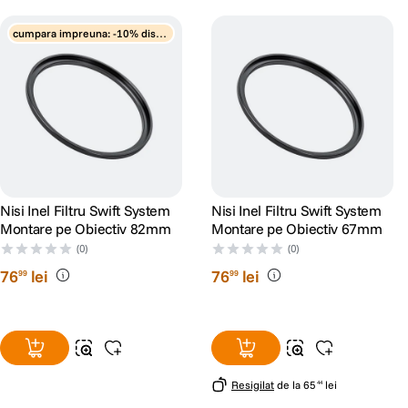
cumpara impreuna: -10% disco
unt
Nisi Inel Filtru Swift System
Nisi Inel Filtru Swift System
Montare pe Obiectiv 82mm
Montare pe Obiectiv 67mm
(0)
(0)
76
lei
76
lei
99
99
Resigilat
de la
65
lei
44