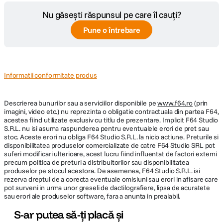
Nu găsești răspunsul pe care îl cauți?
Pune o întrebare
Informatii conformitate produs
Descrierea bunurilor sau a serviciilor disponibile pe
www.f64.ro
(prin
imagini, video etc.) nu reprezinta o obligatie contractuala din partea F64,
acestea fiind utilizate exclusiv cu titlu de prezentare. Implicit F64 Studio
S.R.L. nu isi asuma raspunderea pentru eventualele erori de pret sau
stoc. Aceste erori nu obliga F64 Studio S.R.L. la nicio actiune. Preturile si
disponibilitatea produselor comercializate de catre F64 Studio SRL pot
suferi modificari ulterioare, acest lucru fiind influentat de factori externi
precum politica de preturi a distribuitorilor sau disponibilitatea
produselor pe stocul acestora. De asemenea, F64 Studio S.R.L. isi
rezerva dreptul de a corecta eventuale omisiuni sau erori in afisare care
pot surveni in urma unor greseli de dactilografiere, lipsa de acuratete
sau erori ale produselor software, fara a anunta in prealabil.
S-ar putea să-ți placă și