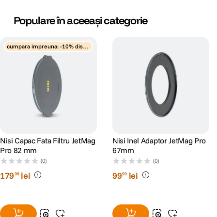
Populare în aceeași categorie
cumpara impreuna: -10% disco
unt
Nisi Capac Fata Filtru JetMag
Nisi Inel Adaptor JetMag Pro
Pro 82 mm
67mm
(0)
(0)
179
lei
99
lei
99
99