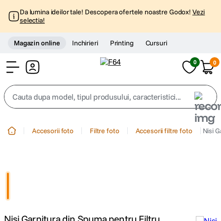
Da lumina ideilor tale! Descopera ofertele noastre Godox!
Vezi
selectia!
Magazin online
Inchirieri
Printing
Cursuri
0
0
Cont
Cauta dupa model, tipul produsului, caracteristici...
Top Cautari
Accesorii foto
Filtre foto
Accesorii filtre foto
Nisi 
canon g7x
1
.
trepied
2
.
trepied telefon
3
.
Nisi Garnitura din Spuma pentru Filtru
peak design
4
.