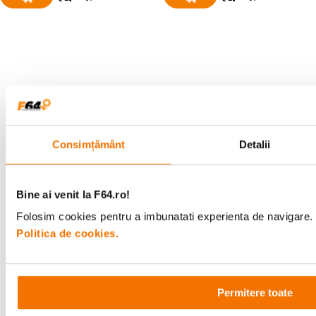
Alatura-te comunitatii creatorilor
Descopera inspiratie, recomandari utile,
ghiduri foto-video si oferte pregatite special
pentru tine.
Consimțământ
Detalii
Consultanta
Livrare gratuita pe
Bine ai venit la F64.ro!
specializata
499lei
Folosim cookies pentru a imbunatati experienta de navigare. P
Politica de cookies.
Comenzi si livrare
Permitere toate
Suport