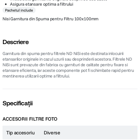
Asigura etansare optima a filtrului
Pachetul include
Nisi Garnitura din Spuma pentru Filtru 100x100mm
Descriere
Garnitura din spuma pentru filtrele ND NiSi este destinata inlocuirii
etansarilor originale in cazul uzurii sau desprinderii acestora. Filtrele ND
NiSi sunt prevazute din fabrica cu garnituri de calitate pentru fixare si
etansare eficienta, iar aceste componente pot fi schimbate rapid pentru
mentinerea utilizarii optime a filtrului.
Specificații
ACCESORII FILTRE FOTO
Tip accesoriu
Diverse