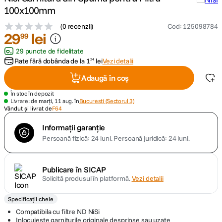
100x100mm
canon sx740 hs
5
.
(
0 recenzii
)
Cod
:
125098784
29
lei
99
lavaliera
6
.
29 puncte de fidelitate
Rate fără dobânda de la
1
lei
Vezi detalii
24
card memorie
7
.
Adaugă în coș
ulanzi
8
.
În stoc în depozit
Livrare: de marți, 11 aug. în
Bucuresti (Sectorul 3)
Vândut și livrat de
F64
insta 360
9
.
Informații garanție
Persoană fizică: 24 luni.
Persoană juridică: 24 luni.
godox
10
.
Publicare în SICAP
Solicită produsul în platformă.
Vezi detalii
Specificații cheie
Compatibila cu filtre ND NiSi
Inlocuieste garniturile originale desprinse sau uzate