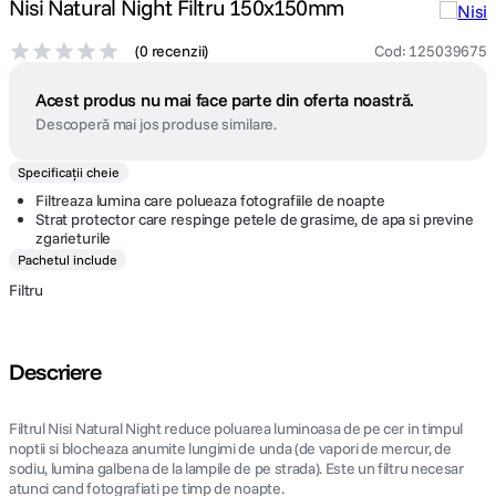
Nisi Natural Night Filtru 150x150mm
(
0 recenzii
)
Cod
:
125039675
Acest produs nu mai face parte din oferta noastră.
Descoperă mai jos produse similare.
Specificații cheie
Filtreaza lumina care polueaza fotografiile de noapte
Strat protector care respinge petele de grasime, de apa si previne
zgarieturile
Pachetul include
Filtru
Descriere
Filtrul Nisi Natural Night reduce poluarea luminoasa de pe cer in timpul
noptii si blocheaza anumite lungimi de unda (de vapori de mercur, de
sodiu, lumina galbena de la lampile de pe strada). Este un filtru necesar
atunci cand fotografiati pe timp de noapte.