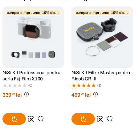
lavaliera
cumpara impreuna: -10% disco
cumpara impreuna: -10% disco
5
.
unt
unt
canon sx740 hs
6
.
card memorie
7
.
sony fx
8
.
dji mic mini
NiSi Kit Professional pentru
NiSi Kit Filtre Master pentru
9
.
seria FujiFilm X100
Ricoh GR III
(0)
(1)
dji osmo pocket 4
10
.
339
lei
499
lei
99
99