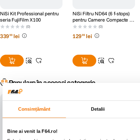
NiSi Kit Professional pentru
NiSi Filtru ND64 (6 f-stops)
seria FujiFilm X100
pentru Camere Compacte si
Telefon
(0)
(0)
339
lei
129
lei
99
99
Populare în aceeași categorie
cumpara impreuna: -10% disco
cumpara impreuna: -10% disco
unt
unt
Consimțământ
Detalii
Bine ai venit la F64.ro!