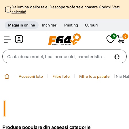
Da lumina ideilor tale! Descopera ofertele noastre Godox!
Vezi
selectia!
Magazin online
Inchirieri
Printing
Cursuri
0
0
Cont
Cauta dupa model, tipul produsului, caracteristici...
Top Cautari
Accesorii foto
Filtre foto
Filtre foto patrate
Nisi Na
canon g7x
1
.
trepied
2
.
trepied telefon
3
.
Produse populare din aceeasi categorie
peak design
4
.