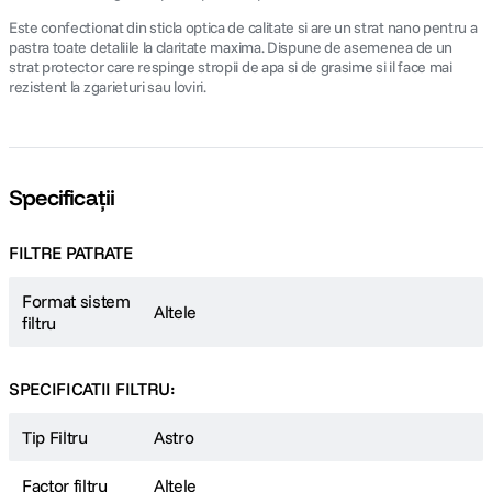
Este confectionat din sticla optica de calitate si are un strat nano pentru a
pastra toate detaliile la claritate maxima. Dispune de asemenea de un
strat protector care respinge stropii de apa si de grasime si il face mai
rezistent la zgarieturi sau loviri.
Specificații
FILTRE PATRATE
Format sistem
Altele
filtru
SPECIFICATII FILTRU:
Tip Filtru
Astro
Factor filtru
Altele