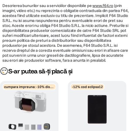
Descrierea bunurilor sau a serviciilor disponibile pe
www.f64.ro
(prin
imagini, video etc.) nu reprezinta o obligatie contractuala din partea F64,
acestea fiind utilizate exclusiv cu titlu de prezentare. Implicit F64 Studio
S.R.L. nu isi asuma raspunderea pentru eventualele erori de pret sau
stoc. Aceste erori nu obliga F64 Studio S.R.L. la nicio actiune. Preturile si
disponibilitatea produselor comercializate de catre F64 Studio SRL pot
suferi modificari ulterioare, acest lucru fiind influentat de factori externi
precum politica de preturi a distribuitorilor sau disponibilitatea
produselor pe stocul acestora. De asemenea, F64 Studio S.R.L. isi
rezerva dreptul de a corecta eventuale omisiuni sau erori in afisare care
pot surveni in urma unor greseli de dactilografiere, lipsa de acuratete
sau erori ale produselor software, fara a anunta in prealabil.
S-ar putea să-ți placă și
cumpara impreuna: -10% disco
-12% cod eclipsa12
unt