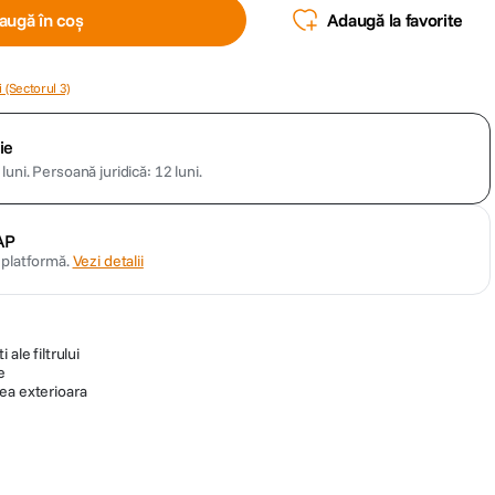
augă în coș
Adaugă la favorite
 (Sectorul 3)
ie
luni.
Persoană juridică: 12 luni.
AP
n platformă.
Vezi detalii
ale filtrului
e
ea exterioara