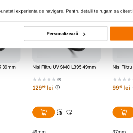
natati experienta de navigare. Pentru detalii te rugam sa citest
Personalizează
95 39mm
Nisi Filtru UV SMC L395 49mm
Nisi Filt
(0)
129
lei
99
lei
99
99
49mm
37mm