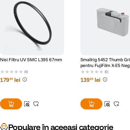
Nisi Filtru UV SMC L395 67mm
Smallrig 5452 Thumb Gr
pentru FujiFilm X-E5 Neg
(0)
(0)
179
lei
139
lei
99
90
Populare în aceeași categorie