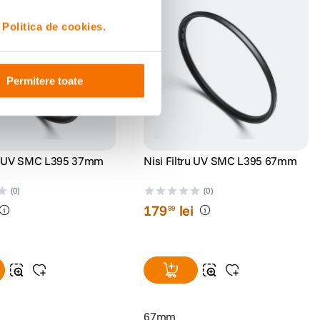
i
Politica de cookies.
Permitere toate
ru UV SMC L395 37mm
Nisi Filtru UV SMC L395 67mm
(0)
(0)
179
lei
99
67mm