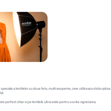
peciala a lentilelor cu doua fete, multi-acoperire, care utilizeaza sticla optica
NM.
te perfect chiar si pe lentilele ultra-wide pentru a evita vignetarea.