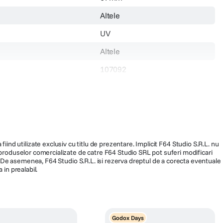
Altele
UV
Altele
107092
179.990
fiind utilizate exclusiv cu titlu de prezentare. Implicit F64 Studio S.R.L. nu
a produselor comercializate de catre F64 Studio SRL pot suferi modificari
ra. De asemenea, F64 Studio S.R.L. isi rezerva dreptul de a corecta eventuale
 in prealabil.
Godox Days