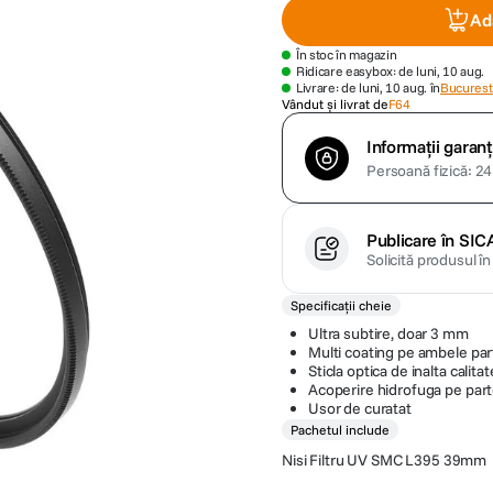
Ad
În stoc în magazin
Ridicare easybox: de luni, 10 aug.
Livrare: de luni, 10 aug. în
Bucuresti
Vândut și livrat de
F64
Informații garanț
Persoană fizică: 24 
Publicare în SIC
Solicită produsul î
Specificații cheie
Ultra subtire, doar 3 mm
Multi coating pe ambele parti 
Sticla optica de inalta calitat
Acoperire hidrofuga pe part
Usor de curatat
Pachetul include
Nisi Filtru UV SMC L395 39mm