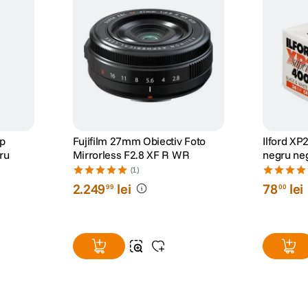
ip
Fujifilm 27mm Obiectiv Foto
Ilford XP
ru
Mirrorless F2.8 XF R WR
negru neg
135-36)
(1)
2
.
249
lei
78
lei
99
00