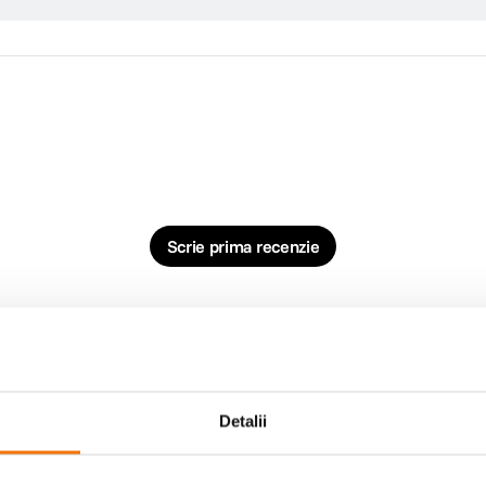
Scrie prima recenzie
Detalii
cumpara impreuna: -10% discount
cumpara i