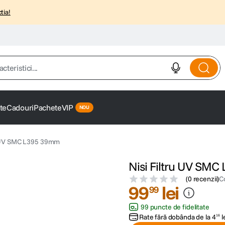
tia!
istici...
te
Cadouri
Pachete
VIP
u UV SMC L395 39mm
Nisi Filtru UV SM
(
0 recenzii
)
C
99
lei
99
99 puncte de fidelitate
Rate fără dobânda de la
4
l
16