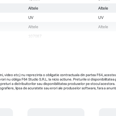
Altele
Altele
UV
UV
Altele
Altele
107087
129.990
99.990
ni, video etc.) nu reprezinta o obligatie contractuala din partea F64, acestea 
ri nu obliga F64 Studio S.R.L. la nicio actiune. Preturile si disponibilitate
de preturi a distribuitorilor sau disponibilitatea produselor pe stocul acesto
ografiere, lipsa de acuratete sau erori ale produselor software, fara a anunta