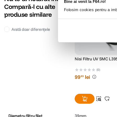
Bine ai venit la F64.ro!
Compară-l cu alte
Folosim cookies pentru a imbu
produse similare
Arată doar diferențele
Nisi Filtru UV SMC L3
(0)
99
lei
99
Diametru filtru filet
39mm