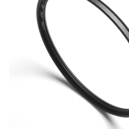
canon sx740 hs
6
.
card memorie
7
.
sony fx
8
.
dji mic mini
9
.
dji osmo pocket 4
10
.