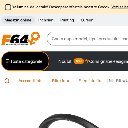
Da lumina ideilor tale! Descopera ofertele noastre Godox!
Vezi selec
Magazin online
Inchirieri
Printing
Cursuri
Cauta dupa model, tipul produsului, caracter
Top Cautari
Toate categoriile
Noutati
Consignatie
Resigila
canon g7x
1
.
Accesorii foto
Filtre foto
Filtre foto filet
Nisi Filtr
trepied
2
.
trepied telefon
3
.
peak design
4
.
lavaliera
5
.