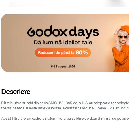
Descriere
Filtrele ultra-subtiri din seria SMC UV L395 de la NiSi au adoptat o tehnologie s
foarte neteda si evita reflexia inutila. Acest filtru reduce lumina UV sub 395
Acest filtru are un cadru din aluminiu ultra subtire de doar 3 mm si se potrives