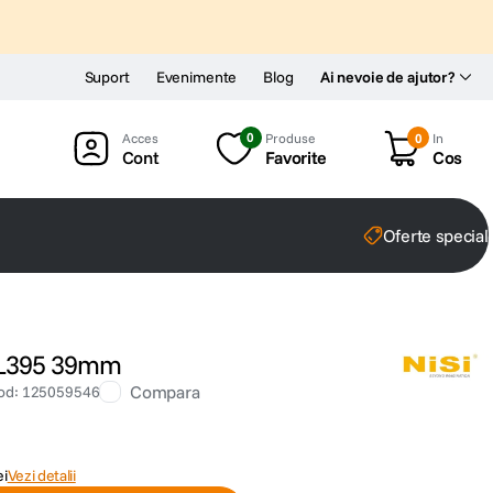
Suport
Evenimente
Blog
Ai nevoie de ajutor?
0
Produse
0
In
Cont
Favorite
Cos
Oferte special
C L395 39mm
Compara
od
:
125059546
ei
Vezi detalii