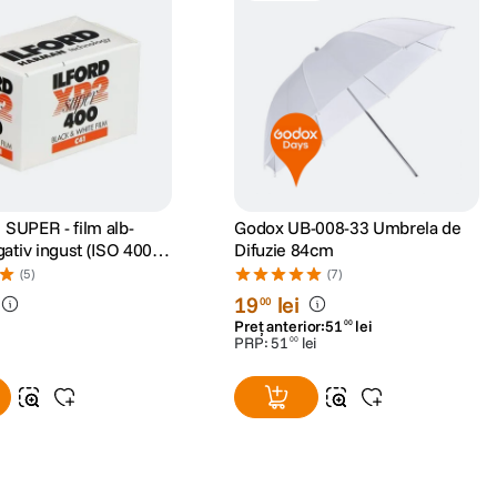
2 SUPER - film alb-
Godox UB-008-33 Umbrela de
ativ ingust (ISO 400,
Difuzie 84cm
(5)
(7)
19
lei
00
Preț anterior:
51
lei
00
PRP:
51
lei
00