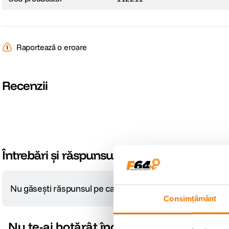
Raportează o eroare
Recenzii
Întrebări și răspunsuri
Nu găsești răspunsul pe care îl cauți?
Pune o întrebare
Consimțământ
Nu te-ai hotărât încă?