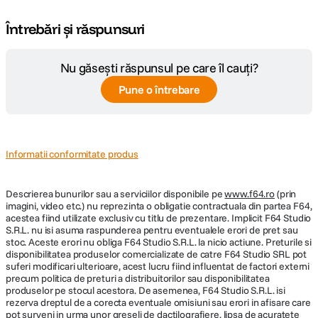
Întrebări și răspunsuri
Nu găsești răspunsul pe care îl cauți?
Pune o întrebare
Informatii conformitate produs
Descrierea bunurilor sau a serviciilor disponibile pe
www.f64.ro
(prin
imagini, video etc.) nu reprezinta o obligatie contractuala din partea F64,
acestea fiind utilizate exclusiv cu titlu de prezentare. Implicit F64 Studio
S.R.L. nu isi asuma raspunderea pentru eventualele erori de pret sau
stoc. Aceste erori nu obliga F64 Studio S.R.L. la nicio actiune. Preturile si
disponibilitatea produselor comercializate de catre F64 Studio SRL pot
suferi modificari ulterioare, acest lucru fiind influentat de factori externi
precum politica de preturi a distribuitorilor sau disponibilitatea
produselor pe stocul acestora. De asemenea, F64 Studio S.R.L. isi
rezerva dreptul de a corecta eventuale omisiuni sau erori in afisare care
pot surveni in urma unor greseli de dactilografiere, lipsa de acuratete