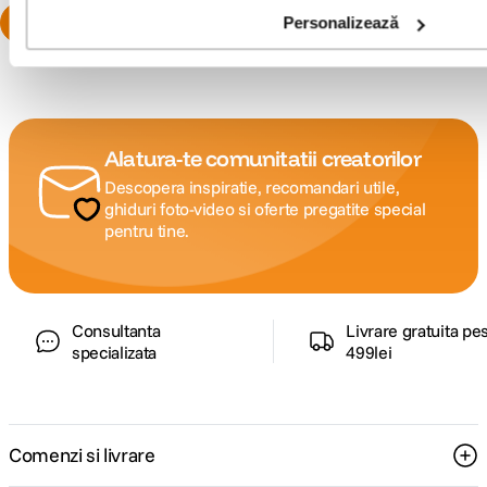
Personalizează
Alatura-te comunitatii creatorilor
Descopera inspiratie, recomandari utile,
ghiduri foto-video si oferte pregatite special
pentru tine.
Consultanta
Livrare gratuita pe
specializata
499lei
Comenzi si livrare