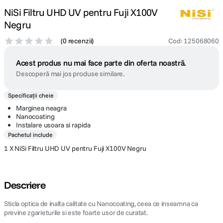
NiSi Filtru UHD UV pentru Fuji X100V
Negru
(
0 recenzii
)
Cod
:
125068060
Acest produs nu mai face parte din oferta noastră.
Descoperă mai jos produse similare.
Specificații cheie
Marginea neagra
Nanocoating
Instalare usoara si rapida
Pachetul include
1 X NiSi Filtru UHD UV pentru Fuji X100V Negru
Descriere
Sticla optica de inalta calitate cu Nanocoating, ceea ce inseamna ca
previne zgarieturile si este foarte usor de curatat.