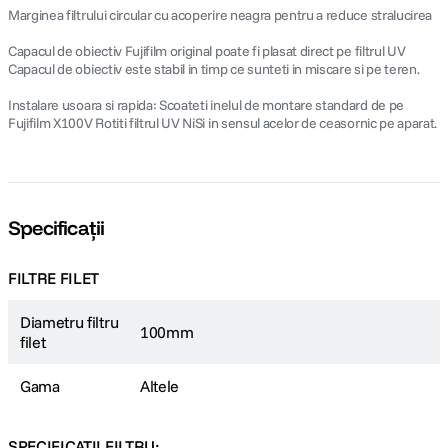
Marginea filtrului circular cu acoperire neagra pentru a reduce stralucirea
Capacul de obiectiv Fujifilm original poate fi plasat direct pe filtrul UV
Capacul de obiectiv este stabil in timp ce sunteti in miscare si pe teren.
Instalare usoara si rapida: Scoateti inelul de montare standard de pe
Fujifilm X100V Rotiti filtrul UV NiSi in sensul acelor de ceasornic pe aparat.
Specificații
FILTRE FILET
Diametru filtru
100mm
filet
Gama
Altele
SPECIFICATII FILTRU: