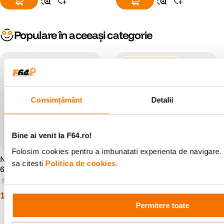
Populare în aceeași categorie
-12% cod eclipsa12
Consimțământ
Detalii
Bine ai venit la F64.ro!
Folosim cookies pentru a imbunatati experienta de navigare. 
Nisi Filtru UV SMC L395
Nisi True Color Filtru
sa citesti
Politica de cookies.
67mm
Densitate Variabila ND2-32
67mm
(0)
(0)
179
lei
864
lei
99
99
Permitere toate