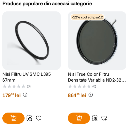
Produse populare din aceeasi categorie
canon sx740 hs
5
.
-12% cod eclipsa12
lavaliera
6
.
card memorie
7
.
dji mic mini
8
.
dji osmo
9
.
Nisi Filtru UV SMC L395
Nisi True Color Filtru
67mm
Densitate Variabila ND2-32
insta 360
10
.
67mm
(0)
(0)
179
lei
864
lei
99
99