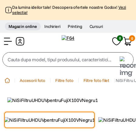
Da lumina ideilor tale! Descopera ofertele noastre Godox!
Vezi
selectia!
Magazin online
Inchirieri
Printing
Cursuri
0
0
Cont
Cauta dupa model, tipul produsului, caracteristici...
Top Cautari
Accesorii foto
Filtre foto
Filtre foto filet
NiSi Filtr
canon g7x
1
.
trepied
2
.
trepied telefon
3
.
peak design
4
.