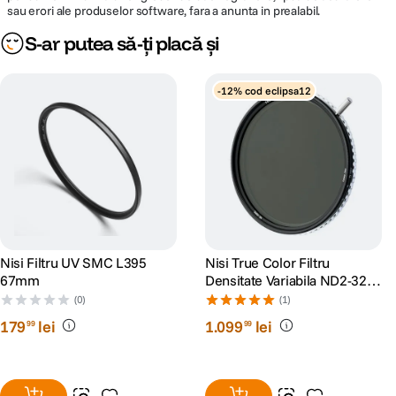
sau erori ale produselor software, fara a anunta in prealabil.
S-ar putea să-ți placă și
-12% cod eclipsa12
Nisi Filtru UV SMC L395
Nisi True Color Filtru
67mm
Densitate Variabila ND2-32
82mm
(0)
(1)
179
lei
1
.
099
lei
99
99