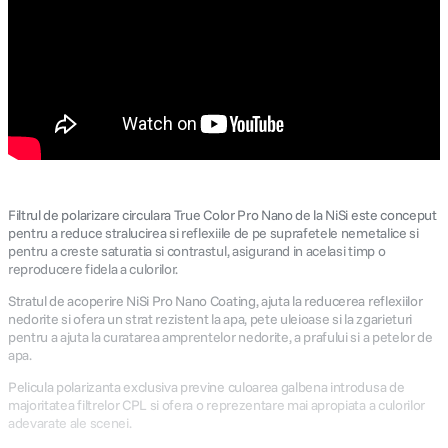
Filtrul de polarizare circulara True Color Pro Nano de la NiSi este conceput
pentru a reduce stralucirea si reflexiile de pe suprafetele nemetalice si
pentru a creste saturatia si contrastul, asigurand in acelasi timp o
reproducere fidela a culorilor.
Stratul de acoperire NiSi Pro Nano Coating, ajuta la reducerea reflexiilor
nedorite si ofera un strat rezistent la apa, pete uleioase si la zgarieturi
pentru a ajuta la curatarea amprentelor nedorite, a prafului si a petelor de
apa.
Pelicula polarizanta exclusiva previne culoarea galbena introdusa de
majoritatea filtrelor CPL si ofera o reprezentare mai apropiata a culorilor
adevarate ale scenei.