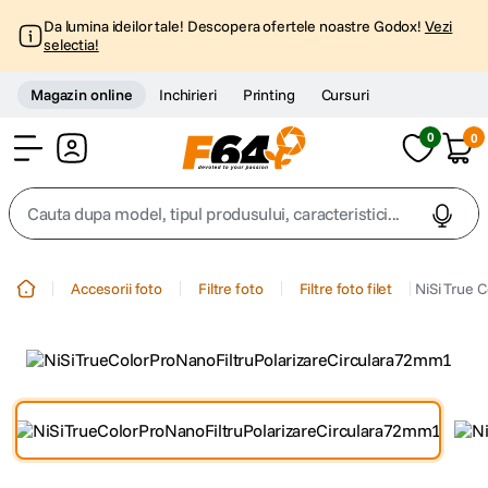
Da lumina ideilor tale! Descopera ofertele noastre Godox!
Vezi
selectia!
Magazin online
Inchirieri
Printing
Cursuri
0
0
Cont
Cauta dupa model, tipul produsului, caracteristici...
Top Cautari
Accesorii foto
Filtre foto
Filtre foto filet
NiSi True C
canon g7x
1
.
trepied
2
.
trepied telefon
3
.
peak design
4
.