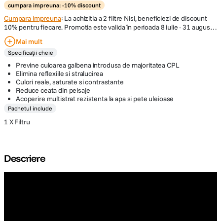
cumpara impreuna: -10% discount
Cumpara impreuna
: La achizitia a 2 filtre Nisi, beneficiezi de discount
10% pentru fiecare. Promotia este valida în perioada 8 iulie - 31 august
2026, în limita stocului disponibil. Reducerea se aplica exclusiv
Mai mult
produselor marcate cu "cumpara impreuna: -10% discount
".
Promotia
Specificații cheie
nu se cumuleaza cu alte oferte, discount-uri sau vouchere. Compania îsi
rezerva dreptul de a modifica sau anula promotia în orice moment, fara
Previne culoarea galbena introdusa de majoritatea CPL
o notificare prealabila.
Elimina reflexiile si stralucirea
Culori reale, saturate si contrastante
Reduce ceata din peisaje
Acoperire multistrat rezistenta la apa si pete uleioase
Pachetul include
1 X Filtru
Descriere