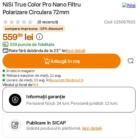
NiSi True Color Pro Nano Filtru
Polarizare Circulara 72mm
canon sx740 hs
5
.
(
0 recenzii
)
Cod
:
125067925
lavaliera
6
.
cumpara impreuna: -10% discount
559
lei
99
card memorie
7
.
559 puncte de fidelitate
Rate fără dobânda de la
23
lei
Vezi detalii
33
dji mic mini
8
.
Adaugă în coș
În stoc în magazin
dji osmo
9
.
Ridicare easybox: de marți, 11 aug.
Livrare: de marți, 11 aug. în
Bucuresti (Sectorul 3)
Vândut și livrat de
F64
insta 360
10
.
Informații garanție
Persoană fizică: 24 luni.
Persoană juridică: 12 luni.
Publicare în SICAP
Solicită produsul în platformă.
Vezi detalii