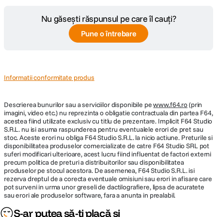
Nu găsești răspunsul pe care îl cauți?
Pune o întrebare
Informatii conformitate produs
Descrierea bunurilor sau a serviciilor disponibile pe
www.f64.ro
(prin
imagini, video etc.) nu reprezinta o obligatie contractuala din partea F64,
acestea fiind utilizate exclusiv cu titlu de prezentare. Implicit F64 Studio
S.R.L. nu isi asuma raspunderea pentru eventualele erori de pret sau
stoc. Aceste erori nu obliga F64 Studio S.R.L. la nicio actiune. Preturile si
disponibilitatea produselor comercializate de catre F64 Studio SRL pot
suferi modificari ulterioare, acest lucru fiind influentat de factori externi
precum politica de preturi a distribuitorilor sau disponibilitatea
produselor pe stocul acestora. De asemenea, F64 Studio S.R.L. isi
rezerva dreptul de a corecta eventuale omisiuni sau erori in afisare care
pot surveni in urma unor greseli de dactilografiere, lipsa de acuratete
sau erori ale produselor software, fara a anunta in prealabil.
S-ar putea să-ți placă și