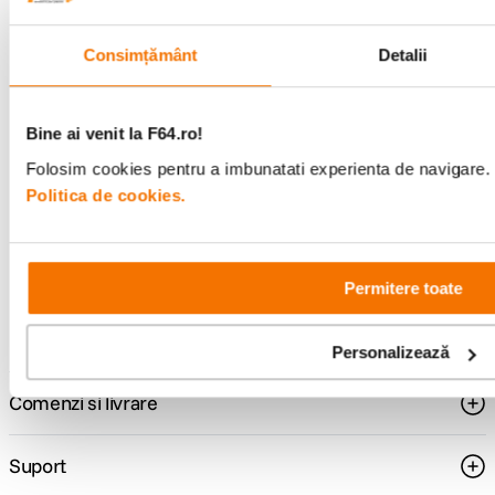
Consimțământ
Detalii
Alatura-te comunitatii creatorilor
Descopera inspiratie, recomandari utile,
Bine ai venit la F64.ro!
ghiduri foto-video si oferte pregatite special
Folosim cookies pentru a imbunatati experienta de navigare. P
pentru tine.
Politica de cookies.
Consultanta
Livrare gratuita pe
Permitere toate
specializata
499lei
Personalizează
Comenzi si livrare
Suport