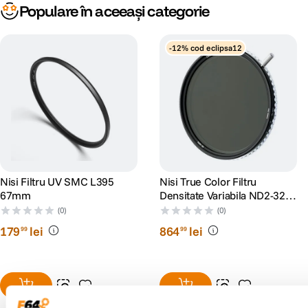
Populare în aceeași categorie
-12% cod eclipsa12
Nisi Filtru UV SMC L395
Nisi True Color Filtru
67mm
Densitate Variabila ND2-32
67mm
(0)
(0)
179
lei
864
lei
99
99