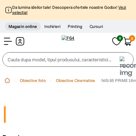
Da lumina ideilor tale! Descopera ofertele noastre Godox!
Vezi
selectia!
Magazin online
Inchirieri
Printing
Cursuri
0
0
Cont
Cauta dupa model, tipul produsului, caracteristici...
Top Cautari
Obiective foto
Obiective Cinematice
NiSi 65 PRIME 16m
canon g7x
1
.
trepied
2
.
trepied telefon
3
.
peak design
4
.