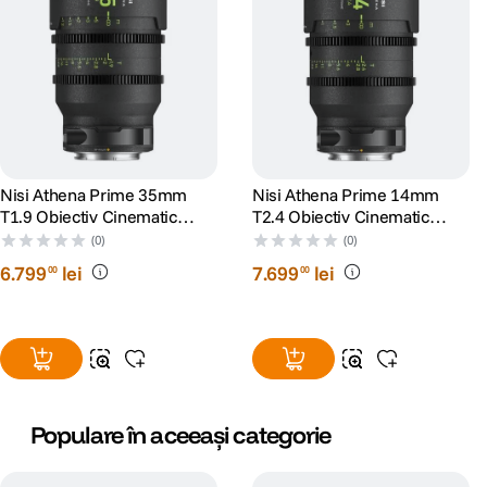
Nisi Athena Prime 35mm
Nisi Athena Prime 14mm
T1.9 Obiectiv Cinematic
T2.4 Obiectiv Cinematic
Mirrorless Montura PL
Mirrorless Montura Sony FE
(0)
(0)
6
.
799
lei
7
.
699
lei
00
00
Populare în aceeași categorie