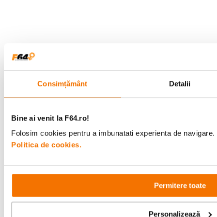
Alatura-te comunitatii creatorilor
Descopera inspiratie, recomandari utile,
ghiduri foto-video si oferte pregatite special
pentru tine.
Consimțământ
Detalii
Consultanta
Livrare gratuita pe
specializata
499lei
Bine ai venit la F64.ro!
Folosim cookies pentru a imbunatati experienta de navigare. P
Comenzi si livrare
Politica de cookies.
Suport
Permitere toate
Service si garantii
Personalizează