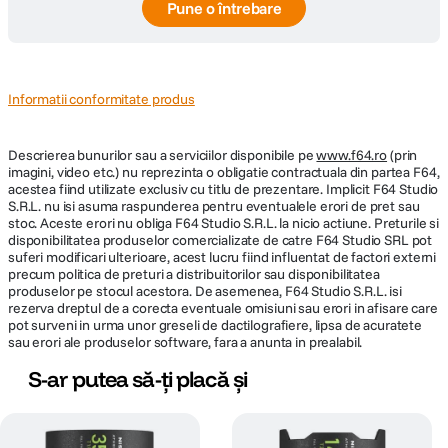
Pune o întrebare
Informatii conformitate produs
Descrierea bunurilor sau a serviciilor disponibile pe
www.f64.ro
(prin
imagini, video etc.) nu reprezinta o obligatie contractuala din partea F64,
acestea fiind utilizate exclusiv cu titlu de prezentare. Implicit F64 Studio
S.R.L. nu isi asuma raspunderea pentru eventualele erori de pret sau
stoc. Aceste erori nu obliga F64 Studio S.R.L. la nicio actiune. Preturile si
disponibilitatea produselor comercializate de catre F64 Studio SRL pot
suferi modificari ulterioare, acest lucru fiind influentat de factori externi
precum politica de preturi a distribuitorilor sau disponibilitatea
produselor pe stocul acestora. De asemenea, F64 Studio S.R.L. isi
rezerva dreptul de a corecta eventuale omisiuni sau erori in afisare care
pot surveni in urma unor greseli de dactilografiere, lipsa de acuratete
sau erori ale produselor software, fara a anunta in prealabil.
S-ar putea să-ți placă și