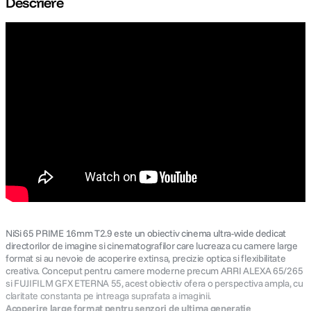
Descriere
canon sx740 hs
5
.
lavaliera
6
.
card memorie
7
.
ulanzi
8
.
insta 360
9
.
godox
10
.
NiSi 65 PRIME 16mm T2.9 este un obiectiv cinema ultra-wide dedicat
directorilor de imagine si cinematografilor care lucreaza cu camere large
format si au nevoie de acoperire extinsa, precizie optica si flexibilitate
creativa. Conceput pentru camere moderne precum ARRI ALEXA 65/265
si FUJIFILM GFX ETERNA 55, acest obiectiv ofera o perspectiva ampla, cu
claritate constanta pe intreaga suprafata a imaginii.
Acoperire large format pentru senzori de ultima generatie