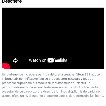
Descriere
canon sx740 hs
5
.
lavaliera
6
.
sony fx
7
.
card memorie
8
.
dji mic mini
9
.
dji osmo
10
.
Un partener de incredere pentru calatoria ta creativa, Nikon Z5 II aduce
imbunatatiri semnificative fata de predecesorul sau, cu o viteza de
procesare superioara, autofocus cu recunoasterea subiectului si
performanta mai buna in conditii de lumina scazuta. Noul buton pentru
presetari de culoare, vizorul extrem de luminos si optiunile de partajare
usoara ofera un nivel superior creatorilor care isi doresc imagini full-frame.