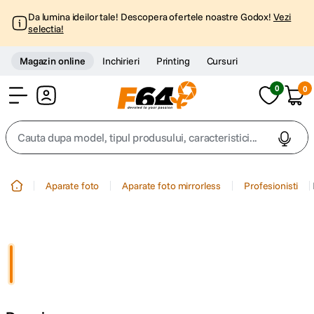
Da lumina ideilor tale! Descopera ofertele noastre Godox!
Vezi
selectia!
Magazin online
Inchirieri
Printing
Cursuri
0
0
Cont
Cauta dupa model, tipul produsului, caracteristici...
Top Cautari
Aparate foto
Aparate foto mirrorless
Profesionisti
canon g7x
1
.
trepied
2
.
trepied telefon
3
.
peak design
4
.