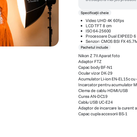
Specificații cheie
Video UHD 4K 60fps
LCD TFT 8 cm
ISO 64-25600
Procesoare Dual EXPEED 6
Senzor: CMOS BSI FX 45.7
Pachetul include
Nikon Z 7II Aparat foto
Adaptor FTZ
Capac body BF-N1
Ocular vizor DK-29
Acumulator Li-ion EN-EL15c cu 
Incarcator pentru acumulator 
Clema de cablu HDMI/USB
Curea AN-DC19
Cablu USB UC-E24
Adaptor de incarcare la curent 
Capac cupla accesorii BS-1