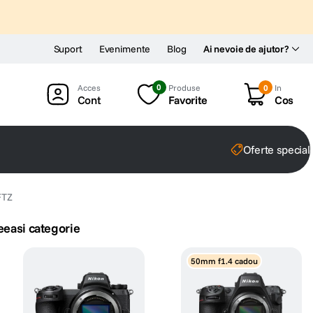
Suport
Evenimente
Blog
Ai nevoie de ajutor?
0
Produse
0
In
Cont
Favorite
Cos
Oferte special
FTZ
eeasi categorie
50mm f1.4 cadou