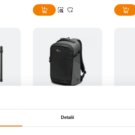
TC
Lowepro Flipside BP 400 AW III
Nikon VA
Bila
Rucsac Foto Dark Grey
pentru Se
(1)
Detalii
849
lei
305
le
00
00