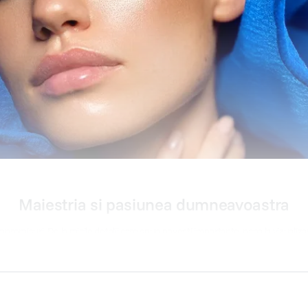
Maiestria si pasiunea dumneavoastra
compromisuri. De la micile detalii care spun povesti importante, pana la vizualiz
matografica. Creati liber, stiind ca veti vedea fiecare detaliu si veti surprinde t