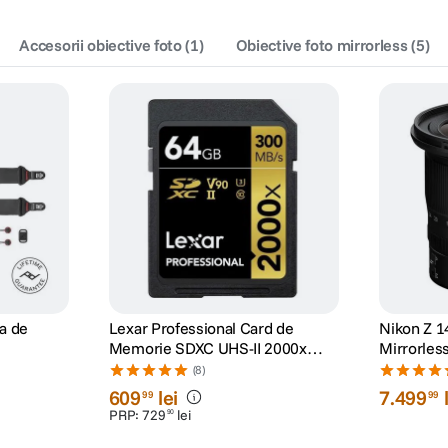
Accesorii obiective foto
(
1
)
Obiective foto mirrorless
(
5
)
a de
Lexar Professional Card de
Nikon Z 1
Memorie SDXC UHS-II 2000x
Mirrorles
64GB V90
(8)
609
lei
7
.
499
99
99
PRP:
729
lei
90