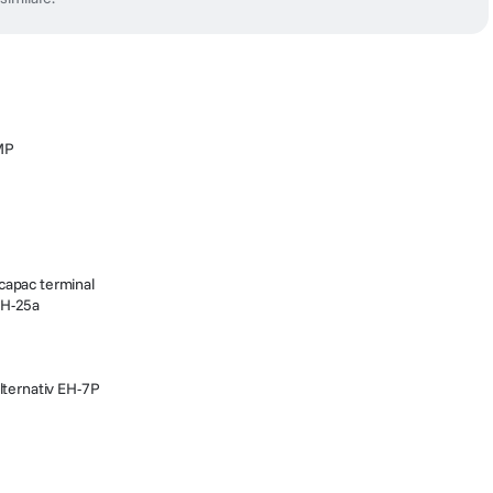
MP
capac terminal
MH-25a
alternativ EH-7P