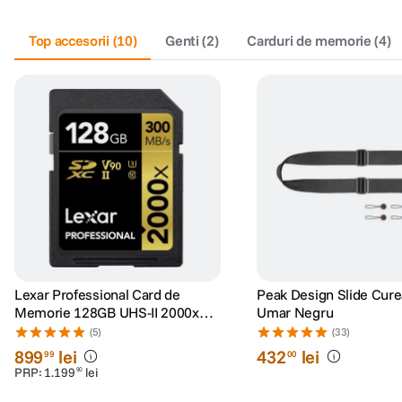
Top accesorii
(
10
)
Genti
(
2
)
Carduri de memorie
(
4
)
Lexar Professional Card de
Peak Design Slide Cure
Memorie 128GB UHS-II 2000x
Umar Negru
V90
(5)
(33)
899
lei
432
lei
99
00
PRP:
1
.
199
lei
90