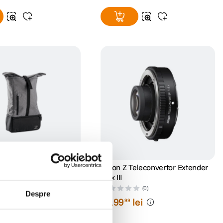
E30005 Rucsac Foto
Nikon Z Teleconvertor Extender
ria-Z
1.4x III
(1)
(0)
Despre
i
3
.
199
lei
99