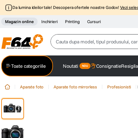
Da lumina ideilor tale! Descopera ofertele noastre Godox!
Vezi selec
Magazin online
Inchirieri
Printing
Cursuri
Cauta dupa model, tipul produsului, caracter
Top Cautari
Toate categoriile
Noutati
Consignatie
Resigila
canon g7x
1
.
Aparate foto
Aparate foto mirrorless
Profesionisti
trepied
2
.
trepied telefon
3
.
peak design
4
.
canon sx740 hs
5
.