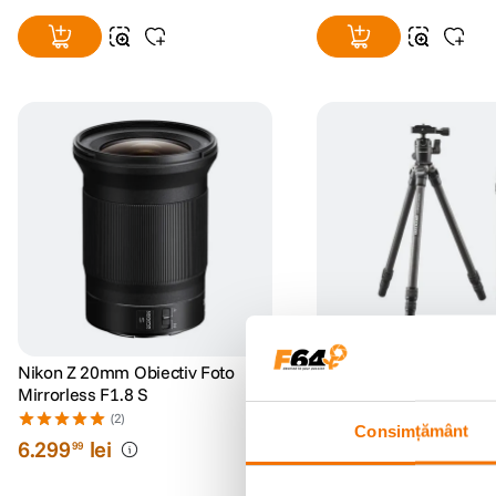
Nikon Z 20mm Obiectiv Foto
Cullmann CARVAO 816
Mirrorless F1.8 S
Trepied Carbon cu Cap 
(2)
(0)
Consimțământ
6
.
299
lei
457
lei
99
00