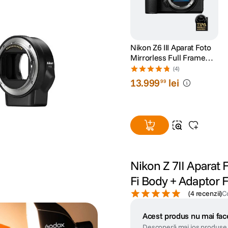
Nikon Z6 III Aparat Foto
Mirrorless Full Frame
24.5MP 6K
(4)
13
.
999
lei
99
Nikon Z 7II Aparat 
Fi Body + Adaptor 
(
4 recenzii
)
C
Acest produs nu mai face
Descoperă mai jos produse 