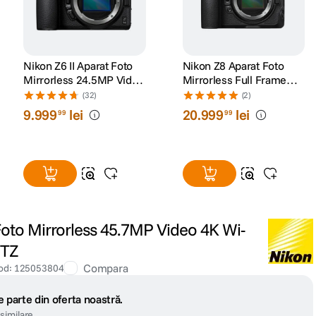
Nikon Z6 II Aparat Foto
Nikon Z8 Aparat Foto
Mirrorless 24.5MP Video
Mirrorless Full Frame
4K Wi-Fi Body Negru
45,7 Mpx Body Negru
(32)
(2)
9
.
999
lei
20
.
999
lei
99
99
Foto Mirrorless 45.7MP Video 4K Wi-
FTZ
Compara
od
:
125053804
 parte din oferta noastră.
similare.