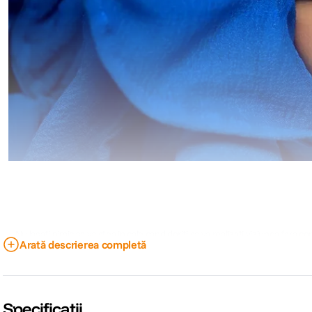
Nu lasati nimic sa va stea in cale cand doriti sa va realizati viziunea fara 
Arată descrierea completă
actiune cine
Specificații