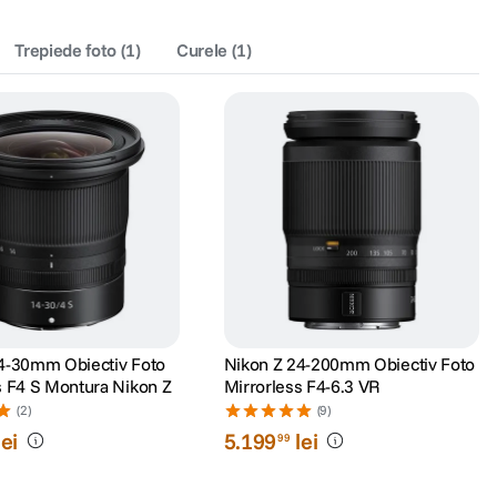
Trepiede foto
(
1
)
Curele
(
1
)
4-30mm Obiectiv Foto
Nikon Z 24-200mm Obiectiv Foto
s F4 S Montura Nikon Z
Mirrorless F4-6.3 VR
(2)
(9)
lei
5
.
199
lei
99