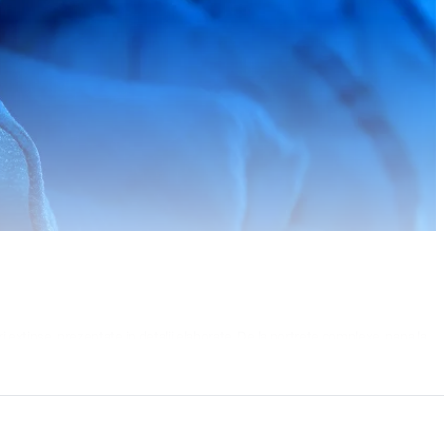
ari extinse, prezentate in detalii elaborate. De la portrete complexe, pana la
ot ce vedeti.