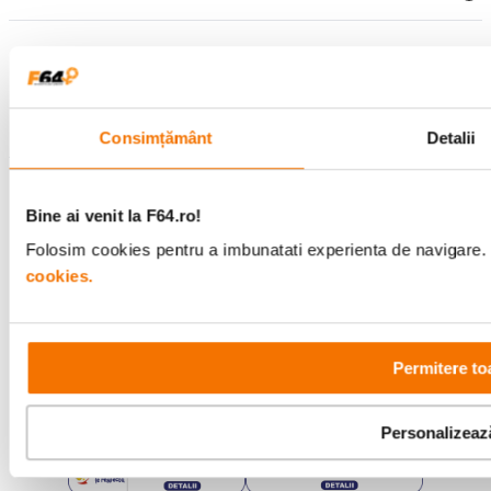
Urmareste-ne
Consimțământ
Detalii
Metode de plata
Bine ai venit la F64.ro!
Folosim cookies pentru a imbunatati experienta de navigare. P
Comenzi si suport
cookies.
+40 21 270 0050
Program de lucru
09:00 - 21:00
Showroom
Permitere to
Bd-ul Unirii 64, Bucuresti
Personalizeaz