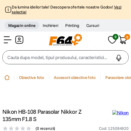
Da lumina ideilor tale! Descopera ofertele noastre Godox!
Vezi
selectia!
Magazin online
Inchirieri
Printing
Cursuri
0
0
Cont
Cauta dupa model, tipul produsului, caracteristici...
Top Cautari
Obiective foto
Accesorii obiective foto
Parasolare obi
canon g7x
1
.
trepied
2
.
Nikon HB-108 Parasolar Nikkor Z
trepied telefon
3
.
135mm F1.8 S
(
0 recenzii
)
Cod
:
125084920
peak design
4
.