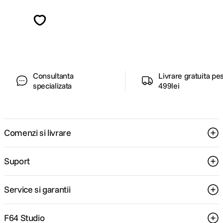
Descopera inspiratie, recomandari utile,
ghiduri foto-video si oferte pregatite special
pentru tine.
Consultanta
Livrare gratuita pe
specializata
499lei
Comenzi si livrare
Suport
Service si garantii
F64 Studio