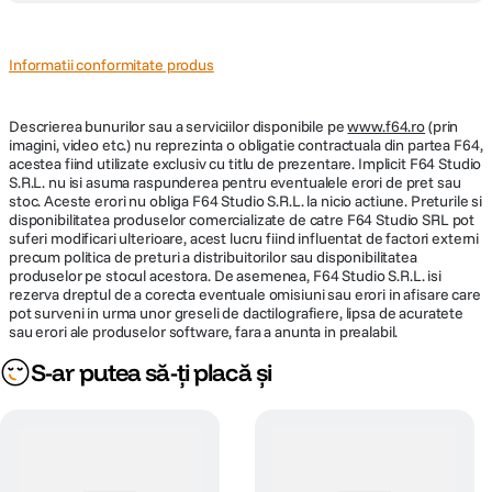
Informatii conformitate produs
Descrierea bunurilor sau a serviciilor disponibile pe
www.f64.ro
(prin
imagini, video etc.) nu reprezinta o obligatie contractuala din partea F64,
acestea fiind utilizate exclusiv cu titlu de prezentare. Implicit F64 Studio
S.R.L. nu isi asuma raspunderea pentru eventualele erori de pret sau
stoc. Aceste erori nu obliga F64 Studio S.R.L. la nicio actiune. Preturile si
disponibilitatea produselor comercializate de catre F64 Studio SRL pot
suferi modificari ulterioare, acest lucru fiind influentat de factori externi
precum politica de preturi a distribuitorilor sau disponibilitatea
produselor pe stocul acestora. De asemenea, F64 Studio S.R.L. isi
rezerva dreptul de a corecta eventuale omisiuni sau erori in afisare care
pot surveni in urma unor greseli de dactilografiere, lipsa de acuratete
sau erori ale produselor software, fara a anunta in prealabil.
S-ar putea să-ți placă și