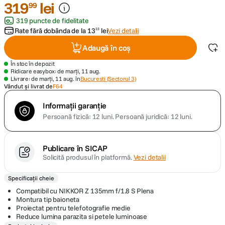
319
lei
99
319 puncte de fidelitate
canon sx740 hs
5
.
Rate fără dobânda de la
13
lei
Vezi detalii
33
lavaliera
6
.
Adaugă în coș
În stoc în depozit
card memorie
7
.
Ridicare easybox: de marți, 11 aug.
Livrare: de marți, 11 aug. în
Bucuresti (Sectorul 3)
Vândut și livrat de
F64
ulanzi
8
.
Informații garanție
Persoană fizică: 12 luni.
Persoană juridică: 12 luni.
insta 360
9
.
godox
10
.
Publicare în SICAP
Solicită produsul în platformă.
Vezi detalii
Specificații cheie
Compatibil cu NIKKOR Z 135mm f/1.8 S Plena
Montura tip baioneta
Proiectat pentru telefotografie medie
Reduce lumina parazita si petele luminoase