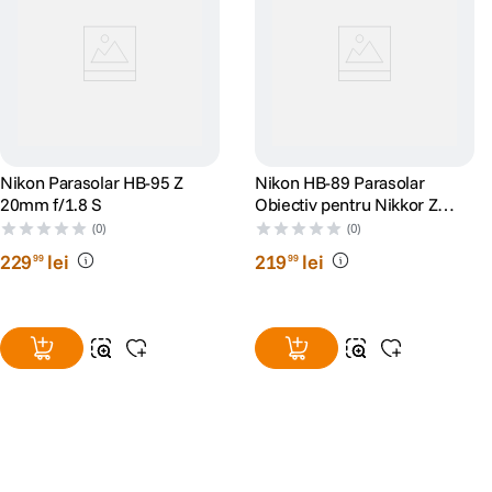
Nikon Parasolar HB-95 Z
Nikon HB-89 Parasolar
20mm f/1.8 S
Obiectiv pentru Nikkor Z
35mm f/1.8 S
(0)
(0)
229
lei
219
lei
99
99
Alatura-te comunitatii creatorilor