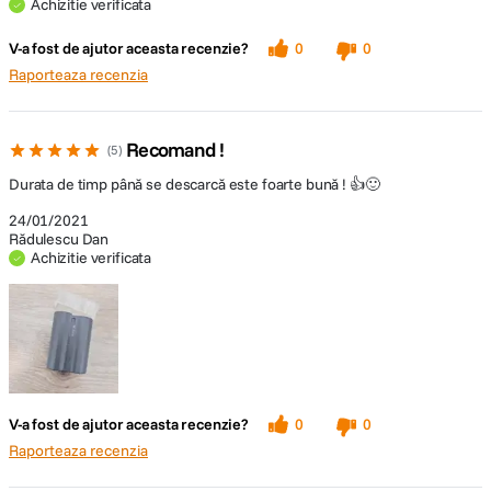
Achizitie verificata
V-a fost de ajutor aceasta recenzie?
0
0
Raporteaza recenzia
Recomand !
5
Durata de timp până se descarcă este foarte bună ! 👍🙂
24/01/2021
Rădulescu Dan
Achizitie verificata
V-a fost de ajutor aceasta recenzie?
0
0
Raporteaza recenzia