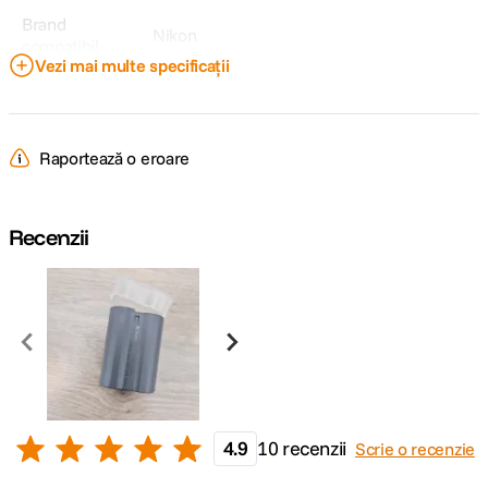
Brand
Nikon
compatibil
Vezi mai multe specificații
Model
EN-EL15B
Acumulator
Raportează o eroare
Nikon Z7, Z6, D850, D810A, D810, D800,
Model
D800E, D750, D610, D500, D7500, D7200,
Compatibil
D7100, D7000
Recenzii
DETALII PRODUCATOR
Cod producator
VFB12401
4.9
10 recenzii
Scrie o recenzie