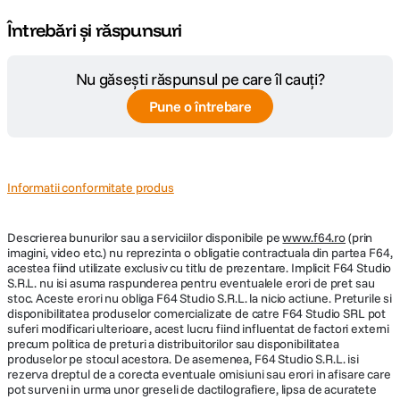
Întrebări și răspunsuri
Nu găsești răspunsul pe care îl cauți?
Pune o întrebare
Informatii conformitate produs
Descrierea bunurilor sau a serviciilor disponibile pe
www.f64.ro
(prin
imagini, video etc.) nu reprezinta o obligatie contractuala din partea F64,
acestea fiind utilizate exclusiv cu titlu de prezentare. Implicit F64 Studio
S.R.L. nu isi asuma raspunderea pentru eventualele erori de pret sau
stoc. Aceste erori nu obliga F64 Studio S.R.L. la nicio actiune. Preturile si
disponibilitatea produselor comercializate de catre F64 Studio SRL pot
suferi modificari ulterioare, acest lucru fiind influentat de factori externi
precum politica de preturi a distribuitorilor sau disponibilitatea
produselor pe stocul acestora. De asemenea, F64 Studio S.R.L. isi
rezerva dreptul de a corecta eventuale omisiuni sau erori in afisare care
pot surveni in urma unor greseli de dactilografiere, lipsa de acuratete