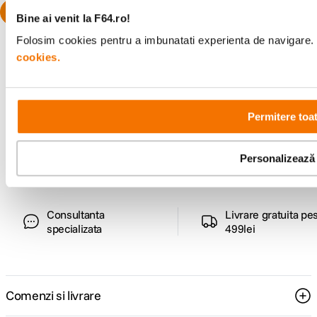
Bine ai venit la F64.ro!
Folosim cookies pentru a imbunatati experienta de navigare. P
cookies.
Alatura-te comunitatii creatorilor
Permitere toa
Descopera inspiratie, recomandari utile,
ghiduri foto-video si oferte pregatite special
pentru tine.
Personalizează
Consultanta
Livrare gratuita pe
specializata
499lei
Comenzi si livrare