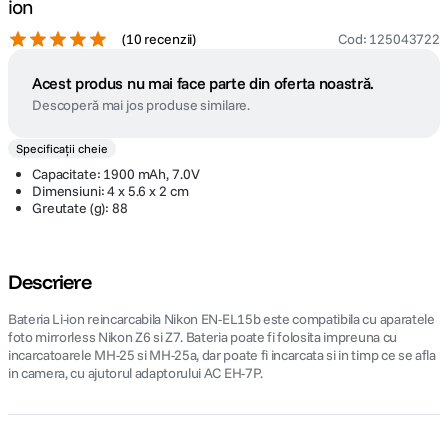
ion
(
10 recenzii
)
Cod
:
125043722
Acest produs nu mai face parte din oferta noastră.
Descoperă mai jos produse similare.
Specificații cheie
Capacitate: 1900 mAh, 7.0V
Dimensiuni: 4 x 5.6 x 2 cm
Greutate (g): 88
Descriere
Bateria Li-ion reincarcabila Nikon EN-EL15b este compatibila cu aparatele
foto mirrorless Nikon Z6 si Z7. Bateria poate fi folosita impreuna cu
incarcatoarele MH-25 si MH-25a, dar poate fi incarcata si in timp ce se afla
in camera, cu ajutorul adaptorului AC EH-7P.