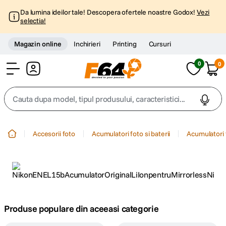
Da lumina ideilor tale! Descopera ofertele noastre Godox!
Vezi
selectia!
Magazin online
Inchirieri
Printing
Cursuri
0
0
Cont
Cauta dupa model, tipul produsului, caracteristici...
Top Cautari
Accesorii foto
Acumulatori foto si baterii
Acumulatori 
canon g7x
1
.
trepied
2
.
trepied telefon
3
.
Produse populare din aceeasi categorie
peak design
4
.