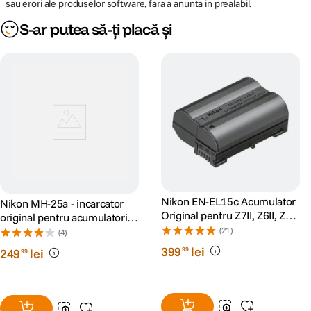
sau erori ale produselor software, fara a anunta in prealabil.
S-ar putea să-ți placă și
Nikon EN-EL15c Acumulator
Nikon MH-25a - incarcator
Original pentru Z7II, Z6II, Z5,
original pentru acumulatorii
Z6, Z7, D850, D780
Nikon EN-EL15
(21)
(4)
399
lei
99
249
lei
99