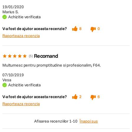
19/01/2020
Marius S.
Achizitie verificata
V-a fost de ajutor aceasta recenzie?
8
0
Raporteaza recenzia
Recomand
5
Multumesc pentru promptitudine si profesionalim, F64.
07/10/2019
Vesa
Achizitie verificata
V-a fost de ajutor aceasta recenzie?
2
6
Raporteaza recenzia
afisarea recenziilor
1-10
Înapoi sus