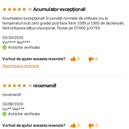
Acumulator excepțional!
5
Acumulator excepțional! În condiții normale de utilizare (nu la
temperaturi sub zero grade) poți face între 1000 și 1500 de declanșări,
fără utilizarea blițuri incorporat. Testat pe D7000 și D750.
20/10/2020
Vin**** Nic****
Achizitie verificata
V-a fost de ajutor aceasta recenzie?
0
0
Raporteaza recenzia
recomand!
5
recomand!
30/08/2020
Ius** Vas***
Achizitie verificata
V-a fost de ajutor aceasta recenzie?
0
0