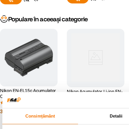
Populare în aceeași categorie
Nikon EN-EL15c Acumulator
Nikon Acumulator Li-ion EN-
Original pentru Z7II, Z6II, Z5,
EL25a pentru Z50, Z30, Z fc
Z6, Z7, D850, D780
(21)
(0)
399
lei
99
399
lei
99
Consimțământ
Detalii