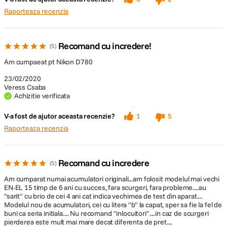
Raporteaza recenzia
Recomand cu incredere!
5
Am cumpaeat pt Nikon D780
23/02/2020
Veress Csaba
Achizitie verificata
V-a fost de ajutor aceasta recenzie?
1
5
Raporteaza recenzia
Recomand cu incredere
5
Am cumparat numai acumulatori originali...am folosit modelul mai vechi
EN-EL 15 timp de 6 ani cu succes, fara scurgeri, fara probleme....au
"sarit" cu brio de cei 4 ani cat indica vechimea de test din aparat....
Modelul nou de acumulatori, cei cu litera "b" la capat, sper sa fie la fel de
buni ca seria initiala.... Nu recomand "inlocuitori"....in caz de scurgeri
pierderea este mult mai mare decat diferenta de pret....