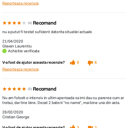
Raporteaza recenzia
Recomand
4
nu a putut fi testat suficient datorita situatiei actuale
21/04/2020
Glavan Laurentiu
Achizitie verificata
V-a fost de ajutor aceasta recenzie?
0
6
Raporteaza recenzia
Recomand
5
Nu am folosit-o intensiv in ultim aperioada sa imi dau cu parerea cum ar
trebui, dar tine bine. Decat 2 baterii "no name", mai bine una din asta.
26/02/2020
Cristian George
V-a fost de ajutor aceasta recenzie?
3
2