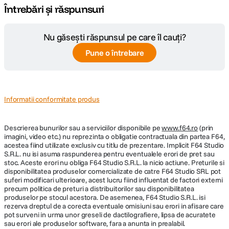
Întrebări și răspunsuri
Cod producator
VQA090EA
Nu găsești răspunsul pe care îl cauți?
ECRAN / VIEWFINDER:
Pune o întrebare
LCD TFT cu diagonala de 7,6 cm; aprox.
Display LCD
921.000 puncte
Informatii conformitate produs
Unghi de vizualizare larg, strat anti-reflexie
Optiuni
si functie de reglare a luminozitatii pe 5
vizualizare
Descrierea bunurilor sau a serviciilor disponibile pe
niveluri
www.f64.ro
(prin
imagini, video etc.) nu reprezinta o obligatie contractuala din partea F64,
acestea fiind utilizate exclusiv cu titlu de prezentare. Implicit F64 Studio
S.R.L. nu isi asuma raspunderea pentru eventualele erori de pret sau
STOCARE:
stoc. Aceste erori nu obliga F64 Studio S.R.L. la nicio actiune. Preturile si
disponibilitatea produselor comercializate de catre F64 Studio SRL pot
suferi modificari ulterioare, acest lucru fiind influentat de factori externi
Memorie
83 MB
precum politica de preturi a distribuitorilor sau disponibilitatea
interna
produselor pe stocul acestora. De asemenea, F64 Studio S.R.L. isi
rezerva dreptul de a corecta eventuale omisiuni sau erori in afisare care
Carduri
pot surveni in urma unor greseli de dactilografiere, lipsa de acuratete
sau erori ale produselor software, fara a anunta in prealabil.
memorie
SD, SDHC, SDXC