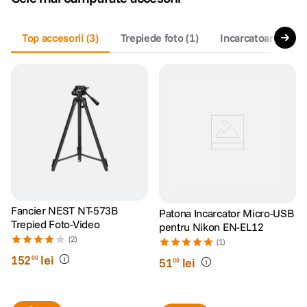
Top accesorii
(
3
)
Trepiede foto
(
1
)
Incarcatoare acumu
Fancier NEST NT-573B
Patona Incarcator Micro-USB
Trepied Foto-Video
pentru Nikon EN-EL12
(2)
(1)
152
lei
00
51
lei
00