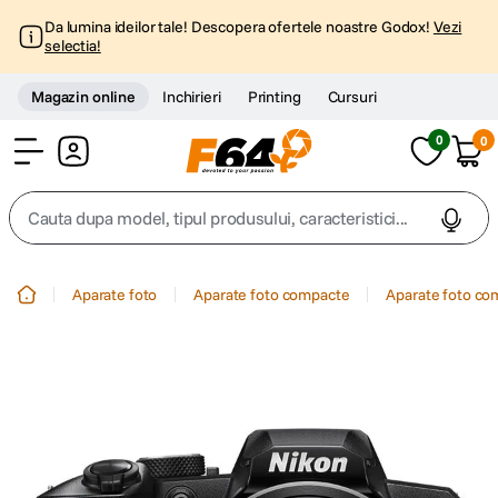
Da lumina ideilor tale! Descopera ofertele noastre Godox!
Vezi
selectia!
Magazin online
Inchirieri
Printing
Cursuri
0
0
Cont
Cauta dupa model, tipul produsului, caracteristici...
Top Cautari
Aparate foto
Aparate foto compacte
Aparate foto co
canon g7x
1
.
trepied
2
.
trepied telefon
3
.
peak design
4
.