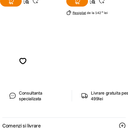
Resigilat
de la
142
lei
49
Alatura-te comunitatii creatorilor
Descopera inspiratie, recomandari utile,
ghiduri foto-video si oferte pregatite special
pentru tine.
Consultanta
Livrare gratuita pe
specializata
499lei
Comenzi si livrare