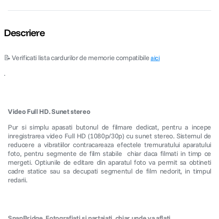
Descriere
📝 Verificati lista cardurilor de memorie compatibile
aici
.
Video Full HD. Sunet stereo
Pur si simplu apasati butonul de filmare dedicat, pentru a incepe
inregistrarea video Full HD (1080p/30p) cu sunet stereo. Sistemul de
reducere a vibratiilor contracareaza efectele tremuratului aparatului
foto, pentru segmente de film stabile  chiar daca filmati in timp ce
mergeti. Optiunile de editare din aparatul foto va permit sa obtineti
cadre statice sau sa decupati segmentul de film nedorit, in timpul
redarii.
SnapBridge. Fotografiati si partajati, chiar unde va aflati.