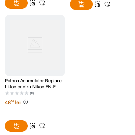
Patona Acumulator Replace
Li-Ion pentru Nikon EN-EL12
950 mAh 3.7V
(0)
48
lei
00