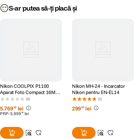
compatibile
S-ar putea să-ți placă și
CONECTIVITATE & PORTURI:
WiFi
Nu
ALTE CARACTERISTICI:
Mod alimentare
Acumulator Li-ion EN-EL12
Model
Nikon COOLPIX P1100
Nikon MH-24 - Incarcator
acumulator
EN-EL12
Aparat Foto Compact 16MP
Nikon pentru EN-EL14
compatibil
Ultra Zoom 125x Negru
(0)
(1)
5
.
769
lei
299
lei
99
99
DIMENSIUNE / GREUTATE:
PRP:
5
.
999
lei
99
Aprox. 121,6 x 81,5 x 99,2 mm (fara
Dimensiuni
proeminente)