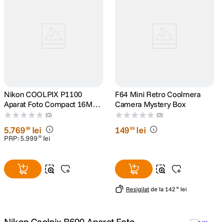
Nikon COOLPIX P1100
F64 Mini Retro Coolmera
Aparat Foto Compact 16MP
Camera Mystery Box
Ultra Zoom 125x Negru
(0)
(0)
5
.
769
lei
149
lei
99
99
PRP:
5
.
999
lei
99
Resigilat
de la
142
lei
49
Nikon Coolpix B600 Aparat Foto