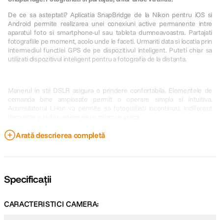
De ce sa asteptati? Aplicatia SnapBridge de la Nikon pentru iOS si
Android permite realizarea unei conexiuni active permanente intre
aparatul foto si smartphone-ul sau tableta dumneavoastra. Partajati
fotografiile pe moment, acolo unde le faceti. Urmariti data si locatia prin
intermediul functiei GPS de pe dispozitivul inteligent. Puteti chiar sa
utilizati dispozitivul inteligent pentru a fotografia de la distanta.
Manerul in stil DSLR asigura o prindere confortabila. Elementele de
comanda bine amplasate permit o operare simpla si intuitiva.
Acumulatorul Li-ion va permite sa fotografiati incontinuu, indiferent
daca este o zi de nastere sau o calatorie unica.
Arată descrierea completă
Fiti genial. Indiferent ce fotografiati.
COOLPIX B600 este atat de simplu de utilizat, incat oricine poate sa
Specificații
realizeze fotografii si materiale video superbe. Modurile de scena,
precum Sport, Close-up si Apus, optimizeaza automat setarile, pentru a
asigura cele mai bune rezultate. Pentru a va oferi maximum de
CARACTERISTICI CAMERA:
comoditate, aparatul foto poate selecta cel mai bun mod de scena
pentru situatia de fotografiere respectiva.