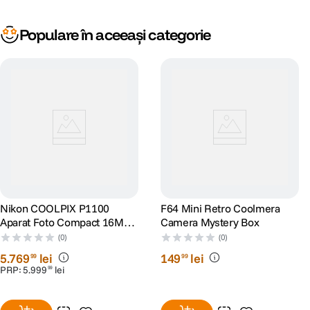
Aprox. 500 g (cu acumulator si card de
Greutate
memorie)
Populare în aceeași categorie
Nikon COOLPIX P1100
F64 Mini Retro Coolmera
Aparat Foto Compact 16MP
Camera Mystery Box
Ultra Zoom 125x Negru
(0)
(0)
5
.
769
lei
149
lei
99
99
PRP:
5
.
999
lei
99