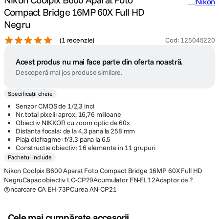
Compact Bridge 16MP 60X Full HD
Negru
(
1 recenzie
)
Cod
:
125045220
Acest produs nu mai face parte din oferta noastră.
Descoperă mai jos produse similare.
Specificații cheie
Senzor CMOS de 1/2,3 inci
Nr. total pixeli: aprox. 16,76 milioane
Obiectiv NIKKOR cu zoom optic de 60x
Distanta focala: de la 4,3 pana la 258 mm
Plaja diafragme: f/3.3 pana la 6.5
Constructie obiectiv: 16 elemente in 11 grupuri
Pachetul include
Nikon Coolpix B600 Aparat Foto Compact Bridge 16MP 60X Full HD
NegruCapac obiectiv LC-CP29Acumulator EN-EL12Adaptor de ?
®ncarcare CA EH-73PCurea AN-CP21
Cele mai cumpărate accesorii