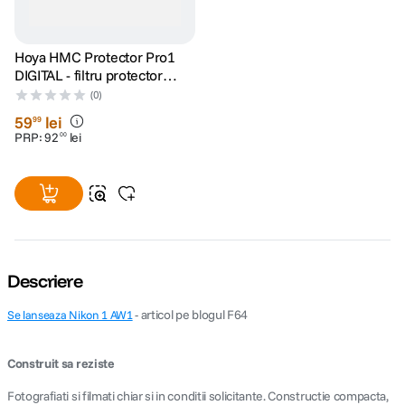
Hoya HMC Protector Pro1
DIGITAL - filtru protector
40.5mm
(0)
59
lei
99
PRP:
92
lei
00
Descriere
- articol pe blogul F64
Se lanseaza Nikon 1 AW1
Construit sa reziste
Fotografiati si filmati chiar si in conditii solicitante. Constructie compacta,