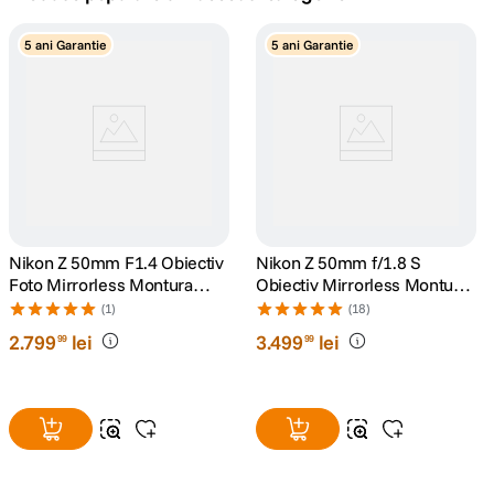
canon sx740 hs
5 ani Garantie
5 ani Garantie
5
.
lavaliera
6
.
card memorie
7
.
dji mic mini
8
.
dji osmo
Nikon Z 50mm F1.4 Obiectiv
9
.
Nikon Z 50mm f/1.8 S
Foto Mirrorless Montura
Obiectiv Mirrorless Montura
Nikon Z
Nikon Z
insta 360
(1)
(18)
10
.
2
.
799
lei
3
.
499
lei
99
99