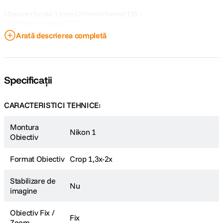
• Distanta focala: 11mm ( 27mm in format 135 )
• Diafragma maxima: f/2.8
• Nr. lamele diafragma: 7
Arată descrierea completă
• Diametru filtru: 40.5mm
Specificații
CARACTERISTICI TEHNICE:
Montura
Nikon 1
Obiectiv
Format Obiectiv
Crop 1,3x-2x
Stabilizare de
Nu
imagine
Obiectiv Fix /
Fix
Zoom