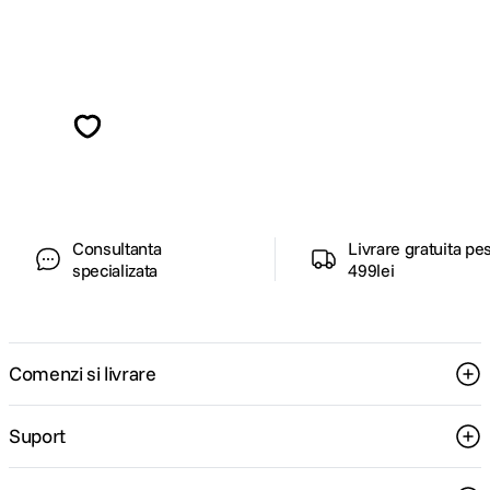
Alatura-te comunitatii creatorilor
Descopera inspiratie, recomandari utile,
ghiduri foto-video si oferte pregatite special
pentru tine.
Consultanta
Livrare gratuita pe
specializata
499lei
Comenzi si livrare
Suport