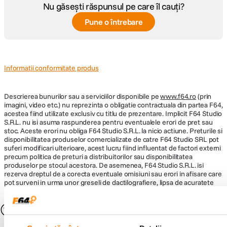
Nu găsești răspunsul pe care îl cauți?
Pune o întrebare
Informatii conformitate produs
Descrierea bunurilor sau a serviciilor disponibile pe
www.f64.ro
(prin
imagini, video etc.) nu reprezinta o obligatie contractuala din partea F64,
acestea fiind utilizate exclusiv cu titlu de prezentare. Implicit F64 Studio
S.R.L. nu isi asuma raspunderea pentru eventualele erori de pret sau
stoc. Aceste erori nu obliga F64 Studio S.R.L. la nicio actiune. Preturile si
disponibilitatea produselor comercializate de catre F64 Studio SRL pot
suferi modificari ulterioare, acest lucru fiind influentat de factori externi
precum politica de preturi a distribuitorilor sau disponibilitatea
produselor pe stocul acestora. De asemenea, F64 Studio S.R.L. isi
rezerva dreptul de a corecta eventuale omisiuni sau erori in afisare care
pot surveni in urma unor greseli de dactilografiere, lipsa de acuratete
sau erori ale produselor software, fara a anunta in prealabil.
S-ar putea să-ți placă și