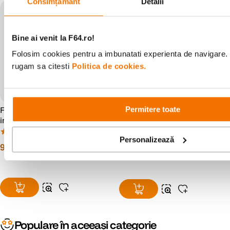
Consimțământ
Detalii
5 ani Garantie
Bine ai venit la F64.ro!
Folosim cookies pentru a imbunatati experienta de navigare. P
rugam sa citesti
Politica de cookies.
Fujifilm Instax Mini - film
Permitere toate
Nikon Z 50mm f/1.8 S
instant 2x10 bucati
Obiectiv Mirrorless Montura
Nikon Z
(70)
(18)
Personalizează
99
lei
00
3
.
499
lei
99
Populare în aceeași categorie