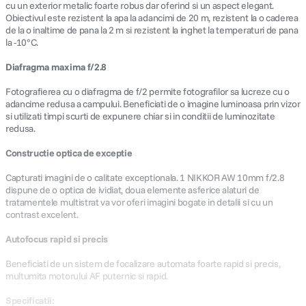
cu un exterior metalic foarte robus dar oferind si un aspect elegant.
Obiectivul este rezistent la apa la adancimi de 20 m, rezistent la o caderea
de la o inaltime de pana la 2 m si rezistent la inghet la temperaturi de pana
la -10°C.
Diafragma maxima f/2.8
Fotografierea cu o diafragma de f/2 permite fotografilor sa lucreze cu o
adancime redusa a campului. Beneficiati de o imagine luminoasa prin vizor
si utilizati timpi scurti de expunere chiar si in conditii de luminozitate
redusa.
Constructie optica de exceptie
Capturati imagini de o calitate exceptionala. 1 NIKKOR AW 10mm f/2.8
dispune de o optica de ividiat, doua elemente asferice alaturi de
tratamentele multistrat va vor oferi imagini bogate in detalii si cu un
contrast excelent.
Autofocus rapid si precis
Beneficiati de un sistem de focalizare automata foarte rapid si precis,
multumita motorului AF puternic si rapid.
Specificatii: