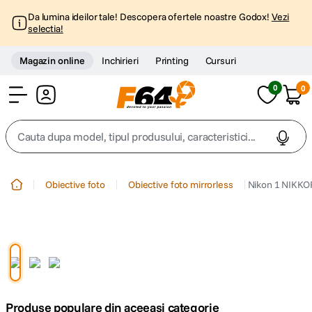
Da lumina ideilor tale! Descopera ofertele noastre Godox!
Vezi
selectia!
Magazin online
Inchirieri
Printing
Cursuri
0
0
Cont
Cauta dupa model, tipul produsului, caracteristici...
Top Cautari
Obiective foto
Obiective foto mirrorless
Nikon 1 NIKKO
canon g7x
1
.
trepied
2
.
trepied telefon
3
.
Produse populare din aceeasi categorie
peak design
4
.