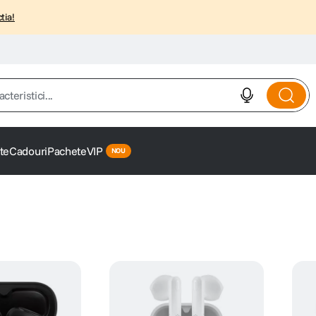
tia!
istici...
te
Cadouri
Pachete
VIP