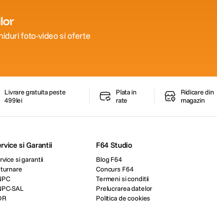
lor
iduri foto-video si oferte
Livrare gratuita peste
Plata in
Ridicare din
499lei
rate
magazin
rvice si Garantii
F64 Studio
rvice si garantii
Blog F64
turnare
Concurs F64
NPC
Termeni si conditii
NPC-SAL
Prelucrarea datelor
DR
Politica de cookies