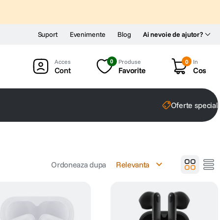
Suport
Evenimente
Blog
Ai nevoie de ajutor?
0
Produse
0
In
Cont
Favorite
Cos
Oferte special
Ordoneaza dupa
Relevanta