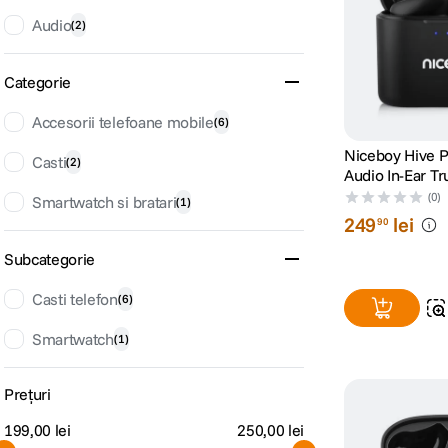
Audio
(
2
)
lavaliera
6
.
card memorie
Categorie
7
.
Accesorii telefoane mobile
(
6
)
dji mic mini
8
.
Niceboy Hive P
Casti
(
2
)
Audio In-Ear T
dji osmo
9
.
Negru
(0)
Smartwatch si bratari
(
1
)
249
lei
insta 360
90
10
.
Subcategorie
Casti telefon
(
6
)
Smartwatch
(
1
)
Prețuri
199,00 lei
250,00 lei