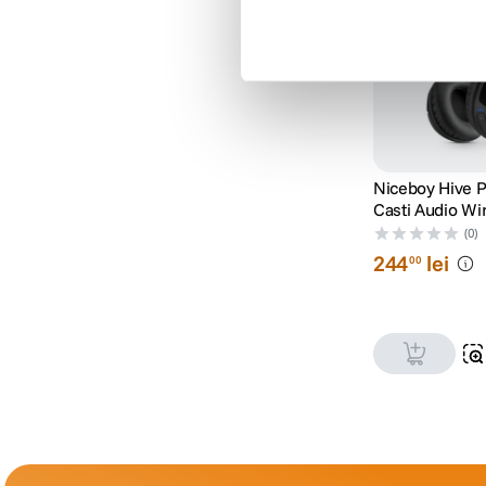
Niceboy Hive P
Casti Audio Wi
(0)
244
lei
00