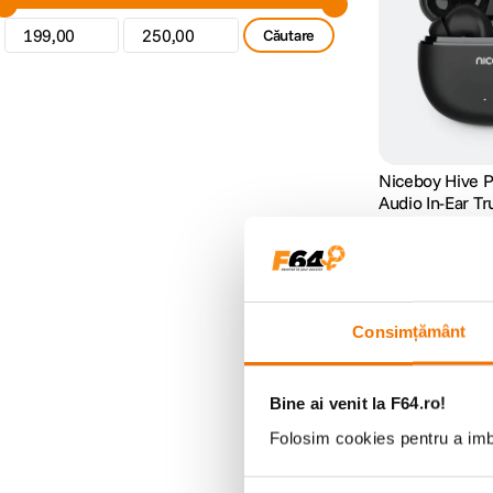
Căutare
Niceboy Hive P
Audio In-Ear T
Negru
(0)
305
lei
00
Consimțământ
Bine ai venit la F64.ro!
Folosim cookies pentru a imbu