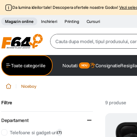
Da lumina ideilor tale! Descopera ofertele noastre Godox!
Vezi selec
Magazin online
Inchirieri
Printing
Cursuri
Cauta dupa model, tipul produsului, caracter
Top Cautari
Toate categoriile
Noutati
Consignatie
Resigila
canon g7x
1
.
Niceboy
trepied
2
.
Filtre
9
produse
trepied telefon
3
.
peak design
4
.
Departament
canon sx740 hs
Telefoane si gadget-uri
(
7
)
5
.