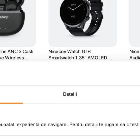
ins ANC 3 Casti
Niceboy Watch GTR
Nice
rue Wireless
Smartwatch 1.35" AMOLED
Audi
Aluminiu Negru
Neg
(0)
488
lei
305
00
Detalii
natati experienta de navigare. Pentru detalii te rugam sa citest