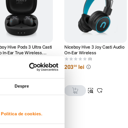
boy Hive Pods 3 Ultra Casti
Niceboy Hive 3 Joy Casti Audio
o In-Ear True Wireless
On-Ear Wireless
ru
(0)
(0)
lei
203
lei
00
00
Despre
i
Politica de cookies.