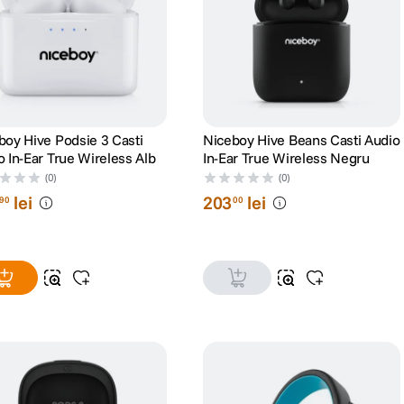
boy Hive Podsie 3 Casti
Niceboy Hive Beans Casti Audio
o In-Ear True Wireless Alb
In-Ear True Wireless Negru
(0)
(0)
lei
203
lei
90
00