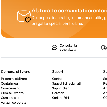
Alatura-te comunitatii creatori
Descopera inspiratie, recomandari utile, gh
pregatite special pentru tine.
Consultanta
specializata
Comenzi si livrare
Suport
Se
Program loializare
Contact
Se
Contul meu
Sugestii si reclamatii
Re
Cum comand
Suport clienti
A
Cum se livreaza
Garantie
A
Cum platesc
Cariere F64
O
Vanzari corporate