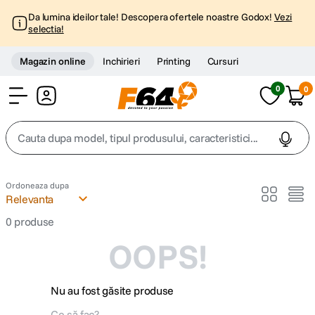
Da lumina ideilor tale! Descopera ofertele noastre Godox!
Vezi
selectia!
Magazin online
Inchirieri
Printing
Cursuri
0
0
Cont
Cauta dupa model, tipul produsului, caracteristici...
Top Cautari
Ordoneaza dupa
Relevanta
canon g7x
1
.
0
produse
OOPS!
trepied
2
.
trepied telefon
3
.
Nu au fost găsite produse
peak design
4
.
Ce să fac?