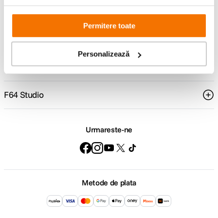
Comenzi si livrare
Permitere toate
Suport
Personalizează
Service si garantii
F64 Studio
Urmareste-ne
Metode de plata