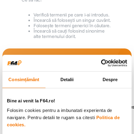
canon sx740 hs
5
.
Verifică termenii pe care i-ai introdus.
Încearcă să folosești un singur cuvânt.
Folosește termeni generici în căutare.
lavaliera
6
.
Încearcă să cauți folosind sinonime
alte termenului dorit.
sony fx
7
.
card memorie
8
.
Alatura-te comunitatii creatorilor
Descopera inspiratie, recomandari utile,
dji mic mini
9
.
ghiduri foto-video si oferte pregatite special
pentru tine.
Consimțământ
Detalii
Despre
dji osmo
10
.
Bine ai venit la F64.ro!
Consultanta
Livrare gratuita pe
Folosim cookies pentru a imbunatati experienta de
specializata
499lei
navigare. Pentru detalii te rugam sa citesti
Politica de
cookies.