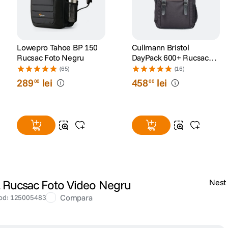
Lowepro Tahoe BP 150
Cullmann Bristol
Rucsac Foto Negru
DayPack 600+ Rucsac
Foto Maro
(65)
(16)
289
lei
458
lei
00
00
L Rucsac Foto Video Negru
Nest
Compara
od
:
125005483