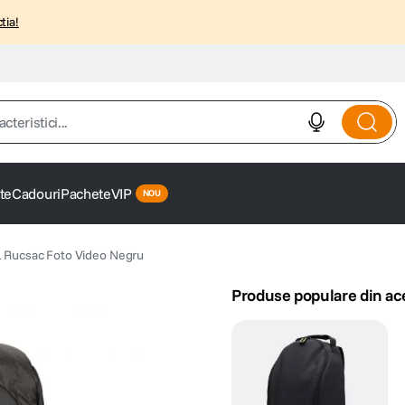
tia!
istici...
te
Cadouri
Pachete
VIP
L Rucsac Foto Video Negru
Produse populare din ac