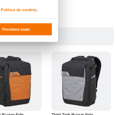
i
Politica de cookies.
Permitere toate
k Rucsac Foto
Think Tank Rucsac Foto