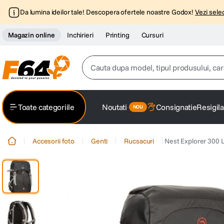
Da lumina ideilor tale! Descopera ofertele noastre Godox!
Vezi selec
Magazin online
Inchirieri
Printing
Cursuri
Cauta dupa model, tipul produsului, caracter
Top Cautari
Toate categoriile
Noutati
Consignatie
Resigila
canon g7x
1
.
Accesorii foto
Genti
Rucsacuri
Nest Explorer 300 
trepied
2
.
trepied telefon
3
.
peak design
4
.
canon sx740 hs
5
.