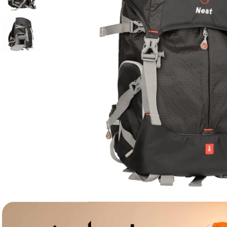
lavaliera
6
.
card memorie
7
.
ulanzi
8
.
insta 360
9
.
godox
10
.