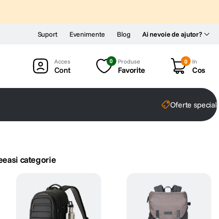
Suport
Evenimente
Blog
Ai nevoie de ajutor?
0
Produse
0
In
Cont
Favorite
Cos
Oferte special
eeasi categorie