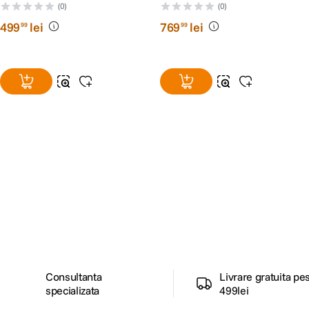
Senzor
Senzor
(0)
(0)
499
lei
769
lei
99
99
Alatura-te comunitatii creatorilor
Descopera inspiratie, recomandari utile,
ghiduri foto-video si oferte pregatite special
pentru tine.
Consultanta
Livrare gratuita pe
specializata
499lei