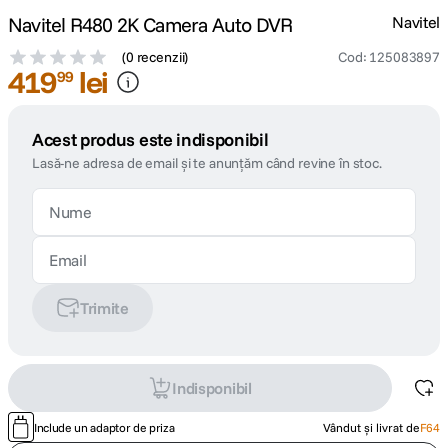
Navitel R480 2K Camera Auto DVR
Navitel
(
0 recenzii
)
Cod
:
125083897
419
lei
99
Acest produs este indisponibil
Lasă-ne adresa de email și te anunțăm când revine în stoc.
Trimite
Indisponibil
Include un adaptor de priza
Vândut și livrat de
F64