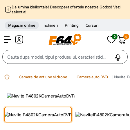
Da lumina ideilor tale! Descopera ofertele noastre Godox!
Vezi
selectia!
Magazin online
Inchirieri
Printing
Cursuri
0
0
Cont
Cauta dupa model, tipul produsului, caracteristici...
Top Cautari
Camere de actiune si drone
Camere auto DVR
Navitel 
canon g7x
1
.
trepied
2
.
trepied telefon
3
.
peak design
4
.