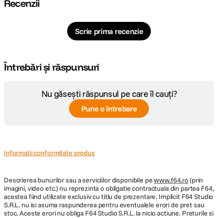
Recenzii
Senzor camera SONY IMX335 (2K)
Rezolutie video 2K 2560x1440
DETALII PRODUCATOR
Scrie prima recenzie
FPS 30
Cod producator
R480 2K
Unghi de vizualizare 160°
Întrebări și răspunsuri
Lentile Sticla in 6 straturi
Format video MOV
Nu găsești răspunsul pe care îl cauți?
Lungimea fragmentelor video 1 min
Pune o întrebare
Inregistrare in bucla da
Protectie impotriva suprascrierii da
Camera din spate inclusa in pachet
Informatii conformitate produs
Rezolutie video Full HD 1920х1080
Descrierea bunurilor sau a serviciilor disponibile pe
www.f64.ro
(prin
Unghi de vizualizare 136°
imagini, video etc.) nu reprezinta o obligatie contractuala din partea F64,
acestea fiind utilizate exclusiv cu titlu de prezentare. Implicit F64 Studio
Suport Adeziv 3M
S.R.L. nu isi asuma raspunderea pentru eventualele erori de pret sau
Rotire camera 360°
stoc. Aceste erori nu obliga F64 Studio S.R.L. la nicio actiune. Preturile si