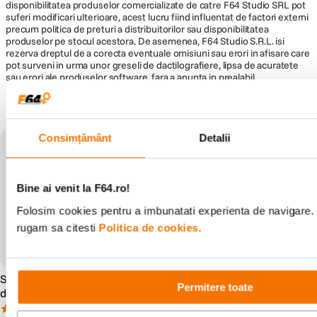
disponibilitatea produselor comercializate de catre F64 Studio SRL pot
Linii de parcare Nu
suferi modificari ulterioare, acest lucru fiind influentat de factori externi
precum politica de preturi a distribuitorilor sau disponibilitatea
Afisaj
produselor pe stocul acestora. De asemenea, F64 Studio S.R.L. isi
rezerva dreptul de a corecta eventuale omisiuni sau erori in afisare care
Dimensiune ecran 2"
pot surveni in urma unor greseli de dactilografiere, lipsa de acuratete
sau erori ale produselor software, fara a anunta in prealabil.
Tip ecran IPS
S-ar putea să-ți placă și
Rezolutie 320х240
Touch screen Nu
Consimțământ
Detalii
Functii
Pornire automata da
Bine ai venit la F64.ro!
G-senzor da
Folosim cookies pentru a imbunatati experienta de navigare. P
Mod parcare da
rugam sa citesti
Politica de cookies.
Inregistrare sunet da
Alimentare
SanDisk Extreme PRO Card
Navitel RS985 Camera auto
Alimentare (12-24V 1.5A)
Permitere toate
de Memorie SD 128GB
duala DVR 3" 4K GPS G-
SDXC UHS-I Class 10 U3 V30
Senzor
(87)
(0)
5V 1.5A