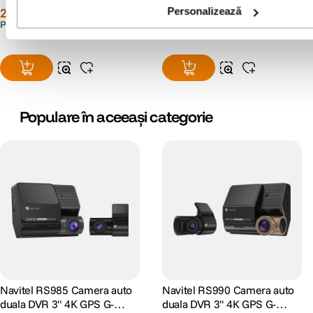
+ 2 Ani RescuePRO Deluxe
279
lei
499
lei
Personalizează
00
99
Capacitatea bateriei 150 mAh
PRP:
339
lei
90
Mufa incarcator auto USB-C
General
CPU CV7327
Interfete (HDMI, Mini USB...) USB-C
Populare în aceeași categorie
Slot microSD pana la 256 GB
Numar de camere 2
Suport adeziv 3M, magnet, alimentare directa la suport
Difuzor da
Microfon da
Culoare negru
Navitel RS985 Camera auto
Navitel RS990 Camera auto
duala DVR 3" 4K GPS G-
duala DVR 3" 4K GPS G-