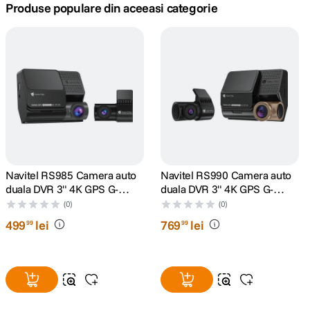
Produse populare din aceeasi categorie
canon sx740 hs
5
.
lavaliera
6
.
card memorie
7
.
ulanzi
8
.
insta 360
9
.
Navitel RS985 Camera auto
Navitel RS990 Camera auto
duala DVR 3" 4K GPS G-
duala DVR 3" 4K GPS G-
godox
10
.
Senzor
Senzor
(0)
(0)
499
lei
769
lei
99
99