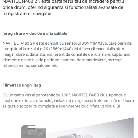
NAVITEL R480 2K este partenerul tau de incredere pentru
orice drum, oferind siguranta si functionalitati avansate de
inregistrare si navigatie.
Inregistrare video de inalta calitate
NAVITEL R480 2K este echipat cu senzorul SONY IMX335, care permite
inregistrari la rezolutie 2K (2560x1440). Matricea ultrasensibila ofera
imagini clare si detaliate, indiferent de conditiile de iluminare, capturand
elemente esentiale de pe drum: numere de inmatriculare, marcaje
rutiere, semne, semafoare etc.
Filmari cu unghi larg
Cu un camp vizual panoramic de 160°, NAVITEL R480 2K surprinde o
sectiune extinsa a drumului, incluzand marginea si trotuarele. Acest lucru
asigura o acoperire completa a evenimentelor din fata vehiculului.