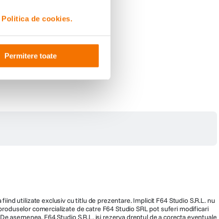
i
Politica de cookies.
Permitere toate
fiind utilizate exclusiv cu titlu de prezentare. Implicit F64 Studio S.R.L. nu
a produselor comercializate de catre F64 Studio SRL pot suferi modificari
ra. De asemenea, F64 Studio S.R.L. isi rezerva dreptul de a corecta eventuale