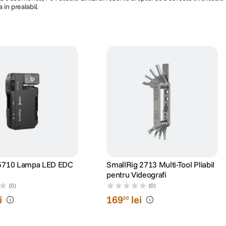
 in prealabil.
ntru aproape orice conditii. Cu Navee nu veti fi intimidat de trotuarele
 5710 Lampa LED EDC
SmallRig 2713 Multi-Tool Pliabil
pentru Videografi
(0)
(0)
i
169
lei
00