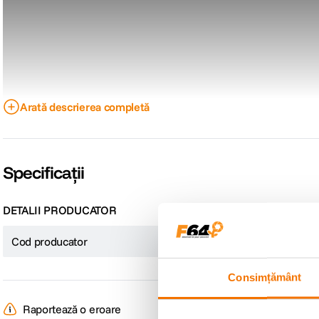
Arată descrierea completă
Specificații
DETALII PRODUCATOR
Cod producator
1378405
Acum te poti deplasa rapid si confortabil prin oras.
Trotineta electrica Navee S65 se distinge printr-o autonomie de pana la 65 k
Consimțământ
sunt rezistenta la apa IPX5 si anvelopele fara camera de 10 inci, cu autoetansar
utilizati functia de auto-conducere a vehiculului.
Raportează o eroare