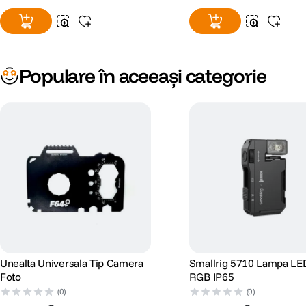
Populare în aceeași categorie
Unealta Universala Tip Camera
Smallrig 5710 Lampa L
Foto
RGB IP65
(0)
(0)