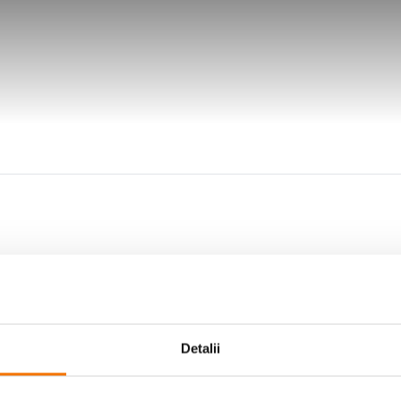
m si iti permite sa mergi cu viteze de pana la 25 km/h. Este echipat cu un mo
Detalii
e. Trotineta este compatibila si cu aplicatia Mi Home, cu ajutorul careia puteti,