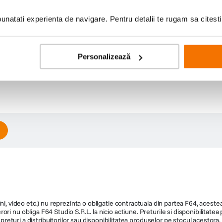
natati experienta de navigare. Pentru detalii te rugam sa citest
Personalizează
Scrie prima recenzie
ni, video etc.) nu reprezinta o obligatie contractuala din partea F64, acestea 
ri nu obliga F64 Studio S.R.L. la nicio actiune. Preturile si disponibilitate
de preturi a distribuitorilor sau disponibilitatea produselor pe stocul acesto