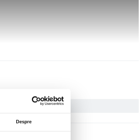
tor de 500 W si un sistem dual de suspensie. Avantajele sale suplimentare
Despre
 de exemplu, sa setati controlul vitezei de croaziera, sa reglati setarile si sa