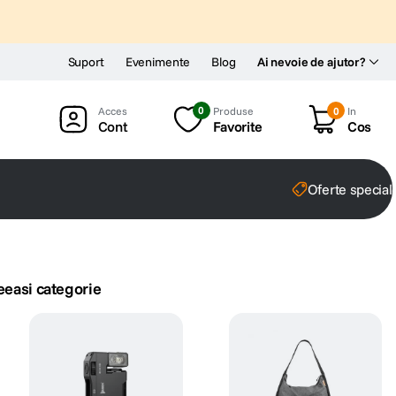
Suport
Evenimente
Blog
Ai nevoie de ajutor?
0
Produse
0
In
Cont
Favorite
Cos
Oferte special
eeasi categorie