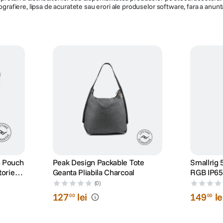
ografiere, lipsa de acuratete sau erori ale produselor software, fara a anunta
5 ofera un sistem de suspensie imbunatatit (fata si spate), facandu-l perfect pe
plasa prin oras si nu numai!
h Pouch
Peak Design Packable Tote
Smallrig
torie
Geanta Pliabila Charcoal
RGB IP65
(0)
127
lei
149
le
00
00