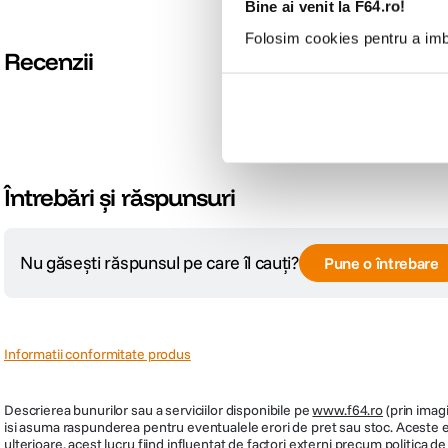
Bine ai venit la F64.ro!
Folosim cookies pentru a imbu
Recenzii
Întrebări și răspunsuri
Nu găsești răspunsul pe care îl cauți?
Pune o întrebare
Informatii conformitate produs
Descrierea bunurilor sau a serviciilor disponibile pe
www.f64.ro
(prin imagi
isi asuma raspunderea pentru eventualele erori de pret sau stoc. Aceste ero
ulterioare, acest lucru fiind influentat de factori externi precum politica 