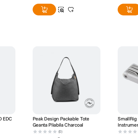
ED EDC
Peak Design Packable Tote
SmallRig
Geanta Pliabila Charcoal
Instrumen
Surubelni
(0)