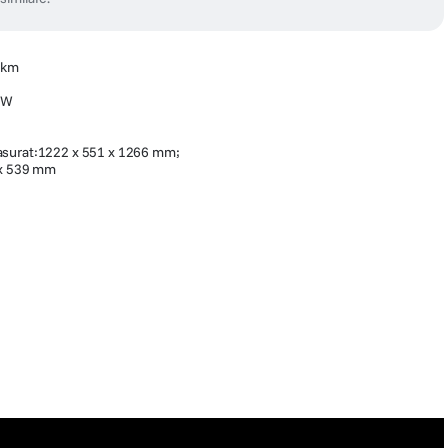
 km
0W
g
asurat:1222 x 551 x 1266 mm;
 x 539 mm