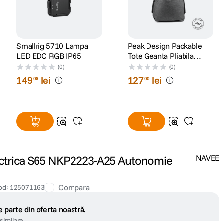
Smallrig 5710 Lampa
Peak Design Packable
LED EDC RGB IP65
Tote Geanta Pliabila
Charcoal
(0)
(0)
149
lei
127
lei
00
00
ectrica S65 NKP2223-A25 Autonomie
NAVEE
Compara
od
:
125071163
 parte din oferta noastră.
similare.