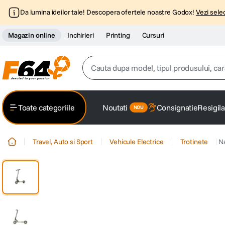
Da lumina ideilor tale! Descopera ofertele noastre Godox!
Vezi selec
Magazin online
Inchirieri
Printing
Cursuri
Cauta dupa model, tipul produsului, caracter
Top Cautari
Toate categoriile
Noutati
Consignatie
Resigila
canon g7x
1
.
Travel, Auto si Sport
Vehicule Electrice
Trotinete
N
trepied
2
.
trepied telefon
3
.
peak design
4
.
canon sx740 hs
5
.