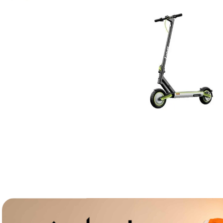
lavaliera
6
.
card memorie
7
.
dji mic mini
8
.
dji osmo
9
.
insta 360
10
.