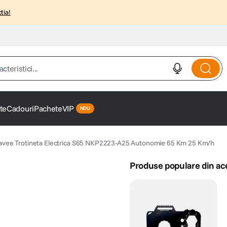
tia!
istici...
te
Cadouri
Pachete
VIP
avee Trotineta Electrica S65 NKP2223-A25 Autonomie 65 Km 25 Km/h
Produse populare din ac