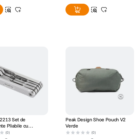
 2213 Set de
Peak Design Shoe Pouch V2
te Pliabile cu
Verde
te si Chei
(0)
(0)