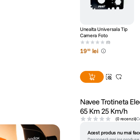
Unealta Universala Tip
Camera Foto
(0)
19
lei
00
Navee Trotineta El
65 Km 25 Km/h
(
0 recenzii
)
C
Acest produs nu mai face
Descoperă mai jos produse 