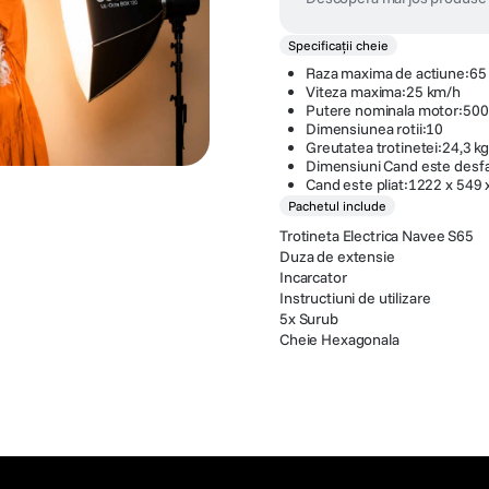
Specificații cheie
Raza maxima de actiune:65
Viteza maxima:25 km/h
Putere nominala motor:50
Dimensiunea rotii:10
Greutatea trotinetei:24,3 k
Dimensiuni Cand este desf
Cand este pliat:1222 x 549
Pachetul include
Trotineta Electrica Navee S65
Duza de extensie
Incarcator
Instructiuni de utilizare
5x Surub
Cheie Hexagonala