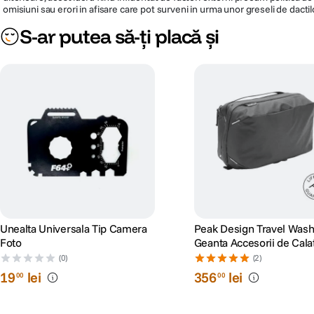
omisiuni sau erori in afisare care pot surveni in urma unor greseli de dactil
S-ar putea să-ți placă și
Sistem de suspensie imbunatatit
Uita de socurile neplacute si bucura-te si mai mult de calatorie. Trotineta S6
inegale, pietruite sau borduri joase - modelul S65 va fi perfect pentru a va de
Unealta Universala Tip Camera
Peak Design Travel Was
Foto
Geanta Accesorii de Cala
Negru
(0)
(2)
19
lei
356
lei
00
00