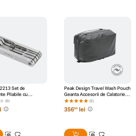
 2213 Set de
Peak Design Travel Wash Pouch
te Pliabile cu
Geanta Accesorii de Calatorie
te si Chei
Negru
(0)
(2)
i
356
lei
00