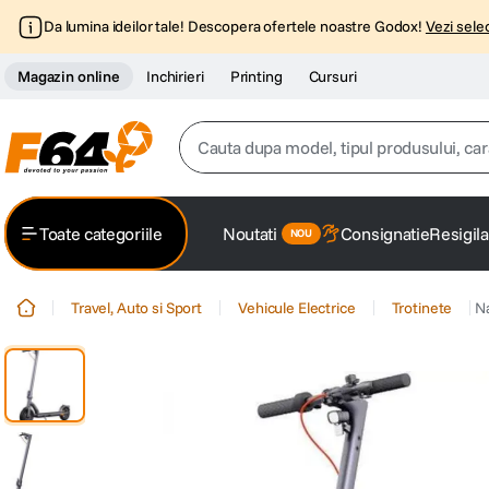
Da lumina ideilor tale! Descopera ofertele noastre Godox!
Vezi selec
Magazin online
Inchirieri
Printing
Cursuri
Cauta dupa model, tipul produsului, caracter
Top Cautari
Toate categoriile
Noutati
Consignatie
Resigila
canon g7x
1
.
Travel, Auto si Sport
Vehicule Electrice
Trotinete
N
trepied
2
.
trepied telefon
3
.
peak design
4
.
canon sx740 hs
5
.