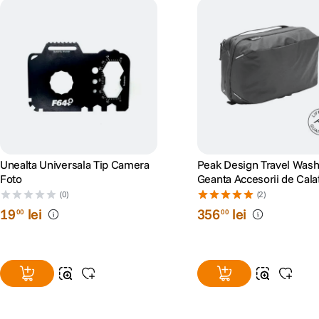
Unealta Universala Tip Camera
Peak Design Travel Was
Foto
Geanta Accesorii de Cala
Negru
(0)
(2)
19
lei
356
lei
00
00