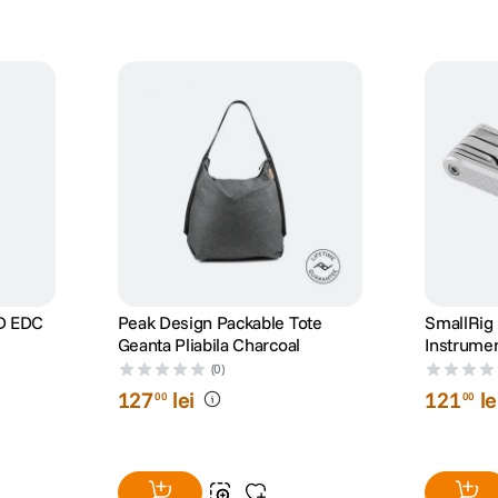
ED EDC
Peak Design Packable Tote
SmallRig
Geanta Pliabila Charcoal
Instrumen
Surubelni
(0)
127
lei
121
le
00
00