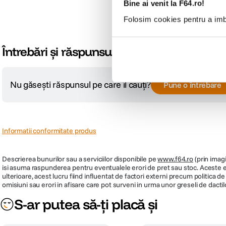
Bine ai venit la F64.ro!
Folosim cookies pentru a imbu
Întrebări și răspunsuri
Nu găsești răspunsul pe care îl cauți?
Pune o întrebare
Informatii conformitate produs
Descrierea bunurilor sau a serviciilor disponibile pe
www.f64.ro
(prin imagi
isi asuma raspunderea pentru eventualele erori de pret sau stoc. Aceste ero
ulterioare, acest lucru fiind influentat de factori externi precum politica 
omisiuni sau erori in afisare care pot surveni in urma unor greseli de dactil
S-ar putea să-ți placă și