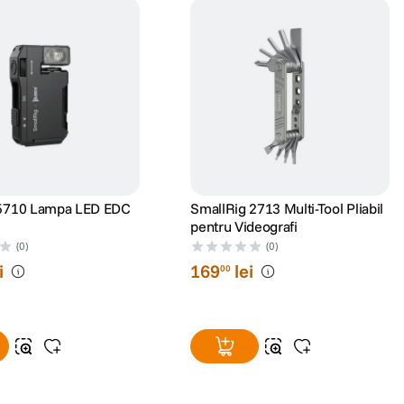
 5710 Lampa LED EDC
SmallRig 2713 Multi-Tool Pliabil
pentru Videografi
(0)
(0)
i
169
lei
00