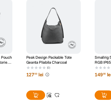
h Pouch
Peak Design Packable Tote
Smallrig
torie
Geanta Pliabila Charcoal
RGB IP65
(0)
127
lei
149
le
00
00