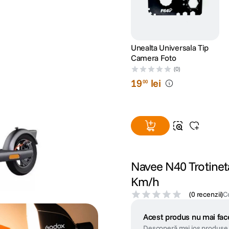
Unealta Universala Tip
Camera Foto
(0)
19
lei
00
Navee N40 Trotinet
Km/h
(
0 recenzii
)
C
Acest produs nu mai face
Descoperă mai jos produse 