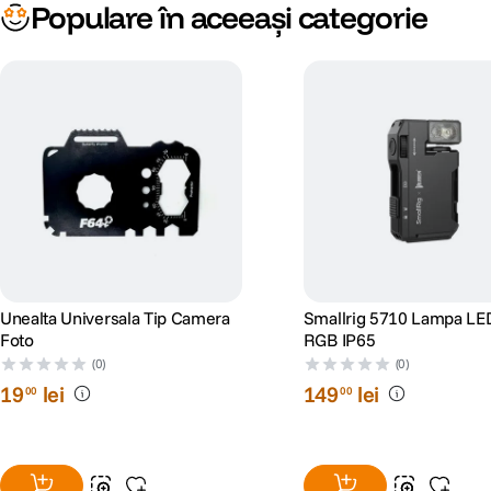
Populare în aceeași categorie
Unealta Universala Tip Camera
Smallrig 5710 Lampa L
Foto
RGB IP65
(0)
(0)
19
lei
149
lei
00
00