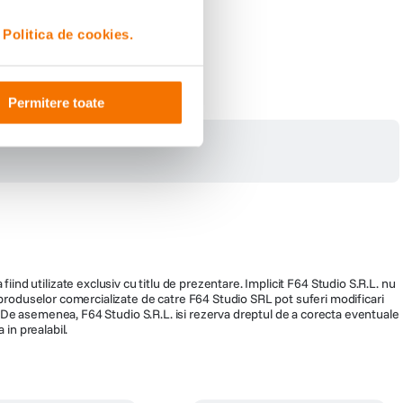
i
Politica de cookies.
Permitere toate
fiind utilizate exclusiv cu titlu de prezentare. Implicit F64 Studio S.R.L. nu
a produselor comercializate de catre F64 Studio SRL pot suferi modificari
ra. De asemenea, F64 Studio S.R.L. isi rezerva dreptul de a corecta eventuale
 in prealabil.