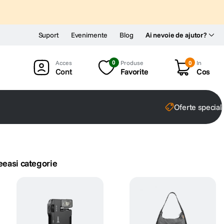
Suport
Evenimente
Blog
Ai nevoie de ajutor?
0
Produse
0
In
Cont
Favorite
Cos
Oferte special
eeasi categorie