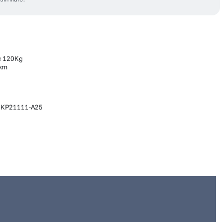
: 120Kg
 km
0 NKP21111-A25