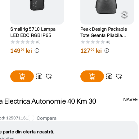
Smallrig 5710 Lampa
Peak Design Packable
LED EDC RGB IP65
Tote Geanta Pliabila
Charcoal
(0)
(0)
149
lei
127
lei
00
00
a Electrica Autonomie 40 Km 30
NAVEE
Compara
od
:
125071161
 parte din oferta noastră.
similare.