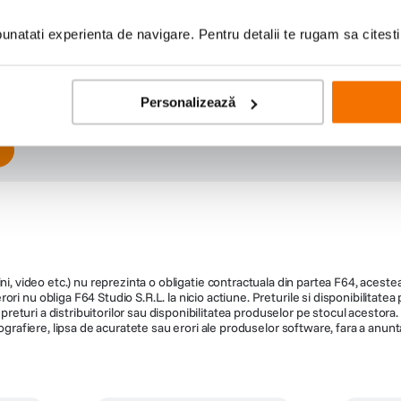
Scrie prima recenzie
natati experienta de navigare. Pentru detalii te rugam sa citest
Personalizează
ni, video etc.) nu reprezinta o obligatie contractuala din partea F64, acestea 
ri nu obliga F64 Studio S.R.L. la nicio actiune. Preturile si disponibilitate
de preturi a distribuitorilor sau disponibilitatea produselor pe stocul acesto
ografiere, lipsa de acuratete sau erori ale produselor software, fara a anunta