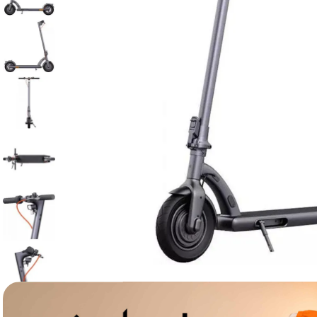
lavaliera
6
.
sony fx
7
.
card memorie
8
.
dji mic mini
9
.
dji osmo
10
.