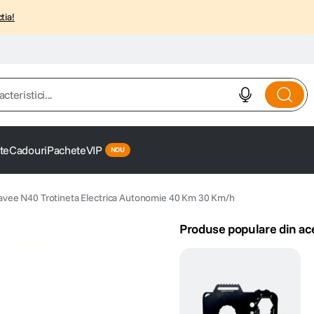
tia!
istici...
te
Cadouri
Pachete
VIP
avee N40 Trotineta Electrica Autonomie 40 Km 30 Km/h
Produse populare din ac