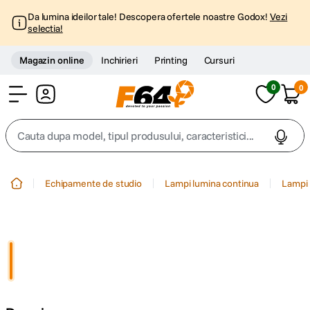
Da lumina ideilor tale! Descopera ofertele noastre Godox!
Vezi
selectia!
Magazin online
Inchirieri
Printing
Cursuri
0
0
Cont
Cauta dupa model, tipul produsului, caracteristici...
Top Cautari
Echipamente de studio
Lampi lumina continua
Lampi 
canon g7x
1
.
trepied
2
.
trepied telefon
3
.
peak design
4
.