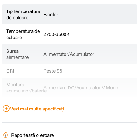
Tip temperatura
Bicolor
de culoare
Temperatura de
2700-6500K
culoare
Sursa
Alimentator/Acumulator
alimentare
CRI
Peste 95
Montura
Alimentare DC/Acumulator V-Mount
acumulator/baterie
Montura
Proprietar
Vezi mai multe specificații
accesorii
DETALII PRODUCATOR
Raportează o eroare