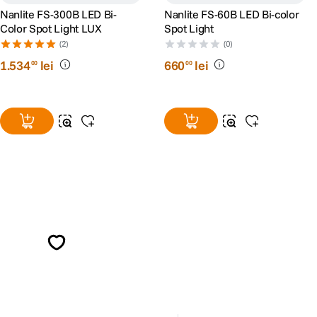
Nanlite FS-300B LED Bi-
Nanlite FS-60B LED Bi-color
Color Spot Light LUX
Spot Light
(2)
(0)
1
.
534
lei
660
lei
00
00
Alatura-te comunitatii creatorilor
Descopera inspiratie, recomandari utile,
ghiduri foto-video si oferte pregatite special
pentru tine.