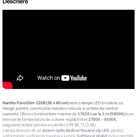
Descriere
canon sx740 hs
5
.
lavaliera
6
.
card memorie
7
.
dji mic mini
8
.
dji osmo
9
.
insta 360
10
.
Nanlite PavoSlim 120B (30 x 60 cm)
este o lampa LED bi-colora, cu
design subtire, constructie metalica robusta si unitate de control
separata. Ofera o luminozitate maxima de
17620 Lux la 1 m (5600K)
si un
interval de temperatura de culoare reglabil intre
2700K – 6500K
,
asigurand redare precisa a culorilor (CRI 96, TLCI 98).
Lampa dispune de un
sistem optic dedicat fiecarui cip LED
, pentru
uniformitate si eficienta maxima a luminii.
Softboxul pliabil
inclus permite