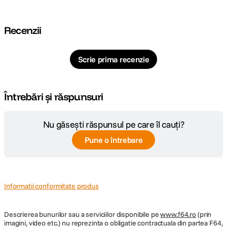
Cod producator
15-2033
Pagina
https://www.nanlite.com/product-
Recenzii
producator
pavoslim-60b-120b#/en
Scrie prima recenzie
Întrebări și răspunsuri
Nu găsești răspunsul pe care îl cauți?
Pune o întrebare
Informatii conformitate produs
Descrierea bunurilor sau a serviciilor disponibile pe
www.f64.ro
(prin
imagini, video etc.) nu reprezinta o obligatie contractuala din partea F64,