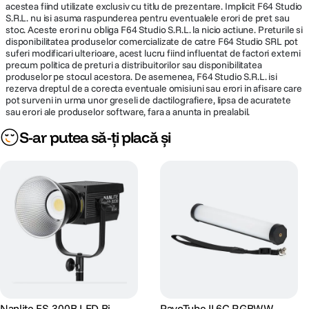
acestea fiind utilizate exclusiv cu titlu de prezentare. Implicit F64 Studio
S.R.L. nu isi asuma raspunderea pentru eventualele erori de pret sau
stoc. Aceste erori nu obliga F64 Studio S.R.L. la nicio actiune. Preturile si
disponibilitatea produselor comercializate de catre F64 Studio SRL pot
suferi modificari ulterioare, acest lucru fiind influentat de factori externi
precum politica de preturi a distribuitorilor sau disponibilitatea
produselor pe stocul acestora. De asemenea, F64 Studio S.R.L. isi
rezerva dreptul de a corecta eventuale omisiuni sau erori in afisare care
pot surveni in urma unor greseli de dactilografiere, lipsa de acuratete
sau erori ale produselor software, fara a anunta in prealabil.
S-ar putea să-ți placă și
Nanlite FS-300B LED Bi-
PavoTube II 6C RGBWW