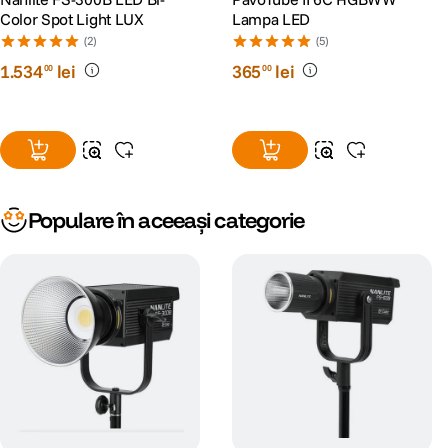
Color Spot Light LUX
Lampa LED
(2)
(5)
1
.
534
lei
365
lei
00
00
Populare în aceeași categorie