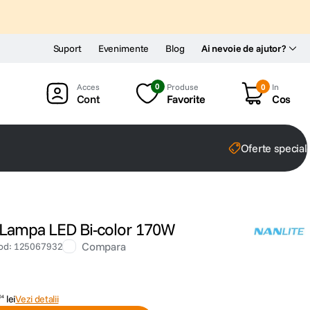
Suport
Evenimente
Blog
Ai nevoie de ajutor?
0
Produse
0
In
Cont
Favorite
Cos
Oferte special
 Lampa LED Bi-color 170W
Compara
od
:
125067932
lei
Vezi detalii
04