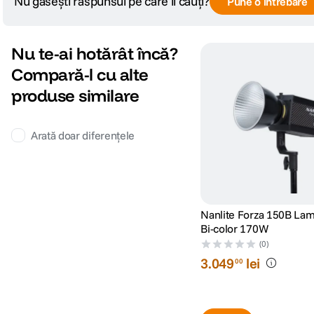
Nu găsești răspunsul pe care îl cauți?
Pune o întrebare
Nu te-ai hotărât încă?
Compară-l cu alte
produse similare
Arată doar diferențele
Nanlite Forza 150B La
Bi-color 170W
(0)
3
.
049
lei
00