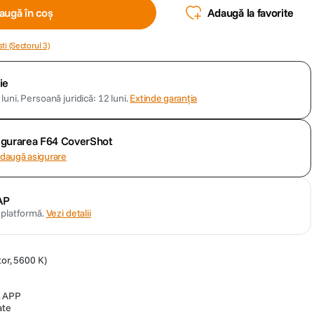
augă în coș
Adaugă la favorite
ti (Sectorul 3)
ie
luni.
Persoană juridică: 12 luni.
Extinde garanția
sigurarea F64 CoverShot
daugă asigurare
AP
n platformă.
Vezi detalii
tor, 5600 K)
K APP
ate