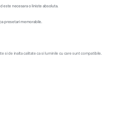
d este necesara o liniste absoluta.
 ca presetari memorabile.
si de inalta calitate ca si luminile cu care sunt compatibile.