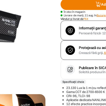
Ad
În stoc în magazin
Livrare: de marți, 11 aug. în
Bucures
Vândut și livrat de
F64
Informații garanț
Persoană fizică: 12 
Protejează cu a
Creează fără griji.
A
Publicare în SIC
Solicită produsul î
Specificații cheie
23.130 Lux la 1 m (cu reflec
Gama CCT de 2700-6500 K
CRI: 96, TLCI: 98
Aplicatie dedicata NANLIN
12 efecte practice incorpor