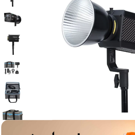
lavaliera
6
.
sony fx
7
.
card memorie
8
.
dji mic mini
9
.
dji osmo
10
.