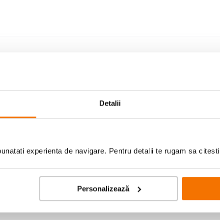
c;
c;
c;
Detalii
;
natati experienta de navigare. Pentru detalii te rugam sa citest
c;
c;
;
Personalizează