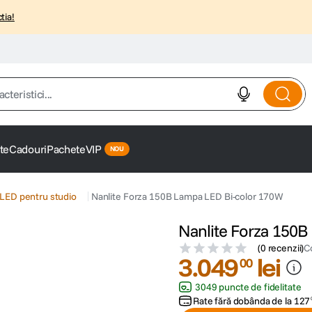
tia!
istici...
te
Cadouri
Pachete
VIP
LED pentru studio
Nanlite Forza 150B Lampa LED Bi-color 170W
Nanlite Forza 150B
(
0 recenzii
)
C
3
.
049
lei
00
3049 puncte de fidelitate
Rate fără dobânda de la
127