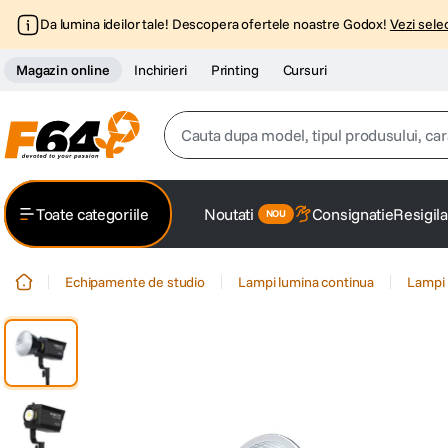
Da lumina ideilor tale! Descopera ofertele noastre Godox!
Vezi selec
Magazin online
Inchirieri
Printing
Cursuri
Cauta dupa model, tipul produsului, caracter
Top Cautari
Toate categoriile
Noutati
Consignatie
Resigila
canon g7x
1
.
Echipamente de studio
Lampi lumina continua
Lampi 
trepied
2
.
trepied telefon
3
.
peak design
4
.
canon sx740 hs
5
.