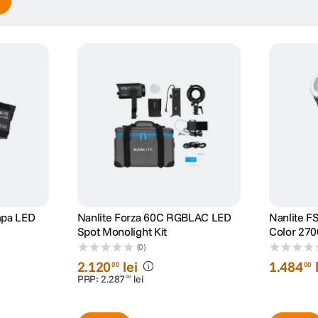
mpa LED
Nanlite Forza 60C RGBLAC LED
Nanlite F
Spot Monolight Kit
Color 27
(0)
2
.
120
lei
1
.
484
00
00
PRP:
2
.
287
lei
00