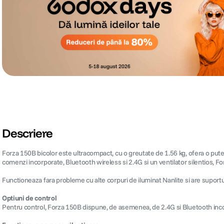
Descriere
Forza 150B bicolor este ultracompact, cu o greutate de 1.56 kg, ofera o pute
comenzi incorporate, Bluetooth wireless si 2.4G si un ventilator silentios, Fo
Functioneaza fara probleme cu alte corpuri de iluminat Nanlite si are supor
Optiuni de control
Pentru control, Forza 150B dispune, de asemenea, de 2.4G si Bluetooth inco