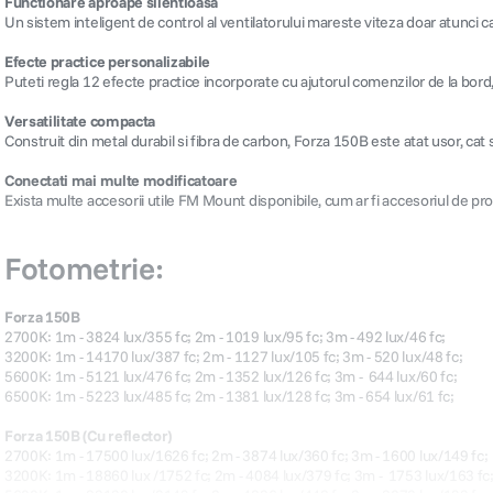
Functionare aproape silentioasa
Un sistem inteligent de control al ventilatorului mareste viteza doar atunci 
Efecte practice personalizabile
Puteti regla 12 efecte practice incorporate cu ajutorul comenzilor de la bor
Versatilitate compacta
Construit din metal durabil si fibra de carbon, Forza 150B este atat usor, cat si
Conectati mai multe modificatoare
Exista multe accesorii utile FM Mount disponibile, cum ar fi accesoriul de pro
Fotometrie:
Forza 150B
2700K: 1m - 3824 lux/355 fc; 2m - 1019 lux/95 fc; 3m - 492 lux/46 fc;
3200K: 1m - 14170 lux/387 fc; 2m - 1127 lux/105 fc; 3m - 520 lux/48 fc;
5600K: 1m - 5121 lux/476 fc; 2m - 1352 lux/126 fc; 3m - 644 lux/60 fc;
6500K: 1m - 5223 lux/485 fc; 2m - 1381 lux/128 fc; 3m - 654 lux/61 fc;
Forza 150B (Cu reflector)
2700K: 1m - 17500 lux/1626 fc; 2m - 3874 lux/360 fc; 3m - 1600 lux/149 fc;
3200K: 1m - 18860 lux /1752 fc; 2m - 4084 lux/379 fc; 3m - 1753 lux/163 fc