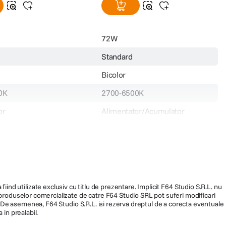
72W
Standard
Bicolor
0K
2700-6500K
or
Alimentator/Acumulator
Peste 95
Alimentare AC/Acumulator NP-
F
Proprietar
fiind utilizate exclusiv cu titlu de prezentare. Implicit F64 Studio S.R.L. nu
1699
a produselor comercializate de catre F64 Studio SRL pot suferi modificari
ra. De asemenea, F64 Studio S.R.L. isi rezerva dreptul de a corecta eventuale
 in prealabil.