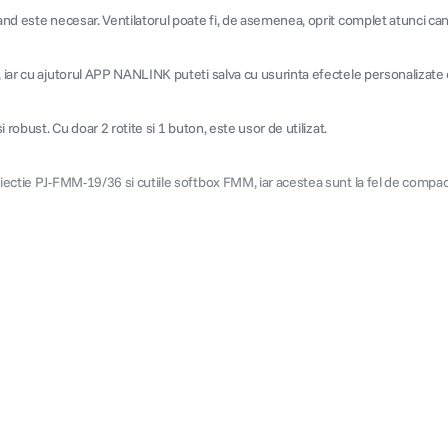
cand este necesar. Ventilatorul poate fi, de asemenea, oprit complet atunci can
d, iar cu ajutorul APP NANLINK puteti salva cu usurinta efectele personalizate
 robust. Cu doar 2 rotite si 1 buton, este usor de utilizat.
iectie PJ-FMM-19/36 si cutiile softbox FMM, iar acestea sunt la fel de compacte 
;