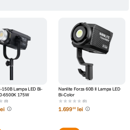
S-150B Lampa LED Bi-
Nanlite Forza 60B II Lampa LED
00-6500K 175W
Bi-Color
(0)
(0)
lei
1
.
699
lei
00