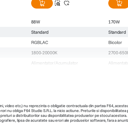
88W
170W
Standard
Standard
RGBLAC
Bicolor
1800-20000K
2700-650
Alimentator/Acumulator
Alimentat
Peste 95
Peste 95
Alimentare AC/Acumulator NP-F
N/A
Proprietar
Bowens
ni, video etc.) nu reprezinta o obligatie contractuala din partea F64, acestea 
2287
1484
ri nu obliga F64 Studio S.R.L. la nicio actiune. Preturile si disponibilitate
de preturi a distribuitorilor sau disponibilitatea produselor pe stocul acesto
ografiere, lipsa de acuratete sau erori ale produselor software, fara a anunta