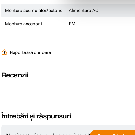
6500K: 1m - 31090 lux/2888 fc; 2m - 6019 lux/559 fc; 3m - 2522 lux/234 fc;
Montura acumulator/baterie
Alimentare AC
Montura accesorii
FM
Raportează o eroare
Recenzii
Întrebări și răspunsuri