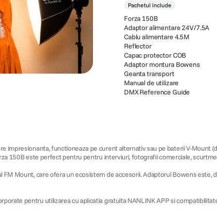
Pachetul include
Forza 150B
Adaptor alimentare 24V/7.5A
Cablu alimentare 4.5M
Reflector
Capac protector COB
Adaptor montura Bowens
Geanta transport
Manual de utilizare
DMX Reference Guide
re impresionanta, functioneaza pe curent alternativ sau pe baterii V-Mount (d
rza 150B este perfect pentru pentru interviuri, fotografii comerciale, scurtmet
tul FM Mount, care ofera un ecosistem de accesorii. Adaptorul Bowens este, d
rporate pentru utilizarea cu aplicatia gratuita NANLINK APP si compatibilit