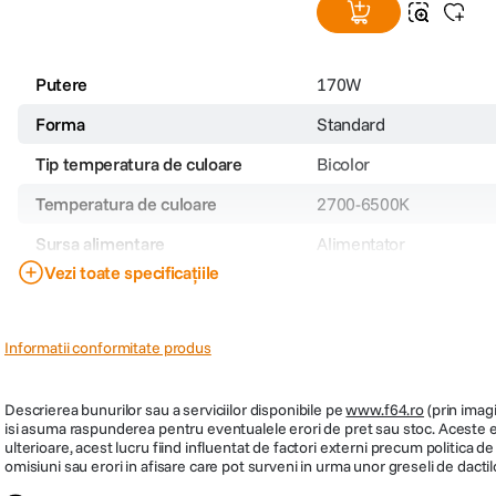
Putere
170W
Forma
Standard
Tip temperatura de culoare
Bicolor
Temperatura de culoare
2700-6500K
Sursa alimentare
Alimentator
Vezi toate specificațiile
CRI
Peste 95
Alimentare AC
Montura acumulator/baterie
Informatii conformitate produs
Montura accesorii
FM
Descrierea bunurilor sau a serviciilor disponibile pe
www.f64.ro
(prin imagi
PRP
3049
isi asuma raspunderea pentru eventualele erori de pret sau stoc. Aceste ero
ulterioare, acest lucru fiind influentat de factori externi precum politica 
omisiuni sau erori in afisare care pot surveni in urma unor greseli de dactil