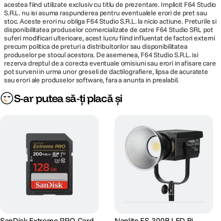
acestea fiind utilizate exclusiv cu titlu de prezentare. Implicit F64 Studio
S.R.L. nu isi asuma raspunderea pentru eventualele erori de pret sau
stoc. Aceste erori nu obliga F64 Studio S.R.L. la nicio actiune. Preturile si
disponibilitatea produselor comercializate de catre F64 Studio SRL pot
suferi modificari ulterioare, acest lucru fiind influentat de factori externi
precum politica de preturi a distribuitorilor sau disponibilitatea
produselor pe stocul acestora. De asemenea, F64 Studio S.R.L. isi
rezerva dreptul de a corecta eventuale omisiuni sau erori in afisare care
pot surveni in urma unor greseli de dactilografiere, lipsa de acuratete
sau erori ale produselor software, fara a anunta in prealabil.
S-ar putea să-ți placă și
SanDisk Extreme PRO Card
Nanlite FS-300B LED Bi-