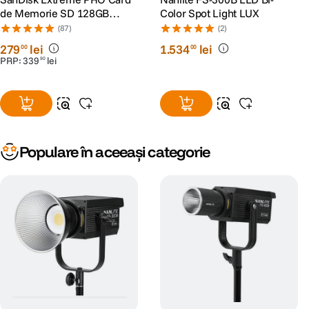
de Memorie SD 128GB
Color Spot Light LUX
SDXC UHS-I Class 10 U3 V30
(87)
(2)
+ 2 Ani RescuePRO Deluxe
279
lei
1
.
534
lei
00
00
PRP:
339
lei
90
Populare în aceeași categorie