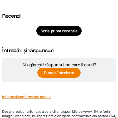
Cod producator
128142
Pagina
https://nanliteus.com/products/fc-60b-bi-
Recenzii
producator
color-led-spotlight
Scrie prima recenzie
Întrebări și răspunsuri
Nu găsești răspunsul pe care îl cauți?
Pune o întrebare
Informatii conformitate produs
Descrierea bunurilor sau a serviciilor disponibile pe
www.f64.ro
(prin
imagini, video etc.) nu reprezinta o obligatie contractuala din partea F64,