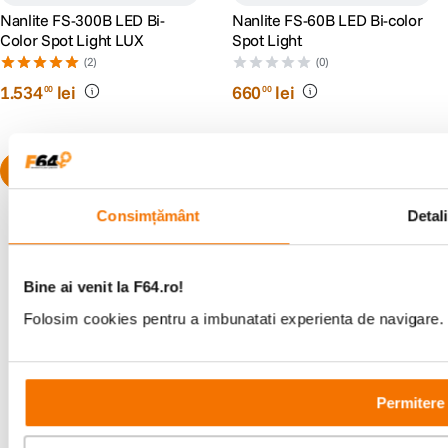
Nanlite FS-300B LED Bi-
Nanlite FS-60B LED Bi-color
Color Spot Light LUX
Spot Light
(2)
(0)
1
.
534
lei
660
lei
00
00
Consimțământ
Detali
Bine ai venit la F64.ro!
Alatura-te comunitatii creatorilor
Folosim cookies pentru a imbunatati experienta de navigare. P
Descopera inspiratie, recomandari utile,
ghiduri foto-video si oferte pregatite special
pentru tine.
Permitere 