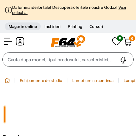
Da lumina ideilor tale! Descopera ofertele noastre Godox!
Vezi
selectia!
Magazin online
Inchirieri
Printing
Cursuri
0
0
Cont
Cauta dupa model, tipul produsului, caracteristici...
Top Cautari
Echipamente de studio
Lampi lumina continua
Lampi 
canon g7x
1
.
trepied
2
.
trepied telefon
3
.
peak design
4
.