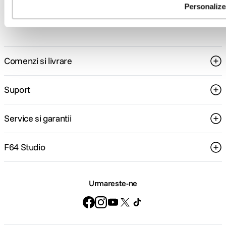
Consultanta
Livrare gratuita pe
Personaliz
specializata
499lei
Comenzi si livrare
Suport
Service si garantii
F64 Studio
Urmareste-ne