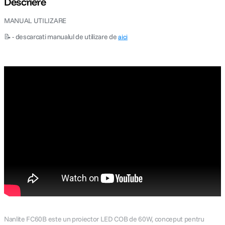
Descriere
MANUAL UTILIZARE
canon sx740 hs
5
.
📝 - descarcati manualul de utilizare de
aici
lavaliera
6
.
sony fx
7
.
card memorie
8
.
dji mic mini
9
.
dji osmo
10
.
Nanlite FC60B este un proiector LED COB de 60W, conceput pentru