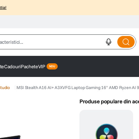
tia!
istici...
te
Cadouri
Pachete
VIP
tudio
MSI Stealth A16 AI+ A3XVFG Laptop Gaming 16'' AMD Ryzen AI
Produse populare din ac