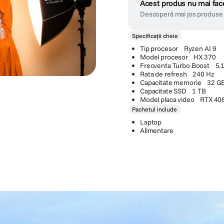
Acest produs nu mai face
Descoperă mai jos produse 
Specificații cheie
Tip procesor Ryzen AI 9
Model procesor HX 370
Frecventa Turbo Boost 5.
Rata de refresh 240 Hz
Capacitate memorie 32 G
Capacitate SSD 1 TB
Model placa video RTX 40
Pachetul include
Laptop
Alimentare