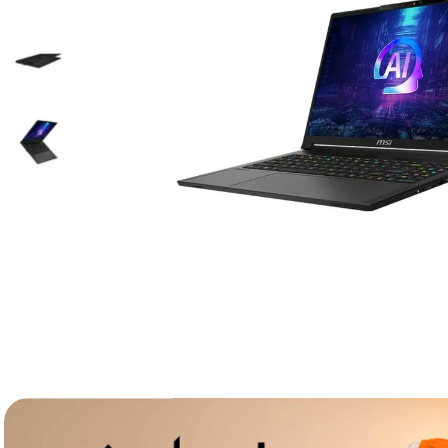
lavaliera
6
.
card memorie
7
.
dji mic mini
8
.
dji osmo
9
.
insta 360
10
.