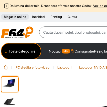
Da lumina ideilor tale! Descopera ofertele noastre Godox!
Vezi selec
Magazin online
Inchirieri
Printing
Cursuri
Cauta dupa model, tipul produsului, caracter
Top Cautari
Toate categoriile
Noutati
Consignatie
Resigila
canon g7x
1
.
PC si editare foto-video
Laptopuri
Laptopuri NVIDIA S
trepied
2
.
trepied telefon
3
.
peak design
4
.
canon sx740 hs
5
.