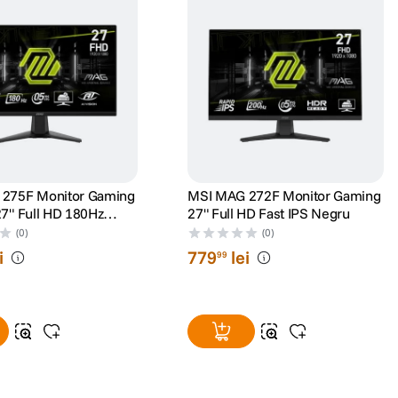
275F Monitor Gaming
MSI MAG 272F Monitor Gaming
7" Full HD 180Hz
27" Full HD Fast IPS Negru
(0)
(0)
i
779
lei
99
i si resurse simple, ajustate de inteligenta artificiala, te vei putea