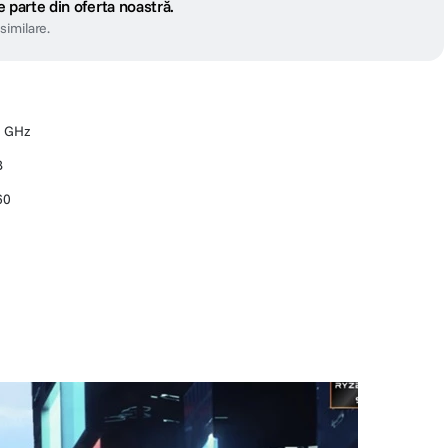
 parte din oferta noastră.
similare.
1 GHz
B
60