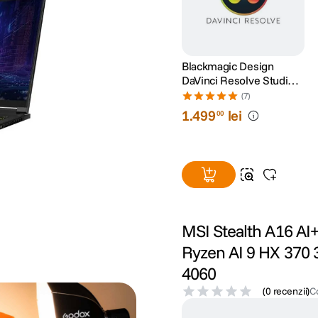
Blackmagic Design
DaVinci Resolve Studio
(Card de Activare)
(7)
1
.
499
lei
00
MSI Stealth A16 A
Ryzen AI 9 HX 370
4060
(
0 recenzii
)
C