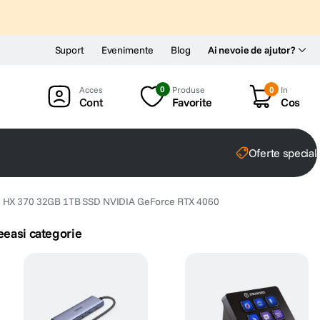
Suport
Evenimente
Blog
Ai nevoie de ajutor?
0
Produse
0
In
Cont
Favorite
Cos
Oferte special
 9 HX 370 32GB 1TB SSD NVIDIA GeForce RTX 4060
eeasi categorie