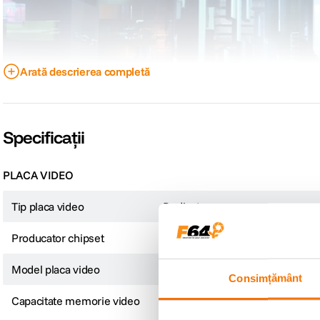
Arată descrierea completă
Specificații
Laptopul de gaming AI Stealth A16 AI+ este ultra-subtire si usor. Oferind vite
tehnologia de nivel superior.
PLACA VIDEO
Tip placa video
Dedicata
Producator chipset
NVIDIA
Model placa video
GeForce RTX 4060
Consimțământ
Capacitate memorie video
8 GB