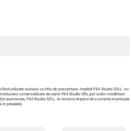
ti abilitatile cu un simplu clic dreapta, o conversatie sau un salut.
fiind utilizate exclusiv cu titlu de prezentare. Implicit F64 Studio S.R.L. nu
a produselor comercializate de catre F64 Studio SRL pot suferi modificari
ra. De asemenea, F64 Studio S.R.L. isi rezerva dreptul de a corecta eventuale
 in prealabil.