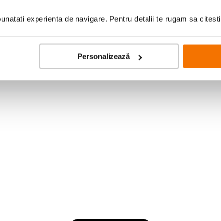
natati experienta de navigare. Pentru detalii te rugam sa citest
Personalizează
za si crearea de continut - si iti ofera chiar si sugestii. MSI AI Engine regleaza