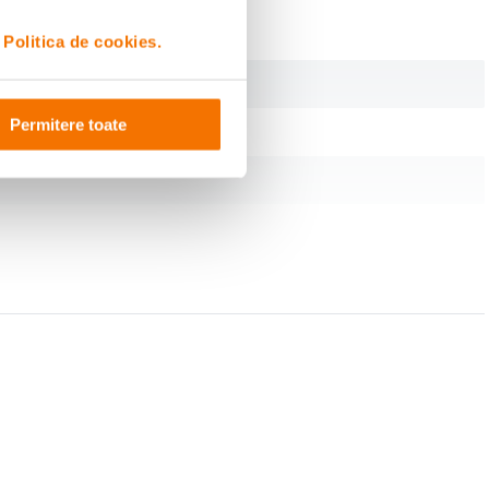
i
Politica de cookies.
Permitere toate
 automat laptopul la setarile optimizate. Poti exploata puterea inteligentei