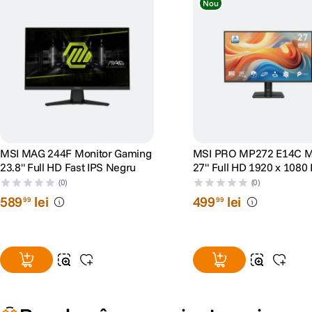
Rezolutie
2560 x 1600 pixeli
Nou
MEMORIE
Capacitate memorie
32 GB
Tip memorie
DDR5
HARD DISK
MSI MAG 244F Monitor Gaming
MSI PRO MP272 E14C M
23.8" Full HD Fast IPS Negru
27" Full HD 1920 x 1080 
Tip stocare
SSD
Negru
(0)
(0)
589
lei
499
lei
99
99
Capacitate stocare
1 TB
MULTIMEDIA
MSI AI Engine
Unitate optica
Nu
MSI AI Engine este capabila sa detecteze scenariile de utilizare si sa ajuste
concentra pe lucrurile importante, cum ar fi creatia, munca si divertismentul.