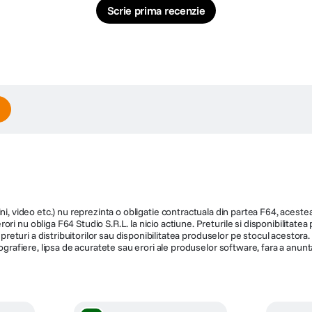
Scrie prima recenzie
este pregatit sa te ajute. Fii inspirat, transforma ideile in continut si amplifica-
ni, video etc.) nu reprezinta o obligatie contractuala din partea F64, acestea 
ri nu obliga F64 Studio S.R.L. la nicio actiune. Preturile si disponibilitate
de preturi a distribuitorilor sau disponibilitatea produselor pe stocul acesto
ografiere, lipsa de acuratete sau erori ale produselor software, fara a anunta
inozitate 500 nt