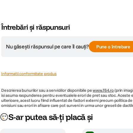
PC Copilot+
CARACTERISTICI FIZICE:
Indiferent daca scrii, comunici, codifici, proiectezi sau doar navighezi, Copilot 
Dimensiuni
355.8 x 259.7 x 19.95 mm
Întrebări și răspunsuri
Greutate
2.1 Kg
Nu găsești răspunsul pe care îl cauți?
Pune o întrebare
Culoare
Negru
AFISARE
Informatii conformitate produs
Diagonala display
16 Inch
Descrierea bunurilor sau a serviciilor disponibile pe
www.f64.ro
(prin imagi
Format display
QHD+
isi asuma raspunderea pentru eventualele erori de pret sau stoc. Aceste ero
ulterioare, acest lucru fiind influentat de factori externi precum politica 
omisiuni sau erori in afisare care pot surveni in urma unor greseli de dactil
Finisaj display
anti-glare
S-ar putea să-ți placă și
Tehnologie display
IPS, Rata de refresh 240 Hz, Lum