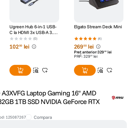
Ugreen Hub 6-in-1 USB-
Elgato Stream Deck Mini
C la HDMI 3x USB-A 3.0
SD/TF Gri
(0)
(4)
102
lei
269
lei
00
00
Preț anterior:
329
lei
00
PRP:
329
lei
00
I+ A3XVFG Laptop Gaming 16'' AMD
 32GB 1TB SSD NVIDIA GeForce RTX
Compara
od
:
125087267