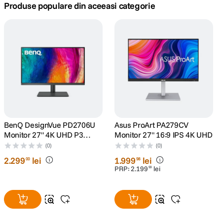
Produse populare din aceeasi categorie
canon sx740 hs
5
.
lavaliera
6
.
card memorie
7
.
dji mic mini
8
.
dji osmo
9
.
BenQ DesignVue PD2706U
Asus ProArt PA279CV
Monitor 27" 4K UHD P3
Monitor 27" 16:9 IPS 4K UHD
insta 360
10
.
DisplayHDR 400 USB-C
(0)
(0)
2
.
299
lei
1
.
999
lei
00
98
PRP:
2
.
199
lei
99