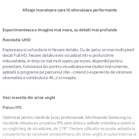
Afisaje inovatoare care iti stimuleaza performanta
Experimenteaza o imagine mai mare, cu detalii mai profunde
Rezolutie UHD
Exploreaza si cufunda-te in fiecare detaliu. Cu de patru ori mai multi pixeli
decat Full HD, fiecare detaliu este vizualizat intr-o profunzime
imbunatatita, in timp ce mai mult spatiu pe ecran, disponibil pentru
proiectare, furnizeaza loc pentru vizualizarea mai multor instrumente,
aplicatii si programe pe parcursul zilei - creand o experienta de vizionare
cinematica a continutului 4K, zi si noapte.
Vezi maretia din orice unghi
Panou IPS
Optimizat pentru medii de lucru profesionale. Monitoarele Samsung cu
rezolutie ridicata au un panou IPS care ofera o calitate cristalina a culorii si
un unghi larg de vizualizare, de 178°. Fiecare utilizator se poate astepta la
o experienta de vizionare extraordinara, din orice unghi, in culori intense si