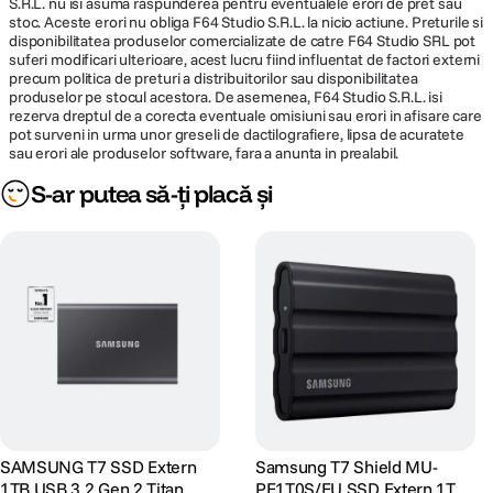
S.R.L. nu isi asuma raspunderea pentru eventualele erori de pret sau
Putere
Transforma-ti ambalajele ecologice, certificate FSC, in instrumente
26.1 W
stoc. Aceste erori nu obliga F64 Studio S.R.L. la nicio actiune. Preturile si
consumata
practice sau alege sa reciclezi, pentru o durabilitate sporita. Certificat la
disponibilitatea produselor comercializate de catre F64 Studio SRL pot
nivel global pentru eficienta sa energetica, monitorul Samsung dispune
suferi modificari ulterioare, acest lucru fiind influentat de factori externi
de un mod de economisire eco plus, care pastreaza pana la 10% mai
precum politica de preturi a distribuitorilor sau disponibilitatea
multa energie, mentinand in acelasi timp o calitate a imaginii luminoasa si
FACILITATI
produselor pe stocul acestora. De asemenea, F64 Studio S.R.L. isi
intensa.
rezerva dreptul de a corecta eventuale omisiuni sau erori in afisare care
pot surveni in urma unor greseli de dactilografiere, lipsa de acuratete
Tip suport HAS HAS (suport reglabil pe
sau erori ale produselor software, fara a anunta in prealabil.
înaltime) 120.0mm(±5.0mm) Înclinare-
S-ar putea să-ți placă și
Functii speciale
2.0°(±2.0°)~25.0°(±2.0°) Rotire -30.0°
(±2.0°)~30.0°(±2.0°) Pivotare -2.0°
(±2.0°)~92.0°(±2.0°)
Montare pe
100 x 100 mm
perete
PIP ECO Light Sensor Eco Saving Plus
Tehnologii
HDR10 FlickerFree Auto Source Switch
DETALII PRODUCATOR
Conectezi si vezi
SAMSUNG T7 SSD Extern
Samsung T7 Shield MU-
Auto Source Switch
1TB USB 3.2 Gen 2 Titan
PE1T0S/EU SSD Extern 1TB
Cod producator
LS27A800UJPXEN