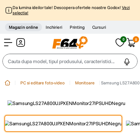
Da lumina ideilor tale! Descopera ofertele noastre Godox!
Vezi
selectia!
Magazin online
Inchirieri
Printing
Cursuri
0
0
Cont
Cauta dupa model, tipul produsului, caracteristici...
Top Cautari
PC si editare foto-video
Monitoare
Samsung LS27A800U
canon g7x
1
.
trepied
2
.
trepied telefon
3
.
peak design
4
.