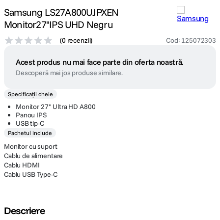
Samsung LS27A800UJPXEN
Monitor27''IPS UHD Negru
(
0 recenzii
)
Cod
:
125072303
Acest produs nu mai face parte din oferta noastră.
Descoperă mai jos produse similare.
Specificații cheie
Monitor 27" Ultra HD A800
Panou IPS
USB tip-C
Pachetul include
Monitor cu suport
Cablu de alimentare
Cablu HDMI
Cablu USB Type-C
Descriere