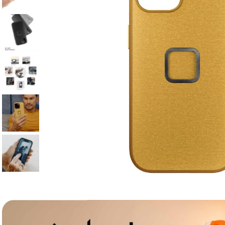
lavaliera
6
.
sony fx
7
.
card memorie
8
.
dji mic mini
9
.
dji osmo
10
.