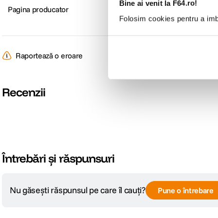
Bine ai venit la F64.ro!
Pagina producator
https://www.peakdesign.com/p
Folosim cookies pentru a imbu
Raportează o eroare
Recenzii
Întrebări și răspunsuri
Nu găsești răspunsul pe care îl cauți?
Pune o întrebare