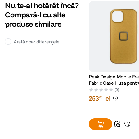
Nu te-ai hotărât încă?
Compară-l cu alte
produse similare
Arată doar diferențele
Peak Design Mobile Ev
Fabric Case Husa pentr
15 Pro Max Sun
(0)
253
lei
00