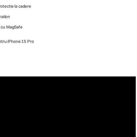
otectie la cadere
nailon
l cu MagSafe
tru iPhone 15 Pro