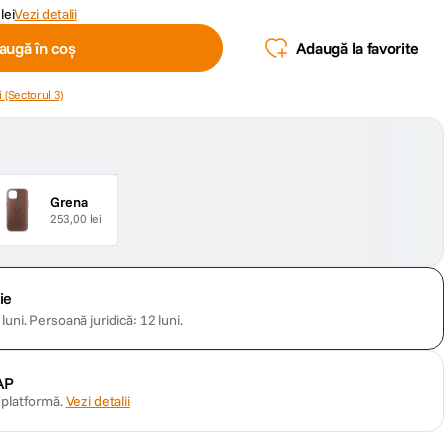
lei
Vezi detalii
augă în coș
Adaugă la favorite
 (Sectorul 3)
Grena
253,00 lei
ie
luni.
Persoană juridică: 12 luni.
AP
n platformă.
Vezi detalii