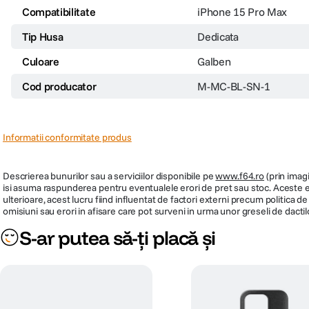
Compatibilitate
iPhone 15 Pro Max
Tip Husa
Dedicata
Culoare
Galben
Cod producator
M-MC-BL-SN-1
Informatii conformitate produs
Descrierea bunurilor sau a serviciilor disponibile pe
www.f64.ro
(prin imagi
isi asuma raspunderea pentru eventualele erori de pret sau stoc. Aceste ero
ulterioare, acest lucru fiind influentat de factori externi precum politica 
omisiuni sau erori in afisare care pot surveni in urma unor greseli de dactil
S-ar putea să-ți placă și