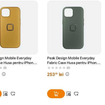
gn Mobile Everyday
Peak Design Mobile Everyday
se Husa pentru iPhone
Fabric Case Husa pentru iPhone
n
15 Pro Max Sage
(0)
(0)
i
253
lei
00