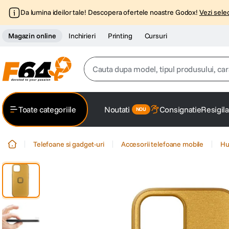
Da lumina ideilor tale! Descopera ofertele noastre Godox!
Vezi selec
Magazin online
Inchirieri
Printing
Cursuri
Cauta dupa model, tipul produsului, caracter
Top Cautari
Toate categoriile
Noutati
Consignatie
Resigila
canon g7x
1
.
Telefoane si gadget-uri
Accesorii telefoane mobile
Hu
trepied
2
.
trepied telefon
3
.
peak design
4
.
canon sx740 hs
5
.