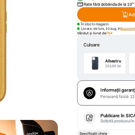
Rate fără dobânda de la
10
54
Ad
În stoc în magazin
Livrare: de luni, 10 aug. în
Bucuresti
Vândut și livrat de
F64
Culoare
Albastru
253,00 lei
Informații garanț
Persoană fizică: 12 
Publicare în SIC
Solicită produsul î
Specificații cheie