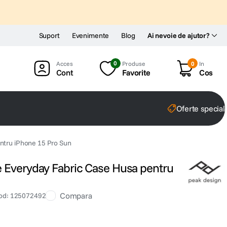
Suport
Evenimente
Blog
Ai nevoie de ajutor?
0
Produse
0
In
Cont
Favorite
Cos
Oferte special
ntru iPhone 15 Pro Sun
 Everyday Fabric Case Husa pentru
Compara
od
:
125072492