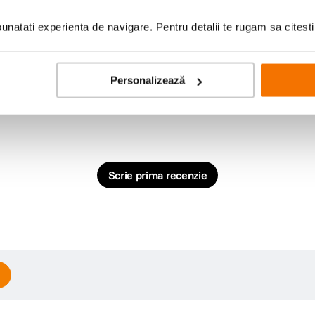
roducts/everyday-case?variant=40139549737037
natati experienta de navigare. Pentru detalii te rugam sa citest
Personalizează
Scrie prima recenzie