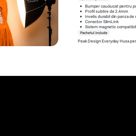
Bumper cauciucat pentru pr
Profil subtire de 2.4mm
Invelis durabil din panza de 
Conector SlimLink
Sistem magnetic compatibi
Pachetul include
Peak Design Everyday Husa pen