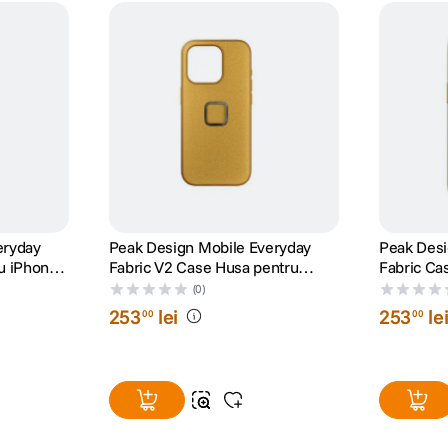
eryday
Peak Design Mobile Everyday
Peak Desi
u iPhone
Fabric V2 Case Husa pentru
Fabric Ca
iPhone 15 Pro Sun
15 Pro Su
(0)
253
lei
253
le
00
00