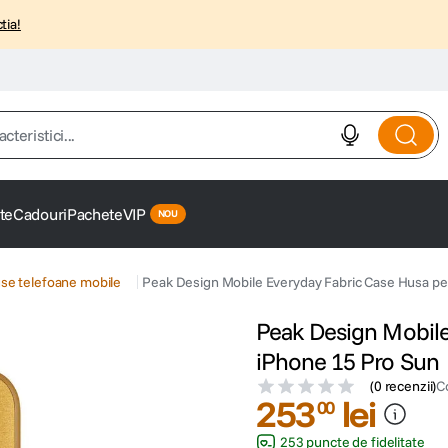
tia!
istici...
te
Cadouri
Pachete
VIP
se telefoane mobile
Peak Design Mobile Everyday Fabric Case Husa pe
Peak Design Mobile
iPhone 15 Pro Sun
(
0 recenzii
)
C
253
lei
00
253 puncte de fidelitate