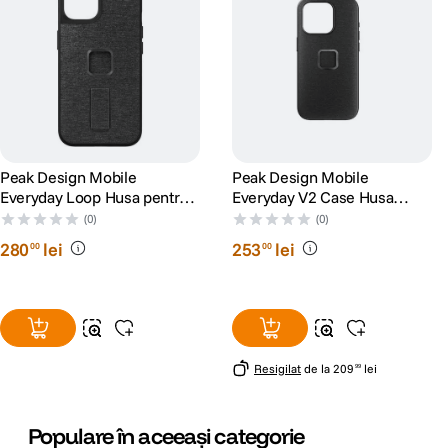
Peak Design Mobile
Peak Design Mobile
Everyday Loop Husa pentru
Everyday V2 Case Husa
iPhone 14 Pro Max Charcoal
pentru iPhone 15 Pro Max
(0)
(0)
Charcoal
280
lei
253
lei
00
00
Resigilat
de la
209
lei
99
Populare în aceeași categorie