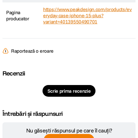
https://www.peakdesign.com/products/ev
Pagina
eryday-case-iphone-15-plus?
producator
variant=40139550490701
Raportează o eroare
Recenzii
Scrie prima recenzie
Întrebări și răspunsuri
Nu găsești răspunsul pe care îl cauți?