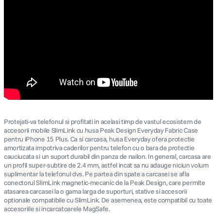
Protejati-va telefonul si profitati in acelasi timp de vastul ecosistem de
accesorii mobile SlimLink cu husa Peak Design Everyday Fabric Case
pentru iPhone 15 Plus. Ca si carcasa, husa Everyday ofera protectie
amortizata impotriva caderilor pentru telefon cu o bara de protectie
cauciucata si un suport durabil din panza de nailon. In general, carcasa are
un profil super-subtire de 2.4 mm, astfel incat sa nu adauge niciun volum
suplimentar la telefonul dvs. Pe partea din spate a carcasei se afla
conectorul SlimLink magnetic-mecanic de la Peak Design, care permite
atasarea carcasei la o gama larga de suporturi, stative si accesorii
optionale compatibile cu SlimLink. De asemenea, este compatibil cu toate
accesoriile si incarcatoarele MagSafe.