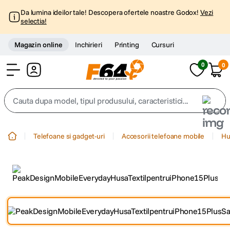
Da lumina ideilor tale! Descopera ofertele noastre Godox!
Vezi
selectia!
Magazin online
Inchirieri
Printing
Cursuri
0
0
Cont
Cauta dupa model, tipul produsului, caracteristici...
Top Cautari
Telefoane si gadget-uri
Accesorii telefoane mobile
Hu
canon g7x
1
.
trepied
2
.
trepied telefon
3
.
peak design
4
.