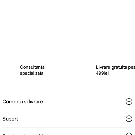
Alatura-te comunitatii creatorilor
Descopera inspiratie, recomandari utile,
ghiduri foto-video si oferte pregatite special
pentru tine.
Consultanta
Livrare gratuita pe
specializata
499lei
Comenzi si livrare
Suport