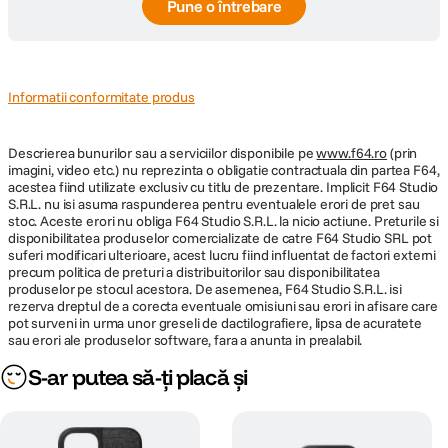
Pune o întrebare
Informatii conformitate produs
Descrierea bunurilor sau a serviciilor disponibile pe
www.f64.ro
(prin
imagini, video etc.) nu reprezinta o obligatie contractuala din partea F64,
acestea fiind utilizate exclusiv cu titlu de prezentare. Implicit F64 Studio
S.R.L. nu isi asuma raspunderea pentru eventualele erori de pret sau
stoc. Aceste erori nu obliga F64 Studio S.R.L. la nicio actiune. Preturile si
disponibilitatea produselor comercializate de catre F64 Studio SRL pot
suferi modificari ulterioare, acest lucru fiind influentat de factori externi
precum politica de preturi a distribuitorilor sau disponibilitatea
produselor pe stocul acestora. De asemenea, F64 Studio S.R.L. isi
rezerva dreptul de a corecta eventuale omisiuni sau erori in afisare care
pot surveni in urma unor greseli de dactilografiere, lipsa de acuratete
sau erori ale produselor software, fara a anunta in prealabil.
S-ar putea să-ți placă și