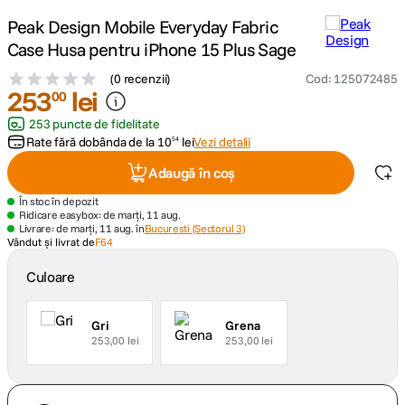
Peak Design Mobile Everyday Fabric
canon sx740 hs
5
.
Case Husa pentru iPhone 15 Plus Sage
(
0 recenzii
)
Cod
:
125072485
lavaliera
6
.
253
lei
00
253 puncte de fidelitate
card memorie
7
.
Rate fără dobânda de la
10
lei
Vezi detalii
54
dji mic mini
8
.
Adaugă în coș
În stoc în depozit
dji osmo
9
.
Ridicare easybox: de marți, 11 aug.
Livrare: de marți, 11 aug. în
Bucuresti (Sectorul 3)
Vândut și livrat de
F64
insta 360
10
.
Culoare
Gri
Grena
253,00 lei
253,00 lei