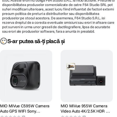
stoc. Aceste erori nu obliga F64 Studio S.R.L. la nicio actiune. Preturile si
disponibilitatea produselor comercializate de catre F64 Studio SRL pot
WIFI
suferi modificari ulterioare, acest lucru fiind influentat de factori externi
precum politica de preturi a distribuitorilor sau disponibilitatea
Receptor GPS
produselor pe stocul acestora. De asemenea, F64 Studio S.R.L. isi
rezerva dreptul de a corecta eventuale omisiuni sau erori in afisare care
Senzor G cu 3 axe
pot surveni in urma unor greseli de dactilografiere, lipsa de acuratete
sau erori ale produselor software, fara a anunta in prealabil.
Memorie (Se recomanda card micro SD tip UHS I U1 Endurance de pana la
128 GB)
S-ar putea să-ți placă și
Inaltime (mm) 94.5
Latime (mm) 40.2
Adancime (mm) 30.5
Greutate (gr) 66
Microfon
Difuzor
SuperCap incorporat
MIO MiVue C595W Camera
MIO MiVue 955W Camera
Auto GPS WIFI Sony
Video Auto 4K/2.5K HDR Wi-
Software
STARVIS HDR 60fps Mod
Fi GPS
(0)
(0)