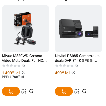
canon sx740 hs
5
.
lavaliera
6
.
card memorie
7
.
ulanzi
8
.
insta 360
MiVue M820WD Camera
Navitel RS985 Camera auto
9
.
Video Moto Duala Full HD
duala DVR 3" 4K GPS G-
WiFi Senzor Sony STARVIS
Senzor
(0)
(0)
godox
10
.
1
.
499
lei
499
lei
90
99
PRP:
1
.
799
lei
00