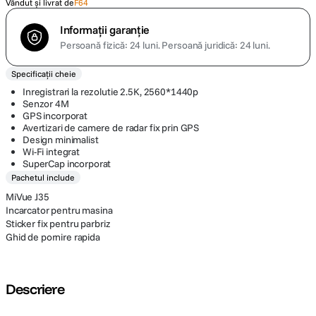
Vândut și livrat de
F64
Informații garanție
Persoană fizică: 24 luni.
Persoană juridică: 24 luni.
Specificații cheie
Inregistrari la rezolutie 2.5K, 2560*1440p
Senzor 4M
GPS incorporat
Avertizari de camere de radar fix prin GPS
Design minimalist
Wi-Fi integrat
SuperCap incorporat
Pachetul include
MiVue J35
Incarcator pentru masina
Sticker fix pentru parbriz
Ghid de pornire rapida
Descriere