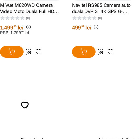
MiVue M820WD Camera
Navitel RS985 Camera auto
Video Moto Duala Full HD
duala DVR 3" 4K GPS G-
WiFi Senzor Sony STARVIS
Senzor
(0)
(0)
1
.
499
lei
499
lei
90
99
PRP:
1
.
799
lei
00
Alatura-te comunitatii creatorilor
Descopera inspiratie, recomandari utile,
ghiduri foto-video si oferte pregatite special
pentru tine.