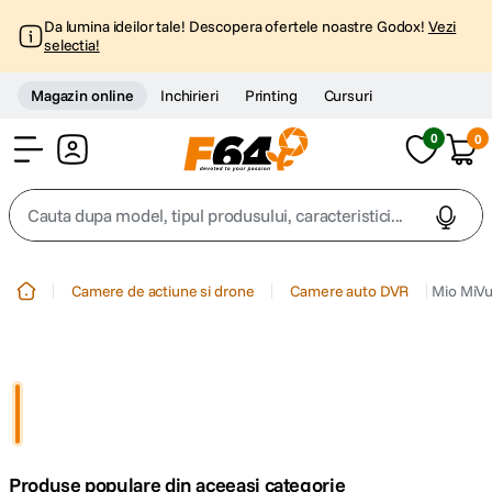
Da lumina ideilor tale! Descopera ofertele noastre Godox!
Vezi
selectia!
Magazin online
Inchirieri
Printing
Cursuri
0
0
Cont
Cauta dupa model, tipul produsului, caracteristici...
Top Cautari
Camere de actiune si drone
Camere auto DVR
Mio MiVu
canon g7x
1
.
trepied
2
.
trepied telefon
3
.
Produse populare din aceeasi categorie
peak design
4
.