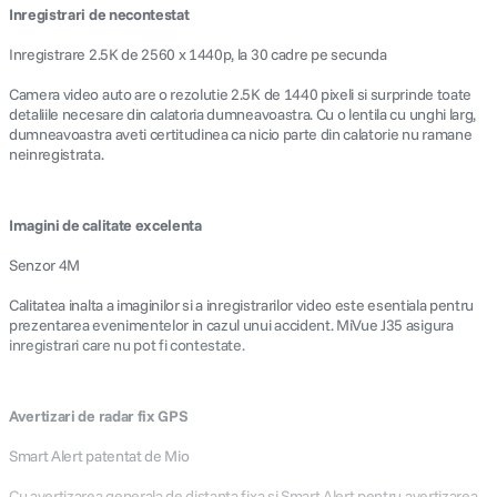
Inregistrari de necontestat
Inregistrare 2.5K de 2560 x 1440p, la 30 cadre pe secunda
Camera video auto are o rezolutie 2.5K de 1440 pixeli si surprinde toate
detaliile necesare din calatoria dumneavoastra. Cu o lentila cu unghi larg,
dumneavoastra aveti certitudinea ca nicio parte din calatorie nu ramane
neinregistrata.
Imagini de calitate excelenta
Senzor 4M
Calitatea inalta a imaginilor si a inregistrarilor video este esentiala pentru
prezentarea evenimentelor in cazul unui accident. MiVue J35 asigura
inregistrari care nu pot fi contestate.
Avertizari de radar fix GPS
Smart Alert patentat de Mio
Cu avertizarea generala de distanta fixa si Smart Alert pentru avertizarea