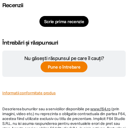
Recenzii
Design minimalist Vedere neobstructionata
Diagonala
Fara Display
Senzor G cu 3 axe Miscari detectabile cu senzorul G
Scrie prima recenzie
Unghi larg de 140° Pentru a surprinde fiecare detaliu in momentele critice
DETALII PRODUCATOR
Simplitatea pe primul loc – Pornire automata
Cod producator
MiVue J35
Întrebări și răspunsuri
Specificatii
Video
Nu găsești răspunsul pe care îl cauți?
Rezolutie maxima / cadre pe secunda 2.5K 1440P / 30 cadre pe secunda
Pune o întrebare
Full HD 1080P / 30 cadre pe secunda
Senzor video Senzor 4M
Informatii conformitate produs
Formatul inregistrarii .MP4 (H.264)
Unghiul de vizualizare 140°
Descrierea bunurilor sau a serviciilor disponibile pe
www.f64.ro
(prin
imagini, video etc.) nu reprezinta o obligatie contractuala din partea F64,
Inregistrare audio
acestea fiind utilizate exclusiv cu titlu de prezentare. Implicit F64 Studio
Hardware
S.R.L. nu isi asuma raspunderea pentru eventualele erori de pret sau